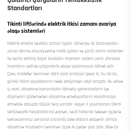
Qaldırıcı Qurğuların Təhlükəsizlik
Standartları
Tikinti liftlərində elektrik itkisi zamanı avariya
əlaqə sistemləri
Elektrik enerjisi kəsildiyi zaman işıqlar sönəndə, öz batareyaları,
yanıp-sönmə xüsusiyyətinə malik işıqları və güclü alarm sistemləri
ilə təchiz edilmiş ikiqat daxilolan interkom sistemi yerin altındakı
insanların səthdə çalışanlarla əlaqə saxlamasına kömək edir.
Çoxu modellər təxminən dörd saat aralıqsız işləyir ki, bu da bu
günkü tikinti qaydalarının tələb etdiyindən xeyli artıqdır. Bu əlavə
iş vaxtı, xilasetmə komandaları köməkçi generatorların işə
düşməsini gözləmədən xilasetmə əməliyyatlarını koordinasiya
etməlidə olduqda böyük fərq yaradır. Keçən il yayımlanan tikinti
təhlükəsizlik hesabatlarına əsasən, təcili hallarda tələsən işçilərlə
təxirəsalınmaz personal arasında belə etibarlı əlaqənin olması
xilasetmə müddətini təxminən üçdə iki qədər qısa salır. Belə bir