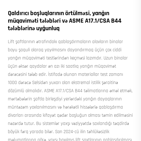
Qaldırıcı boşluqlarının örtülməsi, yanğın
müqaviməti tələbləri və ASME A17.1/CSA B44
tələblərinə uyğunluq
Lift şaftlarının ətrafındakı qablaşdırmaların alovların binalar
boyu şaquli olaraq yayılmasını dayandırmaq üçün çox ciddi
yanğın müqaviməti testlərindən keçməsi lazımdır. Uzun binalar
üçün əksər qaydalar ən azı iki saatlıq yanğın müqavimət
dərəcəsini tələb edir. İstifadə olunan materiallar test zamanı
1000 dərəcə Selsidən yuxarı olan ekstremal istilik şəraitinə
dözümlü olmalıdır. ASME A17.1/CSA B44 təlimatlarına əməl etmək,
mərtəbələrin şaftla birleşdiyi yerlərdəki yanğın dayaqlarının
müntəzəm yoxlanılmasını və hərəkətli hissələrlə qablaşdırma
divarları arasında kifayət qədər boşluğun olması təmin edilməsini
nəzərdə tutur. Bu sistemlər yaxşı vəziyyətdə saxlandığı təqdirdə
böyük fərq yarada bilər. Son 2024-cü ilin təhlükəsizlik
məlumatlarına görə, yaxşı baxılmış lift şaxtlarının qablaşdırılması