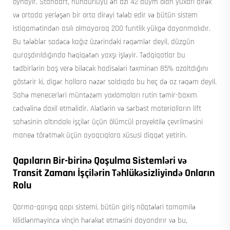
oynayır. Standart, hündürlüyü ən azı 42 düym olan yuxarı dirək
və ortada yerləşən bir orta dirəyi tələb edir və bütün sistem
istiqamətindən asılı olmayaraq 200 funtlik yükgə dayanmalıdır.
Bu tələblər sadəcə kağız üzərindəki rəqəmlər deyil, düzgün
quraşdırıldığında həqiqətən yaxşı işləyir. Tədqiqatlar bu
tədbirlərin baş verə biləcək hadisələri təxminən 85% azaltdığını
göstərir ki, digər hallara nəzər saldıqda bu heç də az rəqəm deyil.
Sahə menecerləri müntəzəm yoxlamaları rutin təmir-baxım
cədvəlinə daxil etməlidir. Alətlərin və sərbəst materialların lift
sahəsinin altındakı işçilər üçün ölümcül proyektilə çevrilməsini
maneə törətmək üçün ayaqcıqlara xüsusi diqqət yetirin.
Qapıların Bir-birinə Qoşulma Sistemləri və
Transit Zamanı İşçilərin Təhlükəsizliyində Onların
Rolu
Qarma-qarışıq qapı sistemi, bütün giriş nöqtələri tamamilə
kilidlənməyincə vinçin hərəkət etməsini dayandırır və bu,