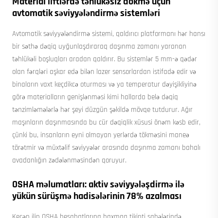
Material liftlərdə təhlükəsiz dökmə üçün
avtomatik səviyyələndirmə sistemləri
Avtomatik səviyyələndirmə sistemi, qaldırıcı platformanı hər hansı
bir səthə dəqiq uyğunlaşdıraraq daşınma zamanı yaranan
təhlükəli boşluqları aradan qaldırır. Bu sistemlər 5 mm-ə qədər
olan fərqləri aşkar edə bilən lazer sensorlardan istifadə edir və
binaların vaxt keçdikcə oturması və ya temperatur dəyişikliyinə
görə materialların genişlənməsi kimi hallarda belə dəqiq
tənzimləmələrlə hər şeyi düzgün şəkildə mövqe tutdurur. Ağır
maşınların daşınmasında bu cür dəqiqlik xüsusi önəm kəsb edir,
çünki bu, insanların eyni olmayan yerlərdə tökməsini maneə
törətmir və müxtəlif səviyyələr arasında daşınma zamanı bahalı
avadanlığın zədələnməsindən qoruyur.
OSHA məlumatları: aktiv səviyyələşdirmə ilə
yükün sürüşmə hadisələrinin 78% azalması
Keçən ilin OSHA hesabatlarına baxmaq tikinti sahələrində