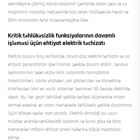
təkmilləşmə çökmüş konstruksiyanın içərisində qalan şəxs və ya
maşınların nasazlığı nəticəsində baş verən hadisələrdə həyat və
ölüm arasındakı fərqi müəyyənləşdirə bilər.
Kritik təhlükəsizlik funksiyalarının davamlı
işləməsi üçün ehtiyat elektrik təchizatı
Elektrik qüsuru baş verdiyində, dayanıqsız elektrik təchizatı və ya
ehtiyat generatorları işləri hamar şəkildə davam etdirir. Sənaye
təlimatlarının tələb etdiyi kimi, avtomatik tormozlama
mexanizmləri, rabitə vasitələri, yer göstəriciləri və idarəetmə
interfeysləri kimi ən vacib sistemlər təxminən 90 dəqiqə elektriklə
işləyir. Bu, hər şeyin təhlükəli şəkildə sərbəst düşməsinə imkan
vermək əvəzinə, ən yaxın mərtəbədə təhlükəsiz şəkildə dayanmaq
üçün kifayət qədər vaxt yaradır. Elektrik olmadığı bu uzun
müddət ərzində təhlükəsizlik saxlanılır və buna görə də bina
menecerləri etibarlı ehtiyat enerji həllərinə böyük investisiya
edirlər.