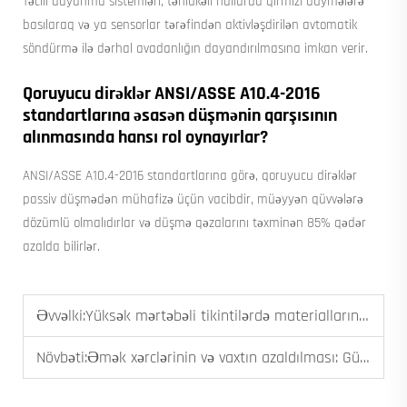
Təcili dayanma sistemləri, təhlükəli hallarda qırmızı düymələrə
basılaraq və ya sensorlar tərəfindən aktivləşdirilən avtomatik
söndürmə ilə dərhal avadanlığın dayandırılmasına imkan verir.
Qoruyucu dirəklər ANSI/ASSE A10.4-2016
standartlarına əsasən düşmənin qarşısının
alınmasında hansı rol oynayırlar?
ANSI/ASSE A10.4-2016 standartlarına görə, qoruyucu dirəklər
passiv düşmədən mühafizə üçün vacibdir, müəyyən qüvvələrə
dözümlü olmalıdırlar və düşmə qəzalarını təxminən 85% qədər
azalda bilirlər.
Əvvəlki:
Yüksək mərtəbəli tikintilərdə materialların effektiv daşınmasında İnşaat Qaldırıcılarının İstifadəsi
Növbəti:
Əmək xərclərinin və vaxtın azaldılması: Güvənilən Material Qaldırıcısından Əldə Edilən Səmərəlilik Artımı