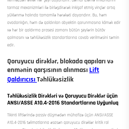
verməzdən əvvəl hər şeyi dayandırır. Dərhal izləmə imkanlarını
tormoz mexanizmləri ilə birləşdirərək inkişaf etmiş vinçlər artıq
yüklənmə halında tamamilə hərəkəti dayandırır. Bu, həm
avadanlığın, həm də qaldırılan obyektin qorunmasına kömək edir
və hər bir qaldırma prosesi zamanı bütün şeylərin bütöv
qalmasını və təhlükəsizlik standartlarına cavab verilməsini təmin
edir.
Qoruyucu dirəklər, blokada qapıları və
enmənin qarşısının alınması
Lift
Qaldırıcısı
Təhlükəsizlik
Təhlükəsizlik Dirəkləri və Qoruyucu Dirəklər üçün
ANSI/ASSE A10.4-2016 Standartlarına Uyğunluq
Tikinti liftlərində passiv düşmədən mühafizə üçün ANSI/ASSE
A10.4-2016 təlimatlarına əsasən qoruyucu dirəklər kritik rol