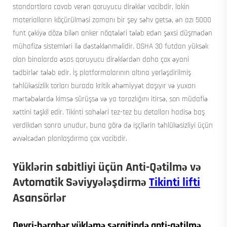
standartlara cavab verən qoruyucu dirəklər vacibdir, lakin
materialların köçürülməsi zamanı bir şey səhv getsə, ən azı 5000
funt çəkiyə dözə bilən anker nöqtələri tələb edən şəxsi düşmədən
mühafizə sistemləri ilə dəstəklənməlidir. OSHA 30 futdan yüksək
olan binalarda əsas qoruyucu dirəklərdən daha çox əyani
tədbirlər tələb edir. İş platformalarının altına yerləşdirilmiş
təhlükəsizlik torları burada kritik əhəmiyyət daşıyır və yuxarı
mərtəbələrdə kimsə sürüşsə və ya tarazlığını itirsə, son müdafiə
xəttini təşkil edir. Tikinti sahələri tez-tez bu detalları hadisə baş
verdikdən sonra unudur, buna görə də işçilərin təhlükəsizliyi üçün
əvvəlcədən planlaşdırma çox vacibdir.
Yüklərin sabitliyi üçün Anti-Qətilmə və
Avtomatik Səviyyələşdirmə
Tikinti lifti
Asansörlər
Qeyri-bərabər yükləmə şəraitində anti-qətilmə