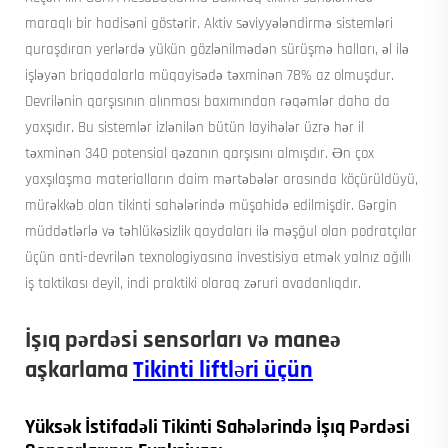
maraqlı bir hadisəni göstərir. Aktiv səviyyələndirmə sistemləri
quraşdıran yerlərdə yükün gözlənilmədən sürüşmə halları, əl ilə
işləyən briqadalarla müqayisədə təxminən 78% az olmuşdur.
Devrilənin qarşısının alınması baxımından rəqəmlər daha da
yaxşıdır. Bu sistemlər izlənilən bütün layihələr üzrə hər il
təxminən 340 potensial qəzanın qarşısını almışdır. Ən çox
yaxşılaşma materialların daim mərtəbələr arasında köçürüldüyü,
mürəkkəb olan tikinti sahələrində müşahidə edilmişdir. Gərgin
müddətlərlə və təhlükəsizlik qaydaları ilə məşğul olan podratçılar
üçün anti-devrilən texnologiyasına investisiya etmək yalnız ağıllı
iş taktikası deyil, indi praktiki olaraq zəruri avadanlıqdır.
İşıq pərdəsi sensorları və maneə
aşkarlama
Tikinti liftləri üçün
Yüksək İstifadəli Tikinti Sahələrində İşıq Pərdəsi