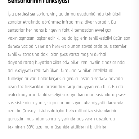
Sensorlarının Funksiyası
İşıq pərdəsi sensorları, vinç qaldırma avadanlığında təhlükəli
zonalar ətrafında görünməz infraqırmızı divar yaradır. Bu
sensorlar hər hansı bir şeyin faktiki təmasdan əvvəl çox
yaxınlaşmasını aşkar edir ki, bu da işçilərin təhlükəsizliyi üçün son
dərəcə vacibdir. Hər an hərəkət olunan zavodlarda bu sistemlər
təhlükə zonasına daxil olan şəxs varsa maşını dərhal
dayandıraraq həyatları xilas edə bilər. Yeni nəslin cihazlarında
adi vəziyyətlə real təhlükəni fərqləndirə bilən intellektual
funksiyalar var. Onlar keçərkən gedən insanla sadəcə havada
üzən toz hissəcikləri arasındakı fərqi müəyyən edə bilir. Bu da
asılı olmayaraq təhlükəsizliyi saxlayarkən maneəsiz olaraq səs-
sus sisteminin yanlış siqnallarının sayını əhəmiyyətli dərəcədə
azaldır. Çoxsaylı istehsalatçılar belə mühafizə sistemlərinin
quraşdırılmasından sonra iş yerində baş verən qəzalarda
təxminən 30% azalma müşahidə etdiklərini bildirirlər.