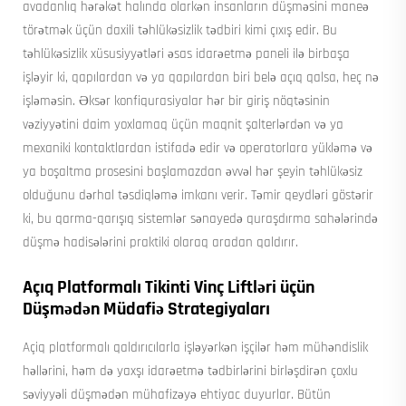
avadanlıq hərəkət halında olarkən insanların düşməsini maneə
törətmək üçün daxili təhlükəsizlik tədbiri kimi çıxış edir. Bu
təhlükəsizlik xüsusiyyətləri əsas idarəetmə paneli ilə birbaşa
işləyir ki, qapılardan və ya qapılardan biri belə açıq qalsa, heç nə
işləməsin. Əksər konfiqurasiyalar hər bir giriş nöqtəsinin
vəziyyətini daim yoxlamaq üçün maqnit şalterlərdən və ya
mexaniki kontaktlardan istifadə edir və operatorlara yükləmə və
ya boşaltma prosesini başlamazdan əvvəl hər şeyin təhlükəsiz
olduğunu dərhal təsdiqləmə imkanı verir. Təmir qeydləri göstərir
ki, bu qarma-qarışıq sistemlər sənayedə quraşdırma sahələrində
düşmə hadisələrini praktiki olaraq aradan qaldırır.
Açıq Platformalı Tikinti Vinç Liftləri üçün
Düşmədən Müdafiə Strategiyaları
Açiq platformalı qaldırıcılarla işləyərkən işçilər həm mühəndislik
həllərini, həm də yaxşı idarəetmə tədbirlərini birləşdirən çoxlu
səviyyəli düşmədən mühafizəyə ehtiyac duyurlar. Bütün