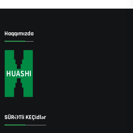
Haqqımızda
SÜRƏTli KEÇidlər