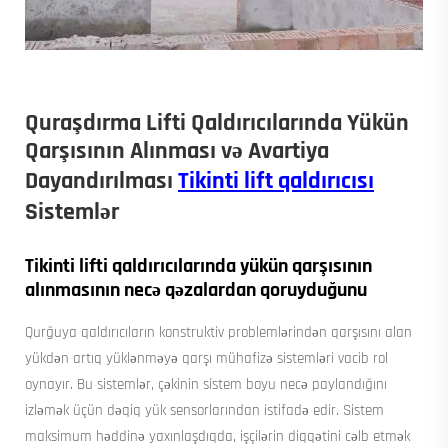
Quraşdırma Lifti Qaldırıcılarında Yükün
Qarşısının Alınması və Avartiya
Dayandırılması
Tikinti lift qaldırıcısı
Sistemlər
Tikinti lifti qaldırıcılarında yükün qarşısının
alınmasının necə qəzalardan qoruyduğunu
Qurğuya qaldırıcıların konstruktiv problemlərindən qarşısını alan
yükdən artıq yüklənməyə qarşı mühafizə sistemləri vacib rol
oynayır. Bu sistemlər, çəkinin sistem boyu necə paylandığını
izləmək üçün dəqiq yük sensorlarından istifadə edir. Sistem
maksimum həddinə yaxınlaşdıqda, işçilərin diqqətini cəlb etmək