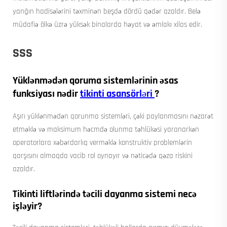
yanğın hadisələrini təxminən beşdə dördü qədər azaldır. Belə
müdafiə ölkə üzrə yüksək binalarda həyat və əmlakı xilas edir.
SSS
Yüklənmədən qoruma sistemlərinin əsas
funksiyası nədir
tikinti asansörləri
?
Aşırı yüklənmədən qorunma sistemləri, çəki paylanmasını nəzarət
etməklə və maksimum həcmdə olunma təhlükəsi yaranarkən
operatorlara xəbərdarlıq verməklə konstruktiv problemlərin
qarşısını almaqda vacib rol oynayır və nəticədə qəza riskini
azaldır.
Tikinti liftlərində təcili dayanma sistemi necə
işləyir?