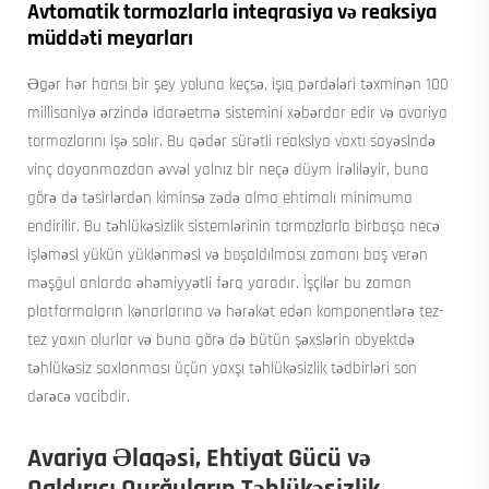
Avtomatik tormozlarla inteqrasiya və reaksiya
müddəti meyarları
Əgər hər hansı bir şey yoluna keçsə, işıq pərdələri təxminən 100
millisaniyə ərzində idarəetmə sistemini xəbərdar edir və avariya
tormozlarını işə salır. Bu qədər sürətli reaksiya vaxtı sayəsində
vinç dayanmazdan əvvəl yalnız bir neçə düym irəliləyir, buna
görə də təsirlərdən kiminsə zədə alma ehtimalı minimuma
endirilir. Bu təhlükəsizlik sistemlərinin tormozlarla birbaşa necə
işləməsi yükün yüklənməsi və boşaldılması zamanı baş verən
məşğul anlarda əhəmiyyətli fərq yaradır. İşçilər bu zaman
platformaların kənarlarına və hərəkət edən komponentlərə tez-
tez yaxın olurlar və buna görə də bütün şəxslərin obyektdə
təhlükəsiz saxlanması üçün yaxşı təhlükəsizlik tədbirləri son
dərəcə vacibdir.
Avariya Əlaqəsi, Ehtiyat Gücü və