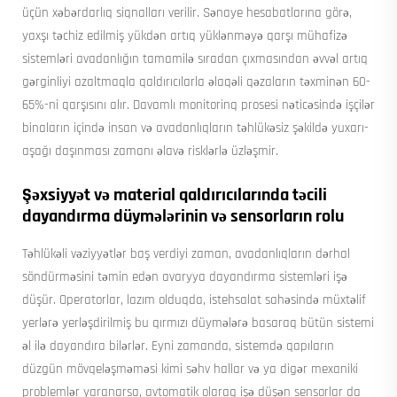
üçün xəbərdarlıq siqnalları verilir. Sənaye hesabatlarına görə,
yaxşı təchiz edilmiş yükdən artıq yüklənməyə qarşı mühafizə
sistemləri avadanlığın tamamilə sıradan çıxmasından əvvəl artıq
gərginliyi azaltmaqla qaldırıcılarla əlaqəli qəzaların təxminən 60-
65%-ni qarşısını alır. Davamlı monitorinq prosesi nəticəsində işçilər
binaların içində insan və avadanlıqların təhlükəsiz şəkildə yuxarı-
aşağı daşınması zamanı əlavə risklərlə üzləşmir.
Şəxsiyyət və material qaldırıcılarında təcili
dayandırma düymələrinin və sensorların rolu
Təhlükəli vəziyyətlər baş verdiyi zaman, avadanlıqların dərhal
söndürməsini təmin edən avaryya dayandırma sistemləri işə
düşür. Operatorlar, lazım olduqda, istehsalat sahəsində müxtəlif
yerlərə yerləşdirilmiş bu qırmızı düymələrə basaraq bütün sistemi
əl ilə dayandıra bilərlər. Eyni zamanda, sistemdə qapıların
düzgün mövqeləşməməsi kimi səhv hallar və ya digər mexaniki
problemlər yaranarsa, avtomatik olaraq işə düşən sensorlar da