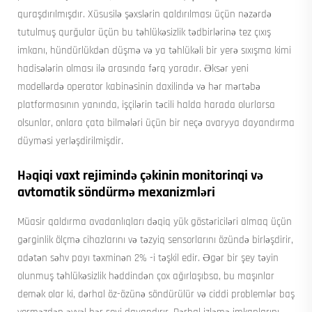
quraşdırılmışdır. Xüsusilə şəxslərin qaldırılması üçün nəzərdə
tutulmuş qurğular üçün bu təhlükəsizlik tədbirlərinə tez çıxış
imkanı, hündürlükdən düşmə və ya təhlükəli bir yerə sıxışma kimi
hadisələrin olması ilə arasında fərq yaradır. Əksər yeni
modellərdə operator kabinəsinin daxilində və hər mərtəbə
platformasının yanında, işçilərin təcili halda harada olurlarsa
olsunlar, onlara çata bilmələri üçün bir neçə avaryya dayandırma
düyməsi yerləşdirilmişdir.
Həqiqi vaxt rejimində çəkinin monitorinqi və
avtomatik söndürmə mexanizmləri
Müasir qaldırma avadanlıqları dəqiq yük göstəriciləri almaq üçün
gərginlik ölçmə cihazlarını və təzyiq sensorlarını özündə birləşdirir,
adətən səhv payı təxminən 2% -i təşkil edir. Əgər bir şey təyin
olunmuş təhlükəsizlik həddindən çox ağırlaşıbsa, bu maşınlar
demək olar ki, dərhal öz-özünə söndürülür və ciddi problemlər baş