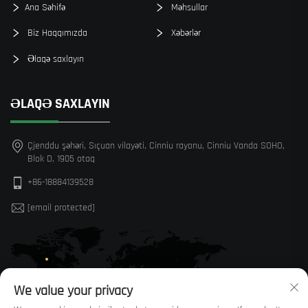
Ana Səhifə
Məhsullar
Biz Haqqımızda
Xəbərlər
Əlaqə saxlayın
ƏLAQƏ SAXLAYIN
Çjenddu şəhəri, Sıçuan vilayəti, Cinniu rayonu, Cinniu Vanda SOHO,
Blok D, 1905 otaq
+86-18884139528
[email protected]
We value your privacy