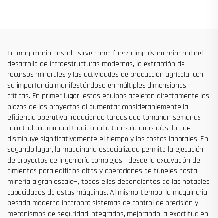
construcción de fachadas y
Sitios de Construcción
pozos de ascensores, en
venta a bajo precio
La maquinaria pesada sirve como fuerza impulsora principal del
desarrollo de infraestructuras modernas, la extracción de
recursos minerales y las actividades de producción agrícola, con
su importancia manifestándose en múltiples dimensiones
críticas. En primer lugar, estos equipos aceleran directamente los
plazos de los proyectos al aumentar considerablemente la
eficiencia operativa, reduciendo tareas que tomarían semanas
bajo trabajo manual tradicional a tan solo unos días, lo que
disminuye significativamente el tiempo y los costos laborales. En
segundo lugar, la maquinaria especializada permite la ejecución
de proyectos de ingeniería complejos —desde la excavación de
cimientos para edificios altos y operaciones de túneles hasta
minería a gran escala—, todos ellos dependientes de las notables
capacidades de estas máquinas. Al mismo tiempo, la maquinaria
pesada moderna incorpora sistemas de control de precisión y
mecanismos de seguridad integrados, mejorando la exactitud en