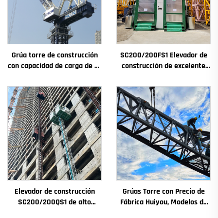
Grúa torre de construcción
SC200/200FS1 Elevador de
con capacidad de carga de 4t
construcción de excelente
a 12t, nuevos componentes
rendimiento para fachadas y
principales: caja de
pozos de ascensores,
engranajes, motor de
destinado a Argelia
engranaje, rodamiento
Elevador de construcción
Grúas Torre con Precio de
SC200/200QS1 de alto
Fábrica Huiyou, Modelos de
rendimiento para
4, 5, 6 y 8 Toneladas para