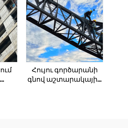
ում
Հույու գործարանի
գնով աշտարակային
ան
ճանկեր 4 տոննա 5
ի
տոննա 6 տոննա 8
լակի
տոննա մոդելներ
շինարարական
ան
հրապարակների