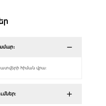
եր
ամար։
ատվերի հիման վրա:
ւմներ: