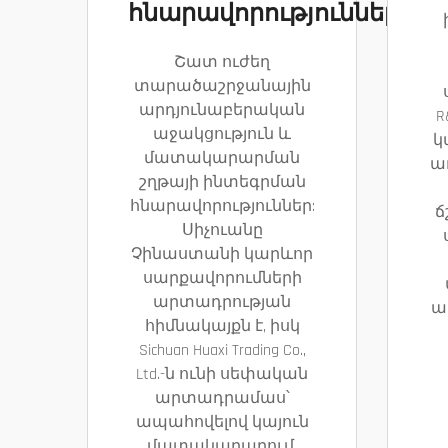
հնարավորություններ
Շատ ուժեղ
տարածաշրջանային
արդյունաբերական
R
աջակցություն և
կ
մատակարարման
ա
շղթայի ինտեգրման
հնարավորություններ:
ճ
Սիչուանը
Չինաստանի կարևոր
սարքավորումների
արտադրության
ա
հիմնակայքն է, իսկ
Sichuan Huaxi Trading Co.,
Ltd.-ն ունի սեփական
արտադրամաս՝
ապահովելով կայուն
մատակարարում,