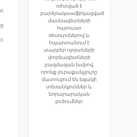
օժտված է
տ,
բարձրակвалиֆիկացված
մասնագետների
րը
հարուստ
ռեսուրսներով և
OB
հպարտանում է
տարբեր ոլորտների
փորձագետների
բազմազան խմբով,
որոնք յուրաքանչյուրը
մատուցում են եզակի
տեսանկյուններ և
նորարարական
լուծումներ: