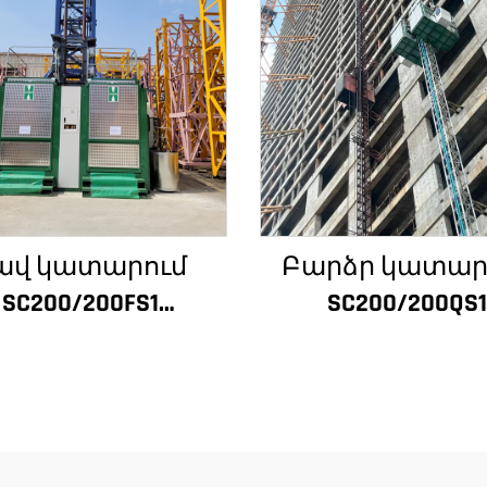
ավ կատարում
Բարձր կատար
SC200/200FS1
SC200/200QS1
ինարարական
Շինարարակ
տանիք շենքի
տանիք շենք
ատի և վերելակի
ճակատի և վերե
նդղակի համար
սանդղակի
լժիրի համար
շինարարությ