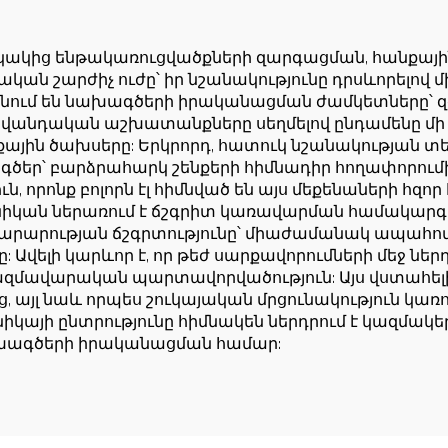
համար ցածր գ
ակից ենթակառուցվածքների զարգացման, հանքային
 շարժիչ ուժը՝ իր նշանակությունը դրսևորելով մի 
ցնում են նախագծերի իրականացման ժամկետները՝ զ
վանդական աշխատանքները սեղմելով ընդամենը մի քա
ային ծախսերը: Երկրորդ, հատուկ նշանակության տե
եր՝ բարձրահարկ շենքերի հիմնադիր հողափորումի
 որոնք բոլորն էլ հիմնված են այս մեքենաների հզոր
կան ներառում է ճշգրիտ կառավարման համակարգե
ինարարության ճշգրտությունը՝ միաժամանակ ապահո
Ավելի կարևոր է, որ թեժ սարքավորումների մեջ ներ
ավարական պարտավորվածություն: Այս վստահելի մ
, այլ նաև որպես շուկայական մրցունակություն կառ
իկայի ընտրությունը հիմնակեն ներդրում է կազմակե
ախագծերի իրականացման համար: