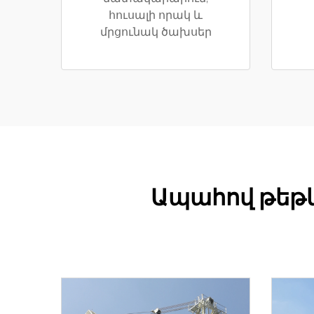
հուսալի որակ և
մրցունակ ծախսեր
Ապահով թեթև