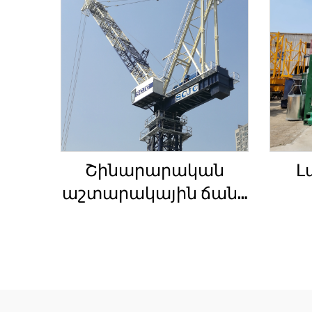
Շինարարական
Լ
աշտարակային ճանկ
4տ-ից մինչև 12տ
Շ
բեռնամբարի
հզորությամբ, նոր
ճակ
ատամնանիվի արկղ,
սա
ատամնանիվի
Ա