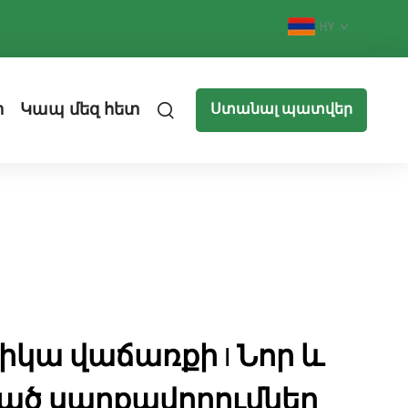
HY
ր
Կապ մեզ հետ
Ստանալ պատվեր
կա վաճառքի | Նոր և
ած սարքավորումներ