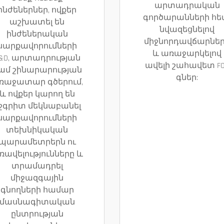
արտադրական
ինժեներներ, ովքեր
գործարանների հե
աշխատել են
նվազեցնելով
ինժեներական
միջնորդավճարնե
սարքավորումների
և առաջարկելով
&D, արտադրության
ավելի շահավետ F
ամ շինարարության
գներ:
ռաջատար գծերում,
և ովքեր կարող են
շգրիտ մեկնաբանել
սարքավորումների
տեխնիկական
պարամետրերն ու
ռավելությունները և
տրամադրել
միջազգային
գնողների համար
մասնագիտական
ընտրության