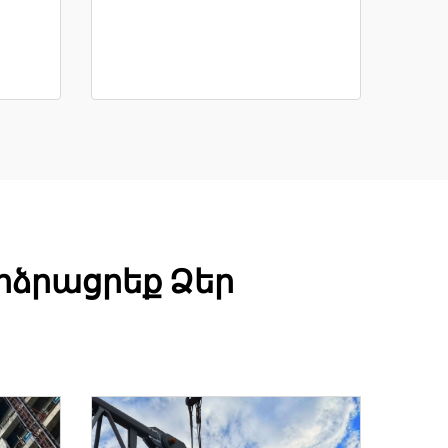
րձրացրեք Ձեր