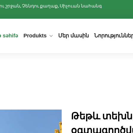
ննիու շրջան, Չենդու քաղաք, Սիչուան նահանգ
 səhifə
Produkts
Մեր մասին
Նորություննե
Թեթև տեխնի
օգտագործվ