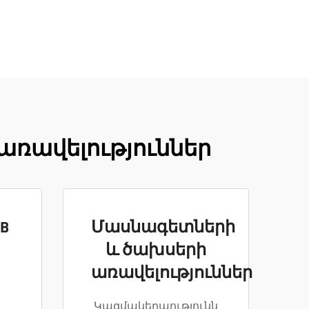
ռավելություններ
B
Մասնագետների
և ծախսերի
առավելություններ
պ
Կազմակերպությունն