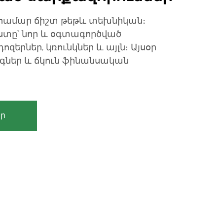
համար ճիշտ թեթև տեխնիկան։
ստը՝ նոր և օգտագործված
ոզերներ, կռունկներ և այլն։ Այսօր
գներ և ճկուն ֆինանսական
ր