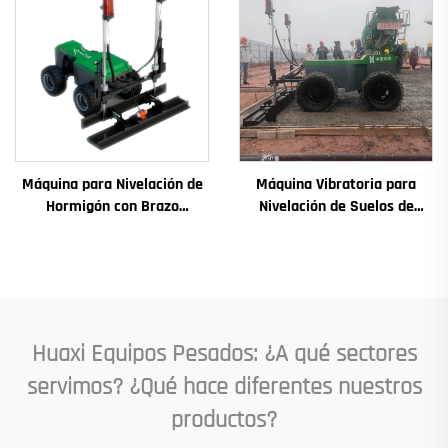
Cojinete, Bomba, Motor de
Combustión, Capacidad
Nominal
Máquina para Nivelación de
Máquina Vibratoria para
Hormigón con Brazo
Nivelación de Suelos de
Telescópico y Láser, Máquina
Hormigón con Láser,
para Pavimento de Hormigón
Pavimentadora Automática
en Suelos
para Suelos Nivelados
Huaxi Equipos Pesados: ¿A qué sectores
servimos? ¿Qué hace diferentes nuestros
productos?