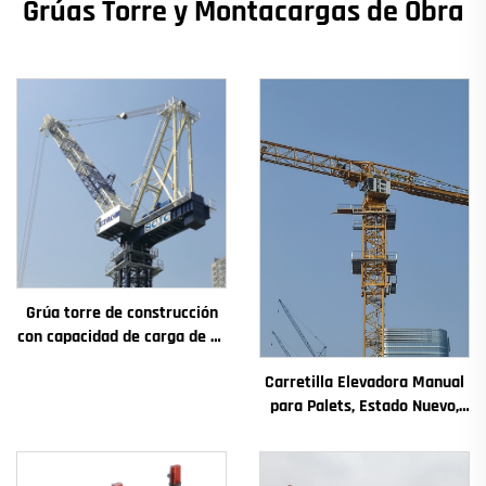
Grúas Torre y Montacargas de Obra
Grúa torre de construcción
con capacidad de carga de 4t
a 12t, nuevos componentes
Carretilla Elevadora Manual
principales: caja de
para Palets, Estado Nuevo,
engranajes, motor de
Componentes Principales
engranaje, rodamiento
Incluyen Motor, Caja de
Cambios, Engranaje,