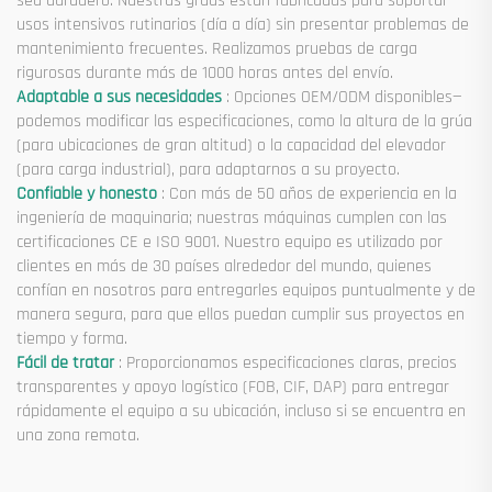
sea duradero. Nuestras grúas están fabricadas para soportar
usos intensivos rutinarios (día a día) sin presentar problemas de
mantenimiento frecuentes. Realizamos pruebas de carga
rigurosas durante más de 1000 horas antes del envío.
Adaptable a sus necesidades
: Opciones OEM/ODM disponibles—
podemos modificar las especificaciones, como la altura de la grúa
(para ubicaciones de gran altitud) o la capacidad del elevador
(para carga industrial), para adaptarnos a su proyecto.
Confiable y honesto
: Con más de 50 años de experiencia en la
ingeniería de maquinaria; nuestras máquinas cumplen con las
certificaciones CE e ISO 9001. Nuestro equipo es utilizado por
clientes en más de 30 países alrededor del mundo, quienes
confían en nosotros para entregarles equipos puntualmente y de
manera segura, para que ellos puedan cumplir sus proyectos en
tiempo y forma.
Fácil de tratar
: Proporcionamos especificaciones claras, precios
transparentes y apoyo logístico (FOB, CIF, DAP) para entregar
rápidamente el equipo a su ubicación, incluso si se encuentra en
una zona remota.