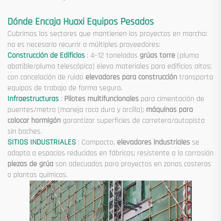
Dónde Encaja Huaxi Equipos Pesados
Cubrimos los sectores que mantienen los proyectos en marcha:
no es necesario recurrir a múltiples proveedores:
Construcción de Edificios
: 4–12 toneladas
grúas torre
(pluma
abatible/pluma telescópica) eleva materiales para edificios altos;
con cancelación de ruido
elevadores para construcción
transporta
equipos de trabajo de forma segura.
Infraestructuras
:
Pilotes multifuncionales
para cimentación de
puentes/metro (maneja roca dura y arcilla);
máquinas para
colocar hormigón
garantizar superficies de carretera/autopista
sin baches.
SITIOS INDUSTRIALES
: Compacto,
elevadores industriales
se
adapta a espacios reducidos en fábricas; resistente a la corrosión
piezas de grúa
son adecuados para proyectos en zonas costeras
o plantas químicas.