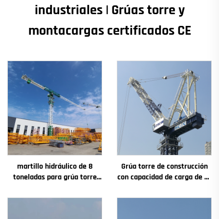
industriales | Grúas torre y
montacargas certificados CE
martillo hidráulico de 8
Grúa torre de construcción
toneladas para grúa torre
con capacidad de carga de 4t
QTZ80 de China con precio
a 12t, nuevos componentes
competitivo
principales: caja de
engranajes, motor de