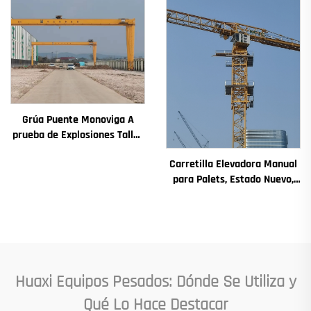
engranaje, rodamiento
Grúa Puente Monoviga A
prueba de Explosiones Taller
Grúa 2/3.2/8/10/16t Grúa de
Carretilla Elevadora Manual
Puente Viajera Mini Puente
para Palets, Estado Nuevo,
Grua Precio
Componentes Principales
Incluyen Motor, Caja de
Cambios, Engranaje,
Cojinete, Bomba, Motor de
Combustión, Capacidad
Nominal
Huaxi Equipos Pesados: Dónde Se Utiliza y
Qué Lo Hace Destacar