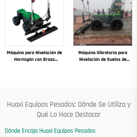
engranaje, rodamiento
Máquina para Nivelación de
Máquina Vibratoria para
Hormigón con Brazo
Nivelación de Suelos de
Telescópico y Láser, Máquina
Hormigón con Láser,
para Pavimento de Hormigón
Pavimentadora Automática
en Suelos
para Suelos Nivelados
Huaxi Equipos Pesados: Dónde Se Utiliza y
Qué Lo Hace Destacar
Dónde Encaja Huaxi Equipos Pesados