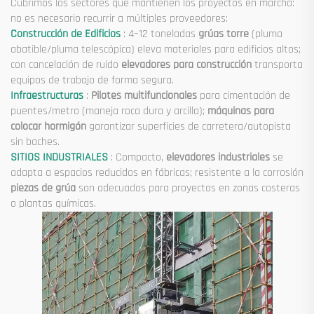
Cubrimos los sectores que mantienen los proyectos en marcha:
no es necesario recurrir a múltiples proveedores:
Construcción de Edificios
: 4–12 toneladas
grúas torre
(pluma
abatible/pluma telescópica) eleva materiales para edificios altos;
con cancelación de ruido
elevadores para construcción
transporta
equipos de trabajo de forma segura.
Infraestructuras
:
Pilotes multifuncionales
para cimentación de
puentes/metro (maneja roca dura y arcilla);
máquinas para
colocar hormigón
garantizar superficies de carretera/autopista
sin baches.
SITIOS INDUSTRIALES
: Compacto,
elevadores industriales
se
adapta a espacios reducidos en fábricas; resistente a la corrosión
piezas de grúa
son adecuados para proyectos en zonas costeras
o plantas químicas.