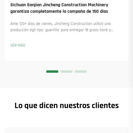
Sichuan Sanjian Jincheng Construction Machinery
garantiza completamente la campaña de 150 días
Ante 120+ días de cierres, Jincheng Construction utilizó una
producción ágil tipo 'guerrilla' para entregar 18 grúas torre y
asegurar más de 45 nuevos pedidos. Descubra cómo mantuvieron
la producción en marcha. Obtenga más información.
VER MÁS
Lo que dicen nuestros clientes