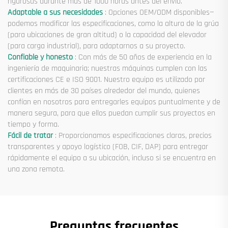
rigurosas durante más de 1000 horas antes del envío.
Adaptable a sus necesidades
: Opciones OEM/ODM disponibles—
podemos modificar las especificaciones, como la altura de la grúa
(para ubicaciones de gran altitud) o la capacidad del elevador
(para carga industrial), para adaptarnos a su proyecto.
Confiable y honesto
: Con más de 50 años de experiencia en la
ingeniería de maquinaria; nuestras máquinas cumplen con las
certificaciones CE e ISO 9001. Nuestro equipo es utilizado por
clientes en más de 30 países alrededor del mundo, quienes
confían en nosotros para entregarles equipos puntualmente y de
manera segura, para que ellos puedan cumplir sus proyectos en
tiempo y forma.
Fácil de tratar
: Proporcionamos especificaciones claras, precios
transparentes y apoyo logístico (FOB, CIF, DAP) para entregar
rápidamente el equipo a su ubicación, incluso si se encuentra en
una zona remota.
Preguntas frecuentes