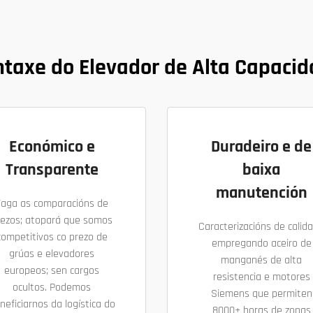
taxe do Elevador de Alta Capaci
Económico e
Duradeiro e de
Transparente
baixa
manutención
Faga as comparacións de
rezos; atopará que somos
Caracterizacións de calid
competitivos co prezo de
empregando aceiro de
grúas e elevadores
manganés de alta
europeos; sen cargos
resistencia e motores
ocultos. Podemos
Siemens que permiten
neficiarnos da logística do
8000+ horas de zonas