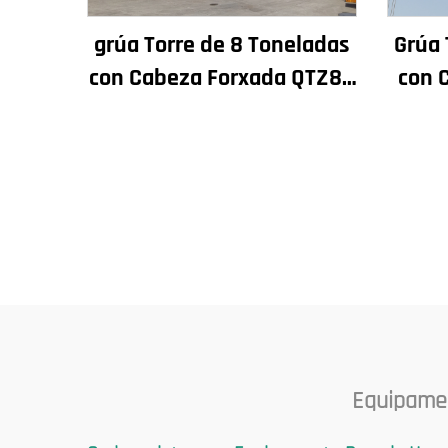
grúa Torre de 8 Toneladas
Grúa 
con Cabeza Forxada QTZ80
con 
Chinesa con Prezo
de 4
Competitivo
C
Eng
Equipamen