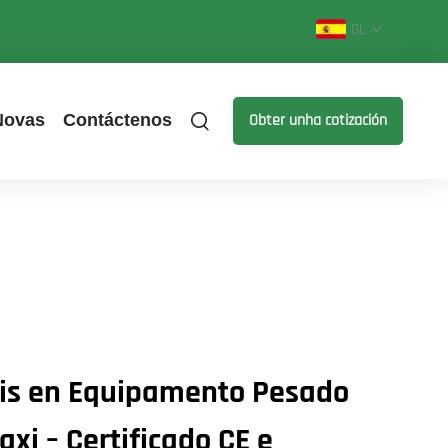
GL
Novas
Contáctenos
Obter unha cotización
ais en Equipamento Pesado
xi – Certificado CE e