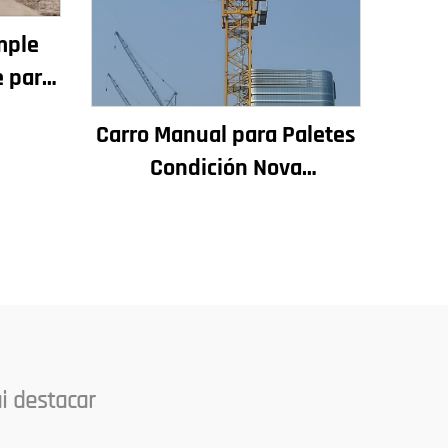
mple
e para
16t
Carro Manual para Paletes
o Mini
Condición Nova
io
Compónentes Principais
Incluídos Motor Caixa de
Cambios Engranaxe
Coxinetes Bomba Motor
Carga Máxima Admisible
i destacar