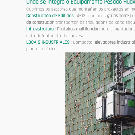
Onde se integra o Equipamento Pesado Huax
Cubrimos os sectores que manteñen os proxectos en ma
Construcción de Edificios
: 4–12 toneladas
grúas Torre
(x
de construción
transportan as tripulacións de xeito segu
Infraestrutura
:
Piloteiras multifunción
para cimentación
estrada/autoestrada suaves.
LOCAIS INDUSTRIALES
: Compacto,
elevadores industria
plantas químicas.