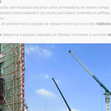
i
rcha: non necesitas xestionar varios fornecedores ao mesmo tempo:
abeceira plana/xabeceira con pluma) para elevar materiais en edificios
ro.
s de pontes/metro (capaces de manexar rocha dura e arxila);
baldosas
is
adaptarse a espazos reducidos en fábricas; resistente á corrosión
p