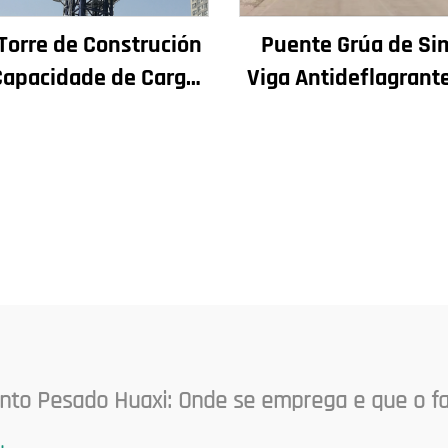
Torre de Construción
Puente Grúa de Si
Capacidade de Carga
Viga Antideflagrant
t a 12t Nova Caxa de
Taller 2/3.2/8/10/
ambios Motor de
Puente Grúa Viaxeir
ranaxes Coxinetes
Puente Grua Prec
Principais
to Pesado Huaxi: Onde se emprega e que o fa