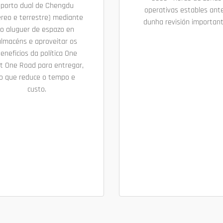
porto dual de Chengdu
operativas estables ant
éreo e terrestre) mediante
dunha revisión important
o aluguer de espazo en
almacéns e aproveitar os
eneficios da política One
lt One Road para entregar,
o que reduce o tempo e
custo.