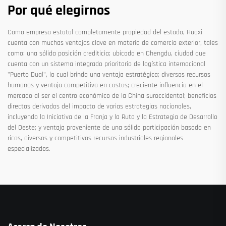
Por qué elegirnos
Como empresa estatal completamente propiedad del estado, Huaxi
cuenta con muchas ventajas clave en materia de comercio exterior, tales
como: una sólida posición crediticia; ubicada en Chengdu, ciudad que
cuenta con un sistema integrado prioritario de logística internacional
"Puerto Dual", lo cual brinda una ventaja estratégica; diversos recursos
humanos y ventaja competitiva en costos; creciente influencia en el
mercado al ser el centro económico de la China suroccidental; beneficios
directos derivados del impacto de varias estrategias nacionales,
incluyendo la Iniciativa de la Franja y la Ruta y la Estrategia de Desarrollo
del Oeste; y ventaja proveniente de una sólida participación basada en
ricos, diversos y competitivos recursos industriales regionales
especializados.