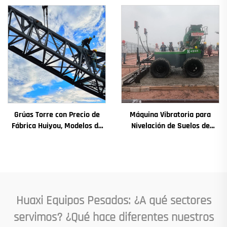
Incluyen Motor, Caja de
Cambios, Engranaje,
Cojinete, Bomba, Motor de
Combustión, Capacidad
Nominal
Grúas Torre con Precio de
Máquina Vibratoria para
Fábrica Huiyou, Modelos de
Nivelación de Suelos de
4, 5, 6 y 8 Toneladas para
Hormigón con Láser,
Sitios de Construcción
Pavimentadora Automática
para Suelos Nivelados
Huaxi Equipos Pesados: ¿A qué sectores
servimos? ¿Qué hace diferentes nuestros