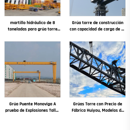
martillo hidráulico de 8
Grúa torre de construcción
toneladas para grúa torre
con capacidad de carga de 4t
QTZ80 de China con precio
a 12t, nuevos componentes
competitivo
principales: caja de
engranajes, motor de
engranaje, rodamiento
Grúa Puente Monoviga A
Grúas Torre con Precio de
prueba de Explosiones Taller
Fábrica Huiyou, Modelos de
Grúa 2/3.2/8/10/16t Grúa de
4, 5, 6 y 8 Toneladas para
Puente Viajera Mini Puente
Sitios de Construcción
Grua Precio