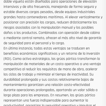
doble vigueta están diseñadas para operaciones de elevación
intensivas y de alta frecuencia, manejando de forma segura y
estable diversas cargas pesadas, desde equipos industriales
grandes hasta contenedores marítimos. Al elevar verticalmente y
posicionar con precisión las cargas, reducen drásticamente los
riesgos asociados con la manipulación manual y los posibles
daños a los productos. Combinadas con operación desde cabina
o mediante control remoto, ofrecen el más alto nivel de garantía
de seguridad para el personal y la carga.
En última instancia, todas estas ventajas se traducen en
beneficios económicos significativos y un retorno de la inversión
(ROI). Como activo estratégico, las grúas pórtico transforman la
manipulación de materiales de un costo operativo a una ventaja
competitiva al reducir los requisitos de mano de obra, acelerar
los ciclos de trabajo y minimizar el tiempo de inactividad. Su
durabilidad prolongada y sus costos relativamente bajos de
mantenimiento garantizan una relación costo-efectividad
durante operaciones prolongadas, aportando un valor sólido a
largo plazo para las empresas. En resumen, las grúas pórtico
representan una fuerza indispensable para aumentar la
productividad, garantizar la seguridad operativa y impulsar el