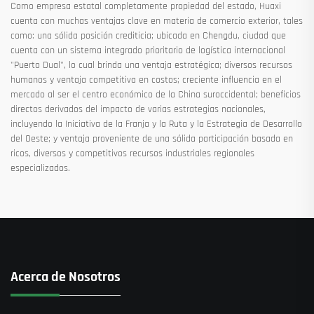
Como empresa estatal completamente propiedad del estado, Huaxi
cuenta con muchas ventajas clave en materia de comercio exterior, tales
como: una sólida posición crediticia; ubicada en Chengdu, ciudad que
cuenta con un sistema integrado prioritario de logística internacional
"Puerto Dual", lo cual brinda una ventaja estratégica; diversos recursos
humanos y ventaja competitiva en costos; creciente influencia en el
mercado al ser el centro económico de la China suroccidental; beneficios
directos derivados del impacto de varias estrategias nacionales,
incluyendo la Iniciativa de la Franja y la Ruta y la Estrategia de Desarrollo
del Oeste; y ventaja proveniente de una sólida participación basada en
ricos, diversos y competitivos recursos industriales regionales
especializados.
Acerca de Nosotros