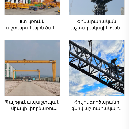
8տ կռունկ
Շինարարական
աշտարակային ճանկ
աշտարակային ճանկ
QTZ80 չինական կռունկ
4տ-ից մինչև 12տ
մրցունակ գնով
բեռնամբարի
հզորությամբ, նոր
ատամնանիվի արկղ,
ատամնանիվի շարժիչ,
աստիճանավոր
ստորին մաս
Պայթյունապաշտպան
Հույու գործարանի
միակի փորձառու
գնով աշտարակային
ճանկ արհեստանոցի
ճանկեր 4 տոննա 5
ճանկ 2/3.2/8/10/16տ
տոննա 6 տոննա 8
Շարժական
տոննա մոդելներ