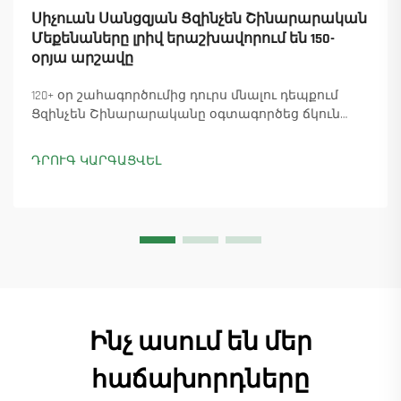
Սիչուան Սանցզյան Ցզինչեն Շինարարական
Մեքենաները լրիվ երաշխավորում են 150-
օրյա արշավը
120+ օր շահագործումից դուրս մնալու դեպքում
Ցզինչեն Շինարարականը օգտագործեց ճկուն
«պարտիզանական» արտադրությունը՝
ապահովելով 18 աշտարակային ճանկային
ԴՐՈՒԳ ԿԱՐԳԱՑՎԵԼ
տնտեսուղղիչների մատուցումը և ապահովելով
45+ նոր պատվերներ: Տեսեք, թե ինչպես է
արտադրությունը շարունակվում: Ինչպես ավելի
շատ տեղեկանալ
Ինչ ասում են մեր
հաճախորդները