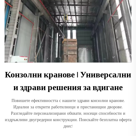
Конзолни кранове | Универсални
и здрави решения за вдигане
Повишете ефективността с нашите здрави конзолни кранове.
Идеални за открити работилници и пристанищни дворове.
Разгледайте персонализирани обхвати, носещи способности и
издръжливи двугредерни конструкции. Поискайте безплатна оферта
днес!