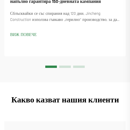
напълно гарантира 150-дневната кампания
Сблъсквайки се със спирания над 120 дни, Jincheng
Construction използва гъвкаво „герилно“ производство, за да
достави 18 въртящи се крана и осигури над 45 нови поръчки.
Вижте как са поддържали производството в движение.
ВИЖ ПОВЕЧЕ
Научете повече.
Какво казват нашия клиенти