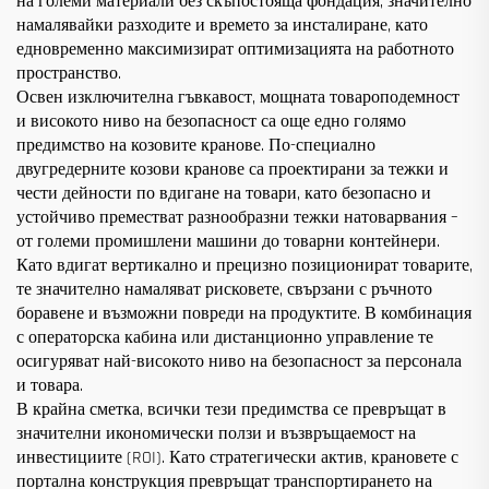
на големи материали без скъпостояща фондация, значително
намалявайки разходите и времето за инсталиране, като
едновременно максимизират оптимизацията на работното
пространство.
Освен изключителна гъвкавост, мощната товароподемност
и високото ниво на безопасност са още едно голямо
предимство на козовите кранове. По-специално
двугредерните козови кранове са проектирани за тежки и
чести дейности по вдигане на товари, като безопасно и
устойчиво преместват разнообразни тежки натоварвания –
от големи промишлени машини до товарни контейнери.
Като вдигат вертикално и прецизно позиционират товарите,
те значително намаляват рисковете, свързани с ръчното
боравене и възможни повреди на продуктите. В комбинация
с операторска кабина или дистанционно управление те
осигуряват най-високото ниво на безопасност за персонала
и товара.
В крайна сметка, всички тези предимства се превръщат в
значителни икономически ползи и възвръщаемост на
инвестициите (ROI). Като стратегически актив, крановете с
портална конструкция превръщат транспортирането на