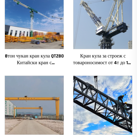
8тон чукан кран кула QTZ80
Кран кула за строеж с
Китайски кран с
товароносимост от 4т до 12т
конкурентна цена
ново зъбно предаване,
зъбно колело, мотор, лагер,
основни компоненти