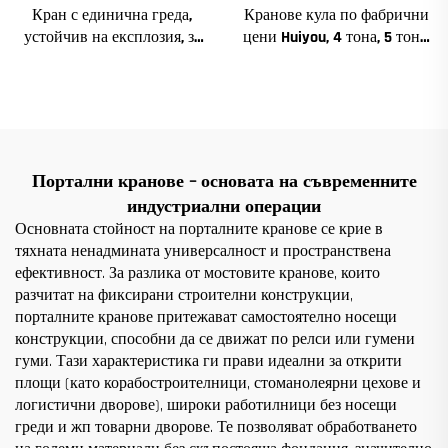
Кран с единична греда,
Кранове кула по фабрични
устойчив на експлозия, за
цени Huiyou, 4 тона, 5 тона,
цехове 2/3.2/8/10/16t
6 тона, 8 тона, модели за
Пътуващ мостов кран
строителни обекти
Мини Puente Grua Цена
Портални кранове – основата на съвременните
индустриални операции
Основната стойност на порталните кранове се крие в
тяхната ненадмината универсалност и пространствена
ефективност. За разлика от мостовите кранове, които
разчитат на фиксирани строителни конструкции,
порталните кранове притежават самостоятелно носещи
конструкции, способни да се движат по релси или гумени
гуми. Тази характеристика ги прави идеални за открити
площи (като корабостроителници, стоманолеярни цехове и
логистични дворове), широки работилници без носещи
греди и жп товарни дворове. Те позволяват обработването