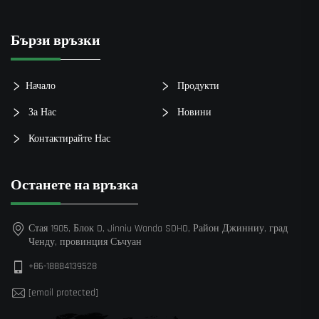
Бързи връзки
Начало
Продукти
За Нас
Новини
Контактирайте Нас
Останете на връзка
Стая 1905, Блок D, Jinniu Wanda SOHO, Район Джинниу, град
Ченду, провинция Съчуан
+86-18884139528
[email protected]