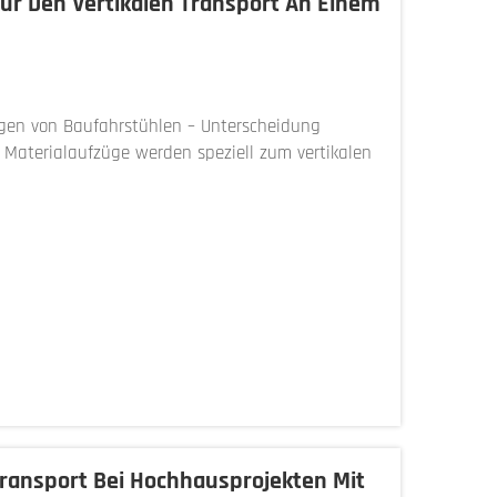
Für Den Vertikalen Transport An Einem
gen von Baufahrstühlen – Unterscheidung
Materialaufzüge werden speziell zum vertikalen
Personen, gebaut. Sie unterscheiden sich deutlich
ransport Bei Hochhausprojekten Mit