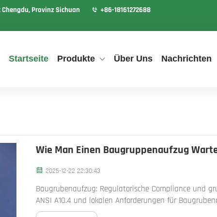
t Chengdu, Provinz Sichuan
+86-18161272688
Startseite
Produkte
Über Uns
Nachrichten
Wie Man Einen Baugruppenaufzug Wartet:
2025-12-22 22:30:43
Baugrubenaufzug: Regulatorische Compliance und g
ANSI A10.4 und lokalen Anforderungen für Baugrubena
Bremskalibrierung und monatliche Inspektionen der s