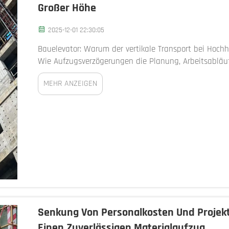
Großer Höhe
2025-12-01 22:30:05
Bauelevator: Warum der vertikale Transport bei Hoch
Wie Aufzugsverzögerungen die Planung, Arbeitsabläuf
Verzögerung des Bauelevators löst systemische Proble
MEHR ANZEIGEN
Senkung Von Personalkosten Und Projekt
Einen Zuverlässigen Materialaufzug