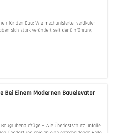
en für den Bau: Wie mechanisierter vertikaler
aben sich stark verändert seit der Einführung
sförderanlagen. Diese mac...
Sie Bei Einem Modernen Bauelevator
 Baugrubenaufzüge – Wie Überlastschutz Unfälle
en Überlastung spielen eine entscheidende Rolle