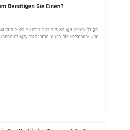
m Benötigen Sie Einen?
tionale Rolle. Definition des Baugrubenaufzugs:
grubenaufzüge, manchmal auch als Personen- und
ng für den vertikalen Transport...