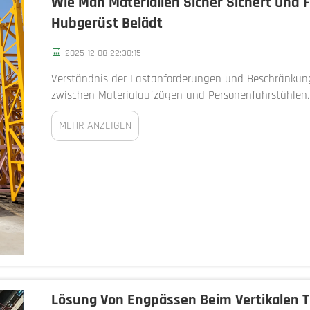
Wie Man Materialien Sicher Sichert Und 
Hubgerüst Belädt
2025-12-08 22:30:15
Verständnis der Lastanforderungen und Beschränkun
zwischen Materialaufzügen und Personenfahrstühlen. 
Transport von Ausrüstung und Materialien, nicht von 
MEHR ANZEIGEN
von...
Lösung Von Engpässen Beim Vertikalen T