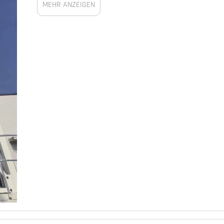
MEHR ANZEIGEN
dafür, wie diese...