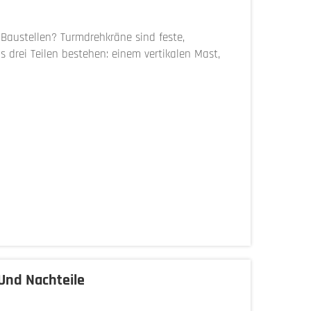
 Baustellen? Turmdrehkräne sind feste,
 drei Teilen bestehen: einem vertikalen Mast,
Gegengewichten, die das Gleichgewicht halten...
Und Nachteile