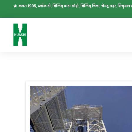
कमरा 1905, ब्लॉक डी, जिन्नियू वांडा सोहो, जिन्नियू जिला, चेंगदू शहर, सिचुआन प्