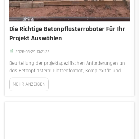
Die Richtige Betonpflasterroboter Für Ihr
Projekt Auswählen
2026-03-29 13:21:23
Beurteilung der projektspezifischen Anforderungen an
das Betonpflastern: Plattenformat, Komplexität und
Oberflächentoleranzen bestimmen die Roboterauswahl.
MEHR ANZEIGEN
Die Größe des Projekts entscheidet tatsächlich darüber,
ob der Einsatz von Pflasterrobotern sinnvoll ist. Für
riesige Lagerhallenböden, die kont…