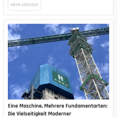
MEHR ANZEIGEN
den Bodenwiderstand zu verringern.
Vibrationspfahlrammgeräte nutzen gegenläufig
rotierende Unwuchtgewichte, um vertikale
Schwingungen zu erzeugen, ...
Eine Maschine, Mehrere Fundamentarten:
Die Vielseitigkeit Moderner