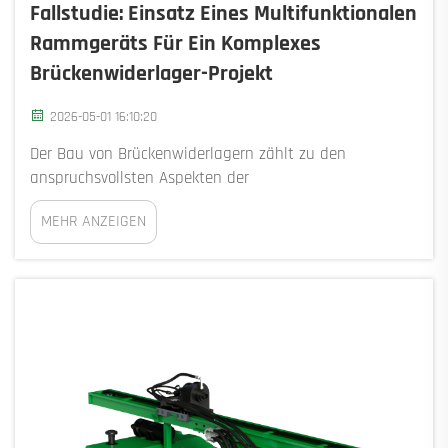
Fallstudie: Einsatz Eines Multifunktionalen
Rammgeräts Für Ein Komplexes
Brückenwiderlager-Projekt
2026-05-01 16:10:20
Der Bau von Brückenwiderlagern zählt zu den
anspruchsvollsten Aspekten der
Infrastrukturentwicklung, insbesondere bei
MEHR ANZEIGEN
wechselnden Bodenverhältnissen, eingeschränktem
Zugang und strengen statischen Anforderungen. Diese
Fallstudie untersucht ein r...