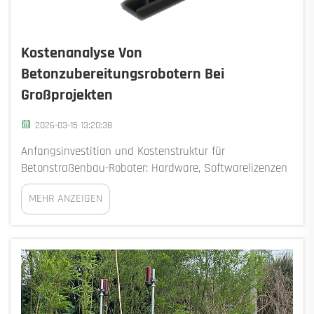
Kostenanalyse Von
Betonzubereitungsrobotern Bei
Großprojekten
2026-03-15 13:20:38
Anfangsinvestition und Kostenstruktur für
Betonstraßenbau-Roboter: Hardware, Softwarelizenzen
und projektspezifische Integrationskosten. Der Einstieg
MEHR ANZEIGEN
in den Einsatz von Betonstraßenbau-Robotern erfordert
eine beträchtliche Anfangsinvestition.