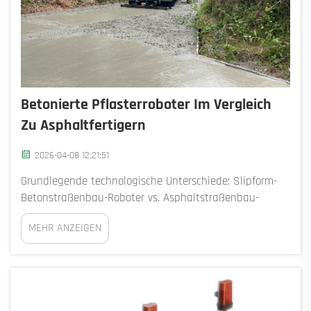
Betonierte Pflasterroboter Im Vergleich
Zu Asphaltfertigern
2026-04-08 12:21:51
Grundlegende technologische Unterschiede: Slipform-
Betonstraßenbau-Roboter vs. Asphaltstraßenbau-
Maschinen: Wie Betonstraßenbau-Roboter eine
MEHR ANZEIGEN
stringlose, GPS- und 3D-Modell-gesteuerte
Präzisionsverlegung erreichen. Moderne
Betonstraßenbau-Roboter eliminieren traditionelle
Schnüre...