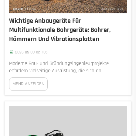
Wichtige Anbaugeräte Für
Multifunktionale Bohrgeräte: Bohrer,
Hämmern Und Vibrationsplatten
2026-05-08 13:11:05
Moderne Bau- und Gründungsingenieurprojekte
erfordern vielseitige Ausrüstung, die sich an
unterschiedliche Bodenverhältnisse,
MEHR ANZEIGEN
Projektanforderungen und betriebliche
Herausforderungen anpassen kann. Multifunktionale
Geräte haben sich als unverzichtbare Maschinen im
Tiefbau ... etabliert.