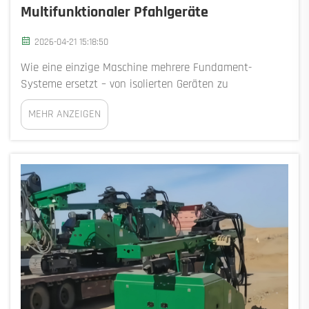
Multifunktionaler Pfahlgeräte
2026-04-21 15:18:50
Wie eine einzige Maschine mehrere Fundament-
Systeme ersetzt – von isolierten Geräten zu
einheitlichen Arbeitsabläufen: Konsolidierung von
MEHR ANZEIGEN
Bodenuntersuchungen, Pfahlrammung und
Lastverifikation. Moderne multifunktionale Pfahlgeräte
integrieren Bodenerkundung, Pfahleinbau und
Lastverifikation ...