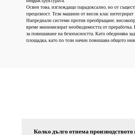
инфраструктурата.
Освен това, изглеждащо парадоксално, но от същест
прецизност. Тези машини от висок клас интегрират 
Напреднали системи против преобръщане, високопре
време минимизират необходимостта от преработка. 
за повишаване на безопасността. Като обединява за
площадка, като по този начин повишава общото нив
Колко дълго отнема производството 