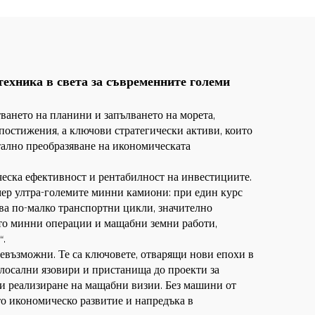
техника в света за съвременните големи
ването на планини и запълването на морета,
 постижения, а ключови стратегически активи, които
тално преобразяване на икономическата
ческа ефективност и рентабилност на инвестициите.
мер ултра-големите минни камиони: при един курс
ава по-малко транспортни цикли, значително
ато минни операции и мащабни земни работи,
“.
 невъзможни. Те са ключовете, отварящи нови епохи в
олосални язовири и пристанища до проекти за
и и реализиране на мащабни визии. Без машини от
то икономическо развитие и напредъка в