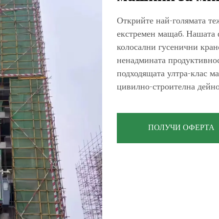
Открийте най-голямата теж
екстремен мащаб. Нашата
колосални гусенични крано
ненадмината продуктивнос
подходящата ултра-клас м
цивилно-строителна дейно
ПОЛУЧИ ОФЕРТА