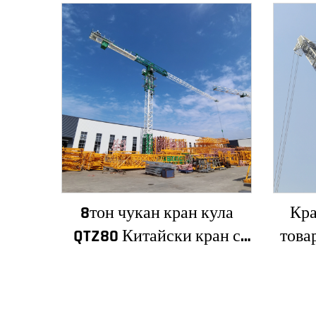
8тон чукан кран кула
Кра
QTZ80 Китайски кран с
това
конкурентна цена
12т н
зъ