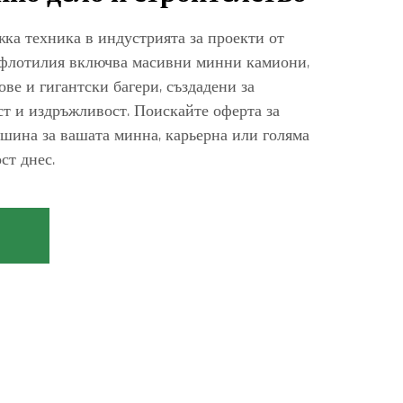
ка техника в индустрията за проекти от
 флотилия включва масивни минни камиони,
ве и гигантски багери, създадени за
т и издръжливост. Поискайте оферта за
ашина за вашата минна, карьерна или голяма
ст днес.