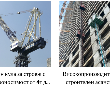
н кула за строеж с
Високопроизводит
роносимост от 4т до
строителен асанс
ово зъбно предаване,
SC200/200QS1 за фа
бно колело, мотор,
асансьорни шахти
лагер, основни
продажба на ниска