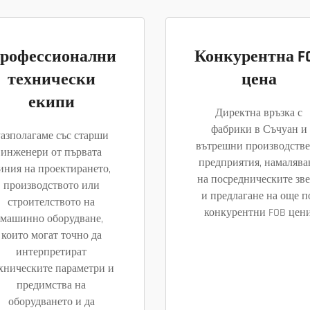
рофессионални
Конкурентна F
технически
цена
екипи
Директна връзка с
фабрики в Съчуан и
азполагаме със старши
вътрешни производств
инженери от първата
предприятия, намалява
иния на проектирането,
на посредническите зв
производството или
и предлагане на още п
строителството на
конкурентни FOB цени
машинно оборудване,
които могат точно да
интерпретират
хническите параметри и
предимства на
оборудването и да