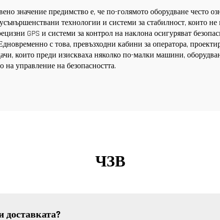
вено значение предимство е, че по-голямото оборудване често о
усъвършенствани технологии и системи за стабилност, които не
цизни GPS и системи за контрол на наклона осигуряват безопасн
Едновременно с това, превъзходни кабини за оператора, проекти
дачи, които преди изискваха няколко по-малки машини, оборудва
о на управление на безопасността.
ЧЗВ
и доставката?