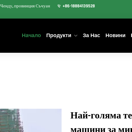
д Ченду, провинция Съчуан
+86-18884139528
Начало
Продукти
За Нас
Новини
Най-голяма те
машини за мин