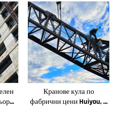
елен
Кранове кула по
ьор
фабрични цени Huiyou, 4
сади и
тона, 5 тона, 6 тона, 8
 за
тона, модели за
 цена
строителни обекти