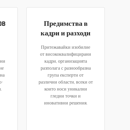
OB
Предимства в
кадри и разходи
Притежавайки изобилие
от висококвалифицирани
ени
кадри, организацията
не
разполага с разнообразна
ена
група експерти от
о-
различни области, всеки от
.
които носи уникални
гледни точки и
иновативни решения.