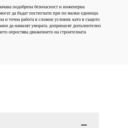
значава подобрена безопасност и инженерна
 могат да бъдат постигнати при по-малки единици.
а и точна работа в сложни условия, като в същото
рани да намалят умората, допринасят допълнително
нето опростява движението на строителната