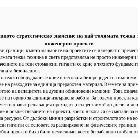
компоненти
вното стратегическо значение на най-голямата тежка 
инженерни проекти
ви граници, където мащабите на проектите се измерват с премест
лямата тежка техника в света представлява не просто инженерни
ачението на тези стоманени гиганти се крие в тяхното фундамен
лната безопасност.
то тежко оборудване се крие в неговата безпрецедентна икономи
е на разходите за единица преработен материал. Вземете за при
лентно на капацитета на дузини обикновени камиони. Това означ
е на гориво за единица извършена работа. За големи проекти к
често правят решаващия преход от „осъществимо“ до „печелившо
ие в осъществяването на проекти, които някога са се смятали за
на ресурси. От дълбоки минни разработки и строителството на к
тези гиганти са основата за разширяване на физическите границ
обни проекти биха били немислими, което би забавило глобално