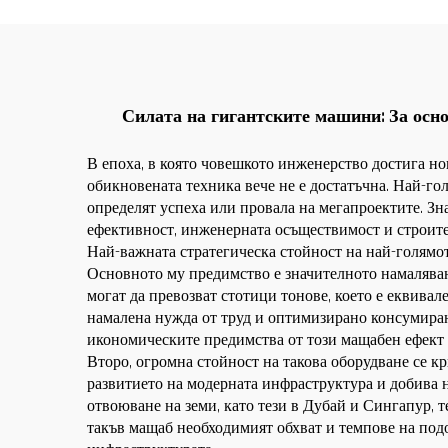
Силата на гигантските машини: За осно
В епоха, в която човешкото инженерство достига но
обикновената техника вече не е достатъчна. Най-го
определят успеха или провала на мегапроектите. Зн
ефективност, инженерната осъществимост и строите
Най-важната стратегическа стойност на най-голямо
Основното му предимство е значителното намаляван
могат да превозват стотици тонове, което е еквива
намалена нужда от труд и оптимизирано консумиран
икономическите предимства от този мащабен ефект 
Второ, огромна стойност на такова оборудване се кр
развитието на модерната инфраструктура и добива 
отвоюване на земи, като тези в Дубай и Сингапур, 
такъв мащаб необходимият обхват и темпове на под