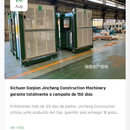
Aug
Sichuan Sanjian Jincheng Construction Machinery
garante totalmente a campaña de 150 días
Enfrontando máis de 120 días de paróns, Jincheng Construction
utilizou unha produción áxil tipo 'guerrilla' para entregar 18 grúas
torre e asegurar máis de 45 novas encomendas. Vexa como
manteu a produción en marcha. Saiba máis.
Ver máis