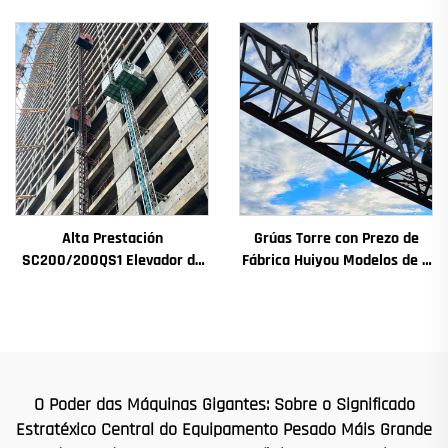
Chinesa con Prezo
4t a 12t Nova Caxa de
Competitivo
Cambios Motor de
Engranaxes Coxinetes
Principais
Alta Prestación
Grúas Torre con Prezo de
SC200/200QS1 Elevador de
Fábrica Huiyou Modelos de 4
Construción para Fachadas
Toneladas 5 Toneladas 6
de Edificios e Construción de
Toneladas 8 Toneladas para
Pozos de Ascensor en Venda
Sitios de Construción
a Baixo Prezo
O Poder das Máquinas Gigantes: Sobre o Significado
Estratéxico Central do Equipamento Pesado Máis Grande