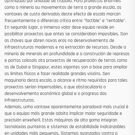
optimizado por unidade de traballo. Para proxectos enormes
como a minería ou movementos de terra a grande escala, as
vantaxes de custo derivadas deste efecto de escala marcan
frecuentemente a diferenza crítica entre "factible" e "rentable".
En segundo lugar, o inmenso valor dese equipo reside en
posibilitar proxectos que antes se consideraban imposibles. Son
as chaves que abren novas eras no desenvolvemento de
infraestruturas modernas e na extracción de recursos. Desde a
minería de minerais en profundidade e a construción de represas
e portos colosais ata proxectos de recuperación de terras como
os de Dubai e Singapur, estes xigantes son a base para ampliar
os límites físicos e facer realidade grandes visións. Sen
maquinaria desta escala, o alcance e ritmo requiridos para tales
proxectos serían impensables, o que obstaculizaría o
desenvolvemento económico global e o progreso das
infraestruturas.
Ademais, unha vantaxe aparentemente paradoxal mais crucial é
que o equipo máis grande adoita implicar maior seguridade e
precisión enxeñeril. Estas máquinas de alta gama integran
tecnoloxías punteiras e sistemas de estabilidade inalcanzables
en unidades máis pequenas. Sistemas avanzados contra o