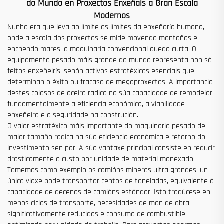
do Mundo en Proxectos Enxeñais a Gran Escala
Modernos
Nunha era que leva ao límite os límites da enxeñaría humana,
onde a escala dos proxectos se mide movendo montañas e
enchendo mares, a maquinaria convencional queda curta. O
equipamento pesado máis grande do mundo representa non só
feitos enxeñeirís, senón activos estratéxicos esenciais que
determinan o éxito ou fracaso de megaproxectos. A importancia
destes colosos de aceiro radica na súa capacidade de remodelar
fundamentalmente a eficiencia económica, a viabilidade
enxeñeira e a seguridade na construción.
O valor estratéxico máis importante do maquinario pesado de
maior tamaño radica na súa eficiencia económica e retorno do
investimento sen par. A súa vantaxe principal consiste en reducir
drasticamente o custo por unidade de material manexado.
Tomemos como exemplo os camións mineros ultra grandes: un
único viaxe pode transportar centos de toneladas, equivalente á
capacidade de decenas de camións estándar. Isto tradúcese en
menos ciclos de transporte, necesidades de man de obra
significativamente reducidas e consumo de combustible