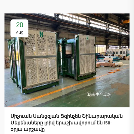
20
Aug
Սիչուան Սանցզյան Ցզինչեն Շինարարական
Մեքենաները լրիվ երաշխավորում են 150-
օրյա արշավը