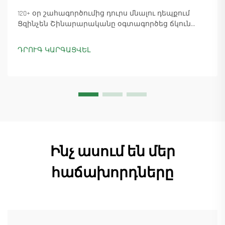
120+ օր շահագործումից դուրս մնալու դեպքում
Ցզինչեն Շինարարականը օգտագործեց ճկուն
«պարտիզանական» արտադրությունը՝
ապահովելով 18 աշտարակային ճանկային
ԴՐՈՒԳ ԿԱՐԳԱՑՎԵԼ
տնտեսուղղիչների մատուցումը և ապահովելով
45+ նոր պատվերներ: Տեսեք, թե ինչպես է
արտադրությունը շարունակվում: Ինչպես ավելի
շատ տեղեկանալ
Ինչ ասում են մեր
հաճախորդները