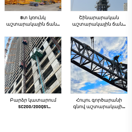
8տ կռունկ
Շինարարական
աշտարակային ճանկ
աշտարակային ճանկ
QTZ80 չինական կռունկ
4տ-ից մինչև 12տ
մրցունակ գնով
բեռնամբարի
հզորությամբ, նոր
ատամնանիվի արկղ,
ատամնանիվի շարժիչ,
աստիճանավոր
ստորին մաս
Բարձր կատարում
Հույու գործարանի
SC200/200QS1
գնով աշտարակային
Շինարարական
ճանկեր 4 տոննա 5
տանիք շենքի
տոննա 6 տոննա 8
ճակատի և վերելակի
տոննա մոդելներ