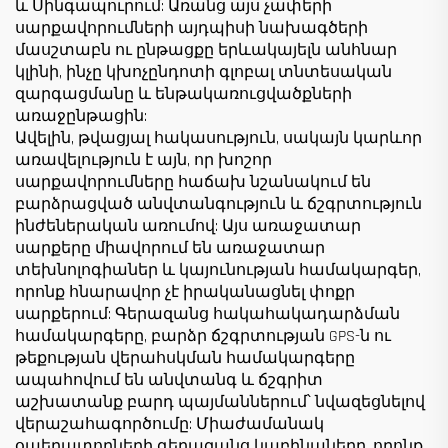
և Սինգապուրում: Առանց այս չափերի
սարքավորումների այդպիսի նախագծերի
մասշտաբն ու ընթացքը երևակայելն անհնար
կլինի, ինչը կխոչընդոտի գլոբալ տնտեսական
զարգացմանը և ենթակառուցվածքների
առաջընթացին:
Ավելին, թվացյալ հակասություն, սակայն կարևոր
առավելություն է այն, որ խոշոր
սարքավորումները հաճախ նշանակում են
բարձրացված անվտանգություն և ճշգրտություն
ինժեներական առումով: Այս առաջատար
սարքերը միավորում են առաջատար
տեխնոլոգիաներ և կայունության համակարգեր,
որոնք հնարավոր չէ իրականացնել փոքր
սարքերում: Գերազանց հակահակադարձման
համակարգերը, բարձր ճշգրտության GPS-ն ու
թեքության վերահսկման համակարգերը
ապահովում են անվտանգ և ճշգրիտ
աշխատանք բարդ պայմաններում՝ նվազեցնելով
վերաշահագործումը: Միաժամանակ
օպերատորների գերազանց կաբինաները, որոնք