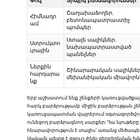
Փուլ
Տիպիկ բեռնավորումներ
Շաղախաձողեր,
Հիմնադր
բետոնապատրաստիչ
ամ
պոմպեր
Ստալե սալիկներ,
Ստրուկտո
նախապատրաստված
ւրային
պանելներ
Ներքին
Շինարարական սալիկներ
հարդարա
մեխանիկական միավորն
նք
Երբ աշխատում ենք շենքերի կառուցվածքա
հարկ բարձրությամբ միջին բարձրության շ
կառուցապատման վայրերում օգտագործվում
ունեցող բարձրացնող սարքեր: Դա նյութերը
հնարավորություն է տալիս՝ առանց մեծապե
Սակայն պետք է զգույշ լինել գերբեռնման 