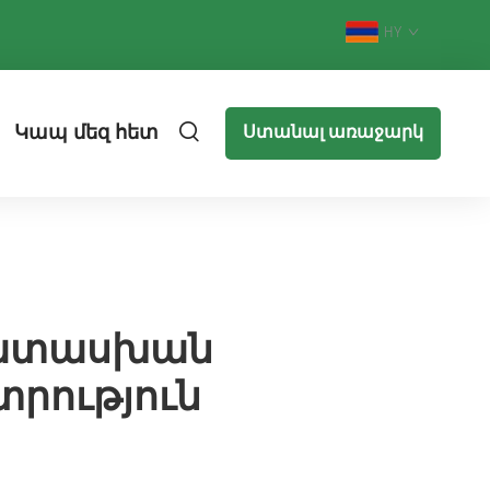
HY
Կապ մեզ հետ
Ստանալ առաջարկ
պատասխան
րություն