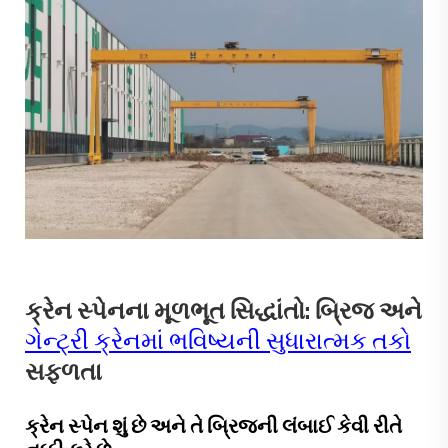
ક્રેન સ્પેનના મૂળભૂત સિદ્ધાંતો: બ્રિજ અને
ગેન્ટ્રી ક્રેનમાં ભવિષ્યની સુધારાત્મક તકો
સફળતા
ક્રેન સ્પેન શું છે અને તે બ્રિજની લંબાઈ કેવી રીતે