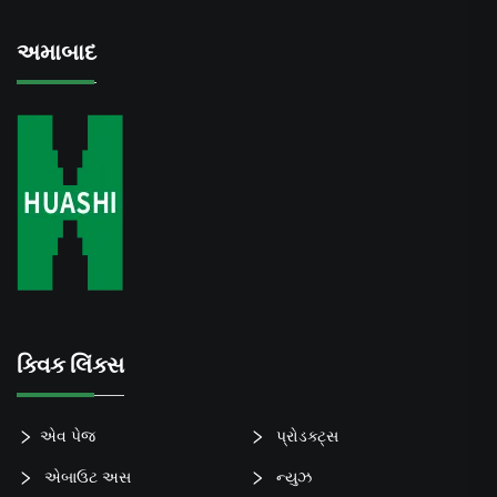
અમાબાદ
ક્વિક લિંક્સ
એવ પેજ
પ્રોડક્ટ્સ
એબાઉટ અસ
ન્યુઝ