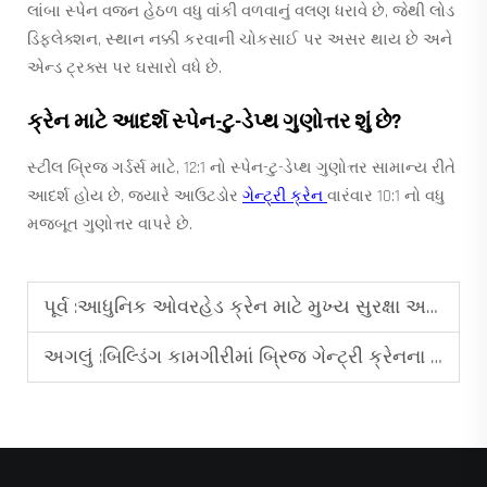
લાંબા સ્પેન વજન હેઠળ વધુ વાંકી વળવાનું વલણ ધરાવે છે, જેથી લોડ
ડિફ્લેક્શન, સ્થાન નક્કી કરવાની ચોકસાઈ પર અસર થાય છે અને
એન્ડ ટ્રક્સ પર ઘસારો વધે છે.
ક્રેન માટે આદર્શ સ્પેન-ટુ-ડેપ્થ ગુણોત્તર શું છે?
સ્ટીલ બ્રિજ ગર્ડર્સ માટે, 12:1 નો સ્પેન-ટુ-ડેપ્થ ગુણોત્તર સામાન્ય રીતે
આદર્શ હોય છે, જ્યારે આઉટડોર
ગેન્ટ્રી ક્રેન
વારંવાર 10:1 નો વધુ
મજબૂત ગુણોત્તર વાપરે છે.
પૂર્વ :
આધુનિક ઓવરહેડ ક્રેન માટે મુખ્ય સુરક્ષા અને નિયંત્રણ લાક્ષણિકતાઓ
અગલું :
બિલ્ડિંગ કામગીરીમાં બ્રિજ ગેન્ટ્રી ક્રેનના શીર્ષ ઉપયોગો