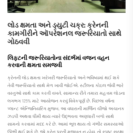
લોડ ક્ષમતા અને ડ્યુટી ચક્ર: ક્રેનની
કામગીરીને ઑપરેશનલ જરૂરિયાતો સાથે
ગોઠવવી
લિફ્ટની જરૂરિયાતોના સંદર્ભમાં વજન વહન
કરવાની ક્ષમતા સમજવી
ક્રેનની લોડ ક્ષમતા ખરેખરી જરૂરિયાતો અને ભવિષ્યમાં થઈ શકે
તેવી જરૂરિયાતો સાથે મેળ ખાવી જોઈએ. સ્ટીલના કોઇલ જેવી ભારે
વસ્તુઓ સાથે કામ કરતી વખતે, સામાન્ય રીતે તમારા મહત્તમ લોડના
લગભગ 125% માટે આયોજન કરવું વિવેકપૂર્ણ છે. પિછલા વર્ષના
પ્લાન્ટ એન્જિનિયરિંગ મુજબ, આ વધારાની માર્જિન ચીજો અચાનક
ઝડપી અથવા ધીમી થાય ત્યારે ઉદ્ભવતા અણધારી બળો સાથે
સામનો કરવામાં મદદ કરે છે. આમાં ભૂલ થાય તો ગંભીર સમસ્યાઓ
ઊભી થઈ શકે છે. જો ક્રેન પૂરતી મજબૂત ન હોય, તો સ્પષ્ટ સુરક્ષા