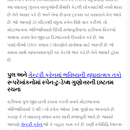
આ વધારાનું ઝૂકાવ વસ્તુઓની સ્થિતિ કેટલી ચોકસાઈથી નક્કી થાય
છે તેને અસર કરે છે અને તેના છેડાના ટ્રક્સ પર ઘસારાને વેગ આપે
છે. જો આપણે 20 મીટરથી વધુના સ્પેન વિશે વાત કરીએ, તો
મોટાભાગના એન્જિનિયર્સ ઊંચી મજબૂતીવાળા સ્ટીલના વિકલ્પો
અથવા ડબલ વેબ જીરડર ડિઝાઇનનો ઉપયોગ કરે છે. આ
પસંદગીઓ CMAA ક્લાસ C ધોરણોને સંતોષવા માટે જરૂરી છે, જે
સમય સાથે સાધનસામગ્રી પર કેટલો ભાર પડે છે તેને આધારે હોય
છે.
પુલ અને
ગેન્ટ્રી ક્રેનમાં ભવિષ્યની સુધારાત્મક તકો
રૂપરેખાંકનોમાં સ્પેન-ટુ-ડેપ્થ ગુણોત્તરની ઇષ્ટતમ
રચના
સ્ટીલના પુલ જીરડરની રચના કરતી વખતે મોટાભાગના
એન્જિનિયર્સ 12 થી 1 નો સ્પેન ઓવર ડેપ્થ ગુણોત્તર અપનાવે છે,
કારણ કે તે વધારાનું વજન વગર સારી મજબૂતી આપે છે. જ્યારે
આપણે
ગેન્ટ્રી ક્રેન
જો કે બહાર કામ કરે છે, ઘણી સ્પેસિફિકેશન્સ