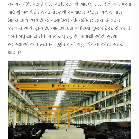
લગભગ 40% ઘટાડો કરો. આ સિસ્ટમને આટલી સારી રીતે કામ કરવા
માટે શું બનાવે છે? તેઓ ધોરણની સ્પલાઇસ પ્લેટ્સ અને તે ખાસ
શિમ્સ સાથે આવે છે જે આગાઉથી એન્જિનિયર દ્વારા ડિઝાઇન
કરવામાં આવી હોય છે. આનાથી OSHA ધોરણો મુજબ ફેરફારો કરતી
વખતે બધું યોગ્ય રીતે ગોઠવાયેલું રહે છે, જેનાથી ઓછી સુરક્ષા
સમસ્યાઓ અને સ્થાપન પૂર્ણ થવાની રાહ જોવાનો ઓછો સમય
થાય છે.