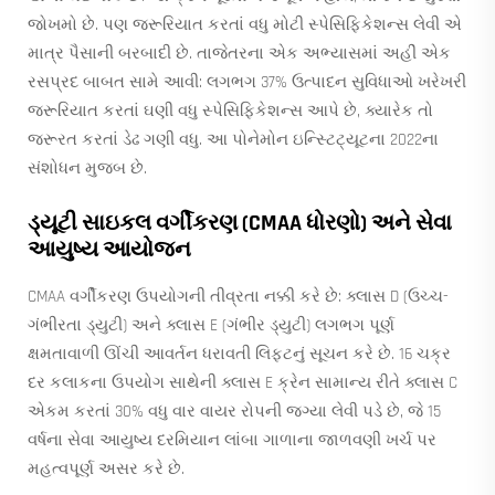
જોખમો છે. પણ જરૂરિયાત કરતાં વધુ મોટી સ્પેસિફિકેશન્સ લેવી એ
માત્ર પૈસાની બરબાદી છે. તાજેતરના એક અભ્યાસમાં અહીં એક
રસપ્રદ બાબત સામે આવી: લગભગ 37% ઉત્પાદન સુવિધાઓ ખરેખરી
જરૂરિયાત કરતાં ઘણી વધુ સ્પેસિફિકેશન્સ આપે છે, ક્યારેક તો
જરૂરત કરતાં ડેઢ ગણી વધુ. આ પોનેમોન ઇન્સ્ટિટ્યૂટના 2022ના
સંશોધન મુજબ છે.
ડ્યૂટી સાઇકલ વર્ગીકરણ (CMAA ધોરણો) અને સેવા
આયુષ્ય આયોજન
CMAA વર્ગીકરણ ઉપયોગની તીવ્રતા નક્કી કરે છે: ક્લાસ D (ઉચ્ચ-
ગંભીરતા ડ્યુટી) અને ક્લાસ E (ગંભીર ડ્યુટી) લગભગ પૂર્ણ
ક્ષમતાવાળી ઊંચી આવર્તન ધરાવતી લિફ્ટનું સૂચન કરે છે. 16 ચક્ર
દર કલાકના ઉપયોગ સાથેની ક્લાસ E ક્રેન સામાન્ય રીતે ક્લાસ C
એકમ કરતાં 30% વધુ વાર વાયર રોપની જગ્યા લેવી પડે છે, જે 15
વર્ષના સેવા આયુષ્ય દરમિયાન લાંબા ગાળાના જાળવણી ખર્ચ પર
મહત્વપૂર્ણ અસર કરે છે.