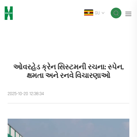
GU
ઓવરહેડ ક્રેન સિસ્ટમની રચના: સ્પેન,
ક્ષમતા અને રનવે વિચારણાઓ
2025-10-20 12:38:34