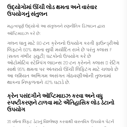
ઉદ્યોગોમાં ઊંચી લોડ ક્ષમતા અને વારંવાર
ઉપયોગનું સંતુલન
મહત્વપૂર્ણ ઉદ્યોગો આ સંતુલનને રણનીતિક ડિઝાઇન દ્વારા
ઑપ્ટિમાઇઝ કરે છે:
ગલન ધાતુ માટે 80-ટન ક્રેનનો ઉપયોગ કરતી ફાઉન્ડ્રીઓ
લિફ્ટને 60% ક્ષમતા સુધી મર્યાદિત રાખે છે પરંતુ ક્લાસ F
(સતત ગંભીર ડ્યુટી) ઘટકોનો ઉપયોગ કરે છે
ઓટોમોટિવ સ્ટેમ્પિંગ લાઇન્સ 20-ટન ક્રેનને ક્લાસ D રેટિંગ
સાથે 95% ક્ષમતા પર અંતરાયે ઊંચી લિફ્ટિંગ માટે ચલાવે છે
આ લક્ષ્યિત અભિગમ અસંગત ગોઠવણીઓની તુલનામાં
થાકના નિષ્ફળતાને 42% ઘટાડે છે.
ક્રેન પસંદગીને ઑપ્ટિમાઇઝ કરવા અને વધુ
સ્પષ્ટીકરણને ટાળવા માટે ઐતિહાસિક લોડ ડેટાનો
ઉપયોગ
35 વર્ષના લિફ્ટ ડેટાનું વિશ્લેષણ કરવાથી વાસ્તવિક ઉપયોગ પેટર્ન