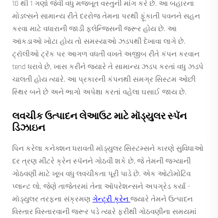
10 થી 1 ગણો જેવી વધુ મજબૂત વસ્તુની માંગ કરે છે. આ બહારના
મોડલ્સને સામાન્ય રીતે દરરોજ તેમના પરથી ફૂંકાતી પવનને સહન
કરવા માટે વધારાની જાડી ફ્લેન્જિસની જરૂર હોય છે. આ
આંકડાઓ ખોટા હોય તો સમસ્યાઓ ઝડપથી દેખાવા લાગે છે.
ટ્રૉલીઓ ટ્રૅક પર આગળ વધતી વખતે અજીબ રીતે કંપન કરવાન
tend ધરાવે છે, ખાસ કરીને જ્યારે તે સામાન્ય ઝડપ કરતાં વધુ ઝડપે
ચાલતી હોય ત્યારે. આ પ્રકારની કંપનથી સમગ્ર સિસ્ટમ ઓછી
સ્થિર બને છે અને ભાગો અપેક્ષા કરતાં વહેલા ઘસાઈ જાય છે.
લવચીક ઉત્પાદન લેઆઉટ માટે મૉડ્યુલર સ્પૅન
ડિઝાઇન
પિન કરેલા કનેક્શન ધરાવતી મૉડ્યુલર સિસ્ટમ્સને કારણે સુવિધાઓ
દર ત્રણ મીટરે ક્રેન સ્પૅનને ગોઠવી શકે છે, જે તેમની જગ્યાની
ગોઠવણી માટે ખૂબ વધુ લવચીકતા પૂરી પાડે છે. એક ઓટોમોટિવ
પ્લાન્ટ લો, જેણે તાજેતરમાં તેના ઑપરેશન્સને અપગ્રેડ કર્યા -
મૉડ્યુલર તરફના સંક્રમણ
ગેન્ટ્રી ક્રેન
જ્યારે તેમને ઉત્પાદન
વિસ્તાર વિસ્તારવાની જરૂર પડે ત્યારે ફરીથી ગોઠવણીના સમયમાં