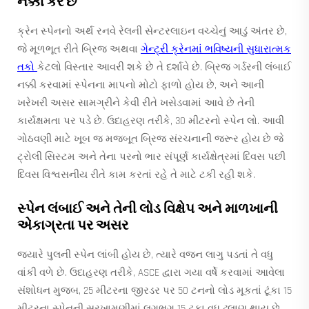
નક્કી કરે છે
ક્રેન સ્પેનનો અર્થ રનવે રેલની સેન્ટરલાઇન વચ્ચેનું આડું અંતર છે,
જે મૂળભૂત રીતે બ્રિજ અથવા
ગેન્ટ્રી ક્રેનમાં ભવિષ્યની સુધારાત્મક
તકો
કેટલો વિસ્તાર આવરી શકે છે તે દર્શાવે છે. બ્રિજ ગર્ડરની લંબાઈ
નક્કી કરવામાં સ્પેનના માપનો મોટો ફાળો હોય છે, અને આની
ખરેખરી અસર સામગ્રીને કેવી રીતે ખસેડવામાં આવે છે તેની
કાર્યક્ષમતા પર પડે છે. ઉદાહરણ તરીકે, 30 મીટરનો સ્પેન લો. આવી
ગોઠવણી માટે ખૂબ જ મજબૂત બ્રિજ સંરચનાની જરૂર હોય છે જે
ટ્રોલી સિસ્ટમ અને તેના પરનો ભાર સંપૂર્ણ કાર્યક્ષેત્રમાં દિવસ પછી
દિવસ વિશ્વસનીય રીતે કામ કરતાં રહે તે માટે ટકી રહી શકે.
સ્પેન લંબાઈ અને તેની લોડ વિક્ષેપ અને માળખાની
એકાગ્રતા પર અસર
જ્યારે પુલની સ્પેન લાંબી હોય છે, ત્યારે વજન લાગુ પડતાં તે વધુ
વાંકી વળે છે. ઉદાહરણ તરીકે, ASCE દ્વારા ગયા વર્ષે કરવામાં આવેલા
સંશોધન મુજબ, 25 મીટરના જીરડર પર 50 ટનનો લોડ મૂકતાં ટૂંકા 15
મીટરના સ્પેનની સરખામણીમાં લગભગ 15 ટકા વધુ ઢલાણ થાય છે.