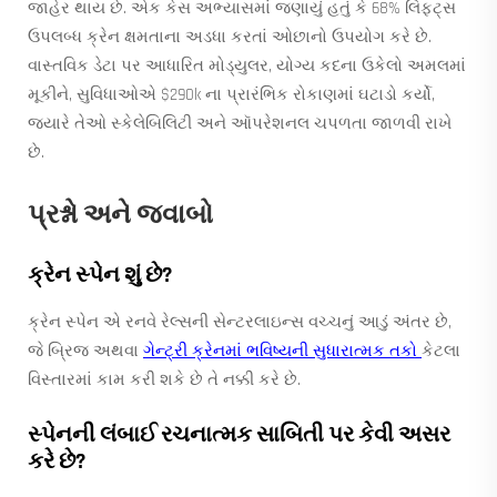
જાહેર થાય છે. એક કેસ અભ્યાસમાં જણાયું હતું કે 68% લિફ્ટ્સ
ઉપલબ્ધ ક્રેન ક્ષમતાના અડધા કરતાં ઓછાનો ઉપયોગ કરે છે.
વાસ્તવિક ડેટા પર આધારિત મોડ્યુલર, યોગ્ય કદના ઉકેલો અમલમાં
મૂકીને, સુવિધાઓએ $290k ના પ્રારંભિક રોકાણમાં ઘટાડો કર્યો,
જ્યારે તેઓ સ્કેલેબિલિટી અને ઑપરેશનલ ચપળતા જાળવી રાખે
છે.
પ્રશ્નો અને જવાબો
ક્રેન સ્પેન શું છે?
ક્રેન સ્પેન એ રનવે રેલ્સની સેન્ટરલાઇન્સ વચ્ચનું આડું અંતર છે,
જે બ્રિજ અથવા
ગેન્ટ્રી ક્રેનમાં ભવિષ્યની સુધારાત્મક તકો
કેટલા
વિસ્તારમાં કામ કરી શકે છે તે નક્કી કરે છે.
સ્પેનની લંબાઈ રચનાત્મક સાબિતી પર કેવી અસર
કરે છે?