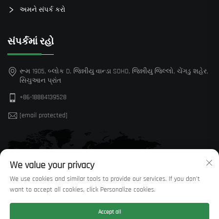
અમને સંપર્ક કરો
સંપર્કમાં રહો
રૂમ 1905, બ્લોક D, જિન્નીયુ વાન્ડા SOHO, જિન્નીયુ જિલ્લો, ચેંગડુ શહેર,
સિચુઆન પ્રાંત
+86-18884139528
[email protected]
We value your privacy
We use cookies and similar tools to provide our services. If you don't
want to accept all cookies, click Personalize cookies.
Accept all