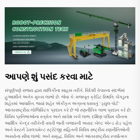
આપણે શું પસંદ કરવા માટે
સંપૂર્ણપણે રાજ્ય દ્વારા માલિકીના સાહસ તરીકે, વિદેશી વેપારના સંદર્ભમાં
હુઆશીને અનેક મુખ્ય લાભો છે, જેવા કે: મજબૂત ક્રેડિટ સ્થિતિ; ચેંગડુના
શહેરમાં આધારિત, જ્યાં શહેર એકીકૃત અગ્રતા ધરાવતું "ડ્યુલ-પોર્ટ"
આંતરરાષ્ટ્રીય લોજિસ્ટિક પ્રદાન કરે છે જે રણનીતિક લાભ પ્રદાન કરે છે;
વિવિધ પ્રતિભાઓના સ્ત્રોત અને સાપેક્ષ ખર્ચ લાભ; દક્ષિણ-પશ્ચિમ ચીનના
આર્થિક કેન્દ્ર તરીકેની વધતી જતી બજારની અસર; બેલ્ટ એન્ડ રોડ પહેલ
અને વેસ્ટર્ન ડેવલપમેન્ટ સ્ટ્રેટેજી સહિતની વિવિધ રાષ્ટ્રીય રણનીતિઓની
અસરોના સીધા લાભો; અને સમૃદ્ધ, વિવિધ અને આંતરરાષ્ટ્રીય સ્પર્ધાત્મક