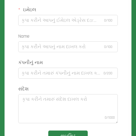
ઇમેઇલ
0/100
Name
0/100
કંપનીનું નામ
0/200
સંદેશ
0/1000