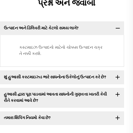
પ્રશ્નો અને જવાબો
ઉત્પાદન અને ડિલિવરી માટે કેટલો સમય લાગે?
કસ્ટમાઇઝ ઉત્પાદનો માટેનો ચોક્કસ ઉત્પાદન ચક્ર
તે નક્કી કરશે.
શું હુઆસી કસ્ટમાઇઝ્ડ ભારે સાધનોના ઉકેલોનું ઉત્પાદન કરે છે?
હુઆસી દ્વારા પૂરા પાડવામાં આવતા સાધનોની ગુણવત્તા ખાતરી કેવી
રીતે કરવામાં આવે છે?
તમારા શિપિંગ નિયમો કેવા છે?