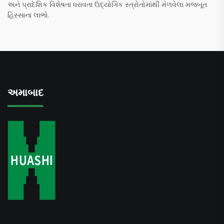
અને પ્રાદેશિક વિશેષતા ધરાવતા ઉદ્યોગિક સ્ત્રોતોમાંથી મેળવેલા મજબૂત
હિસ્સાના લાભો.
અમાબાદ