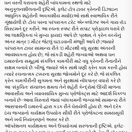
ઘન વસ્તી ધરાવતા શહેરી બાંધકામના સ્થળો માટે
અનુકૂલનશીલતાની દૃષ્ટિએ, ફ્લેટ-ટોપ ટાવર ક્રેનની ડિઝાઇન
આધુનિક શહેરોની અવકાશીય મર્યાદાઓ સાથે સ્વાભાવિક રીતે
ગૂંથાયેલી છે. ટોચ પરના પરંપરાગત ટરેટ એન્ક્લોઝર અને ગાય-રૉડ
સિસ્ટમને દૂર કરીને, આ રચના સ્પષ્ટ રીતે સપાટ પ્રોફાઇલ ધરાવે છે.
આ લાક્ષણિકતા બે મુખ્ય ફાયદા આપે છે: પ્રથમ, તે ક્રેન વચ્ચેનું
અંતર માત્ર 3 મીટર જેટલું ઘટાડવાની મંજૂરી આપે છે (જ્યારે
પરંપરાગત ટાવર સામાન્ય રીતે 10 મીટરથી વધુ સુરક્ષા અંતરની
આવશ્યકતા હોય છે), જે સાંકડી શહેરી જગ્યાઓ અથવા ઘન
ઇમારતોના સમૂહમાં સંકલિત કામગીરી માટે વધુ ક્રેનની તૈનાતીને
સક્ષમ બનાવે છે. બીજું, જ્યારે એક સાથે ઘણી ક્રેન કામ કરતી હોય
ત્યારે રચનાત્મક ટક્કરના સુરક્ષા જોખમોને દૂર કરે છે, જે સંકલિત
ક્રેન કામગીરીની સુગમતા અને સુરક્ષામાં નોંધપાત્ર વધારો કરે છે.
આ 'સંકુચિત' સંચાલન ક્ષમતા તેને શહેરી કેન્દ્રોમાં ઊંચી માળના
આવાસીય અને વ્યાવસાયિક મુખ્ય પ્રોજેક્ટ્સ માટે આદર્શ વિકલ્પ
બનાવે છે—આવા વિસ્તારો જ્યાં બાંધકામની જગ્યાઓ સામાન્ય રીતે
આસપાસની ઇમારતો દ્વારા કડક રીતે ઘેરાયેલી હોય છે, અને દરેક
ઇંચ જગ્યાનો કાર્યક્ષમ ઉપયોગ સીધી રીતે પ્રોજેક્ટના સમયસૂચી
અને ખર્ચ નિયંત્રણને અસર કરે છે.
ઑપરેશનલ કાર્યક્ષમતા અને ઉપયોગમાં સરળતાની દૃષ્ટિએ, ફ્લેટ-