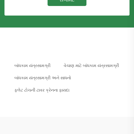
સબમિટ
બાંધકામ યંત્રસામગ્રી
વેચાણ માટે બાંધકામ યંત્રસામગ્રી
બાંધકામ યંત્રસામગ્રી અને સાધનો
ફ્લેટ ટોચની ટાવર ક્રેનના ફાયદા