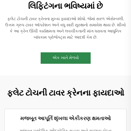
લિફ્ટિંગના ભવિષ્યમાં છે
ફ્લેટ ટોચની ટાવર ક્રેનના મુખ્ય ફાયદાઓ શોધો, જેમાં સરળ એસેમ્બલી,
ઉત્તમ ગ્રુપ ટાવર ઑપરેશન અને વધુ સારી સુરક્ષાનો સમાવેશ થાય છે. શીખો
કે આ ક્રેન ઊંચી કાર્યક્ષમતા અને લવચીકતાની માંગ ધરાવતા આધુનિક
બાંધકામ પ્રોજેક્ટ્સ માટે આદર્શ કેમ છે.
એક ખાતે મેળવો
ફ્લેટ ટોચની ટાવર ક્રેનના ફાયદાઓ
મજબૂત આપૂર્તિ શૃંખલા એકીકરણ ક્ષમતાઓ