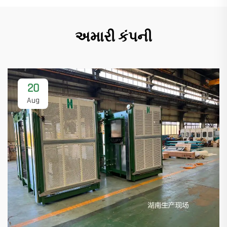
અમારી કંપની
20
Aug