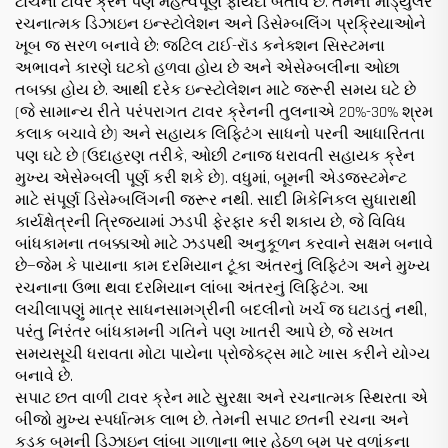
ટોચના ટાવર ક્રેન પણ મહત્વપૂર્ણ ફાયદા બતાવે છે. તેમની મૉડ્યુલર
રચનાત્મક ડિઝાઇન ઇન્સ્ટોલેશન અને ડિસેમ્બલિંગ પ્રક્રિયાઓને
ખૂબ જ સરળ બનાવે છે: જટિલ ટાઈ-રૉડ કનેક્શન સિસ્ટમના
અભાવને કારણે ઘટકો હળવા હોય છે અને એસેમ્બલીના ઓછા
તબક્કા હોય છે. આથી દરેક ઇન્સ્ટોલેશન માટે જરૂરી સમય ઘટે છે
(જે સામાન્ય રીતે પરંપરાગત ટાવર ક્રેનની તુલનાએ 20%-30% શ્રમ
કલાક બચાવે છે) અને સહાયક લિફ્ટિંગ સાધનો પરની આધારિતતા
પણ ઘટે છે (ઉદાહરણ તરીકે, ઓછી ટનાજ ધરાવતી સહાયક ક્રેન
મુખ્ય એસેમ્બલી પૂર્ણ કરી શકે છે). વધુમાં, બૂમની એડજસ્ટમેન્ટ
માટે સંપૂર્ણ ડિસેમ્બલિંગની જરૂર નથી. સાદી મિકેનિકલ સુધારાથી
કાર્યક્ષેત્રની ત્રિજ્યામાં ઝડપી ફેરફાર કરી શકાય છે, જે વિવિધ
બાંધકામના તબક્કાઓ માટે ઝડપથી અનુકૂળન કરવાને સક્ષમ બનાવે
છે—જેમ કે પાયાના કામ દરમિયાન ટૂંકા અંતરનું લિફ્ટિંગ અને મુખ્ય
રચનાના ઉભા થવા દરમિયાન લાંબા અંતરનું લિફ્ટિંગ. આ
લચીલાપણું માત્ર સાધનસામગ્રીની બદલીનો ખર્ચ જ ઘટાડતું નથી,
પરંતુ નિરંતર બાંધકામની ગતિને પણ ખાતરી આપે છે, જે સખત
સમયસૂચી ધરાવતા મોટા પાયેના પ્રોજેક્ટ્સ માટે ખાસ કરીને યોગ્ય
બનાવે છે.
સપાટ છત વાળી ટાવર ક્રેન માટે સુરક્ષા અને રચનાત્મક સ્થિરતા એ
બીજો મુખ્ય સ્પર્ધાત્મક લાભ છે. તેમની સપાટ છતની રચના અને
કડક બૂમની ડિઝાઇન લાંબા ગાળાના ભાર હેઠળ બૂમ પર વળાંકના