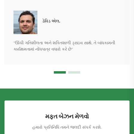
ડેવિડ એલ.
“ઊંચી ગતિશીલતા અને શક્તિશાળી ડ્રાઇવ સાથે, તે બાંધકામની
કાર્યક્ષમતામાં નોંધપાત્ર વધારો કરે છે”
મફત બેઝન મેળવો
હમારો પ્રતિનિધિ તમને જલદી સંપર્ક કરશે.