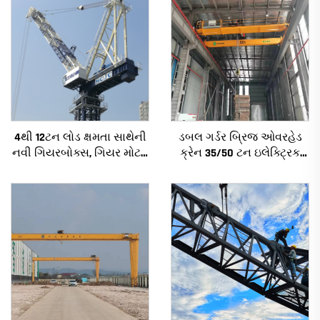
4થી 12ટન લોડ ક્ષમતા સાથેની
ડબલ ગર્ડર બ્રિજ ઓવરહેડ
નવી ગિયરબોક્સ, ગિયર મોટર,
ક્રેન 35/50 ટન ઇલેક્ટ્રિક
બેરિંગ કોર સાથેની નિર્માણ
ક્રેન ક્રેન 8/10/20/30/35
ટાવર ક્રેન
સ્પેન ઔદ્યોગિક મશીનરી
અને સાધનો વેચાણ માટે