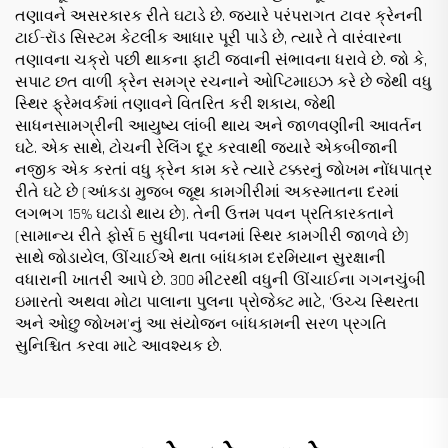
તણાવને અસરકારક રીતે ઘટાડે છે. જ્યારે પરંપરાગત ટાવર ક્રેનની
ટાઈ-રૉડ સિસ્ટમ કેટલીક આધાર પૂરી પાડે છે, ત્યારે તે વારંવારના
તણાવના ચક્રો પછી થાકના ફાટી જવાની સંભાવના ધરાવે છે. જો કે,
સપાટ છત વાળી ક્રેન સમગ્ર રચનાને ઓપ્ટિમાઇઝ કરે છે જેથી વધુ
સ્થિર ફ્રેમવર્કમાં તણાવને વિતરિત કરી શકાય, જેથી
સાધનસામગ્રીની આયુષ્ય લાંબી થાય અને જાળવણીની આવર્તન
ઘટે. એક સાથે, ટોચની રેલિંગ દૂર કરવાથી જ્યારે એકબીજાની
નજીક એક કરતાં વધુ ક્રેન કામ કરે ત્યારે ટક્કરનું જોખમ નોંધપાત્ર
રીતે ઘટે છે (આંકડા મુજબ જૂથ કામગીરીમાં અકસ્માતના દરમાં
લગભગ 15% ઘટાડો થાય છે). તેની ઉત્તમ પવન પ્રતિકારકતાને
(સામાન્ય રીતે ફોર્સ 6 સુધીના પવનમાં સ્થિર કામગીરી જાળવે છે)
સાથે જોડાયેલ, ઊંચાઈએ થતા બાંધકામ દરમિયાન સુરક્ષાની
વધારાની ખાતરી આપે છે. 300 મીટરથી વધુની ઊંચાઈના ગગનચુંબી
ઇમારતો અથવા મોટા પાલાના પુલના પ્રોજેક્ટ માટે, 'ઉચ્ચ સ્થિરતા
અને ઓછુ જોખમ'નું આ સંયોજન બાંધકામની સરળ પ્રગતિ
સુનિશ્ચિત કરવા માટે આવશ્યક છે.