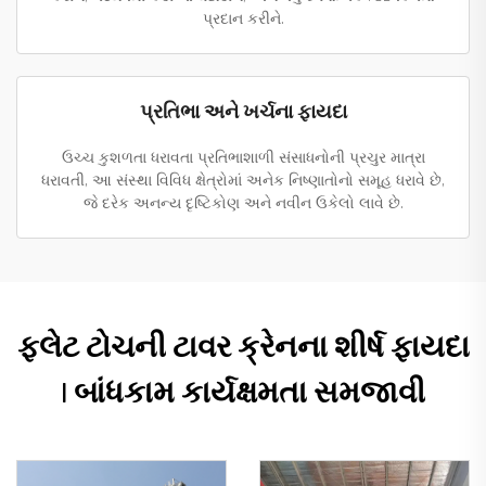
પ્રદાન કરીને.
પ્રતિભા અને ખર્ચના ફાયદા
ઉચ્ચ કુશળતા ધરાવતા પ્રતિભાશાળી સંસાધનોની પ્રચુર માત્રા
ધરાવતી, આ સંસ્થા વિવિધ ક્ષેત્રોમાં અનેક નિષ્ણાતોનો સમૂહ ધરાવે છે,
જે દરેક અનન્ય દૃષ્ટિકોણ અને નવીન ઉકેલો લાવે છે.
ફ્લેટ ટોચની ટાવર ક્રેનના શીર્ષ ફાયદા
| બાંધકામ કાર્યક્ષમતા સમજાવી