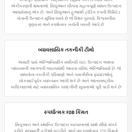
મજબૂત પ્રાદેશિક ઔદ્યોગિક સહાય અને સપ્લાય ચેઇન
એકીકરણની ક્ષમતાઓ. સિચુઆન ચીનના મહત્વપૂર્ણ સાધન ઉત્પાદન
આધારોમાંનું એક છે, અને સિચુઆન હુઆશી ટ્રેડિંગ કંપની લિમિટેડ
પોતાની ઉત્પાદન સુવિધા ધરાવે છે જે સ્થિર પુરવઠો, વિશ્વસનીય
ગુણવત્તા અને સ્પર્ધાત્મક ખર્ચની ખાતરી આપે છે
વ્યાવસાયિક તકનીકી ટીમો
અમારી પાસે એન્જિનિયરિંગ મશીનરી R&D, ઉત્પાદન અથવા
બાંધકામની આગળની લાઇનમાંથી આવતા વરિષ્ઠ એન્જિનિયર્સ છે, જે
સાધનોના તકનીકી પરિમાણો અને કામગીરીના ફાયદાઓનું
ચોકસાઈપૂર્વક વ્યાખ્યાન આપી શકે છે અને આંતરરાષ્ટ્રીય
ખરીદનારાઓ માટે વ્યાવસાયિક પસંદગીની સૂચનાઓ પૂરી પાડી શકે છે
સ્પર્ધાત્મક FOB કિંમત
સિચુઆન અને સ્થાનિક ઉત્પાદન કારખાનાઓ સાથે સીધો સંપર્ક
કરીને, મધ્યવર્તી કડીઓ ઘટાડીને, અને વધુ સ્પર્ધાત્મક FOB કિંમતો