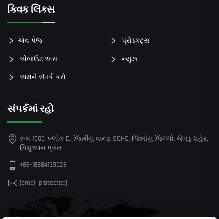
ક્વિક લિંક્સ
એવ પેજ
પ્રોડક્ટ્સ
એબાઉટ અસ
ન્યુઝ
અમને સંપર્ક કરો
સંપર્કમાં રહો
રૂમ 1905, બ્લોક D, જિન્નીયુ વાન્ડા SOHO, જિન્નીયુ જિલ્લો, ચેંગડુ શહેર,
સિચુઆન પ્રાંત
+86-18884139528
[email protected]