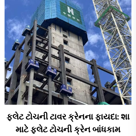
ફ્લેટ ટોચની ટાવર ક્રેનના ફાયદા: શા
માટે ફ્લેટ ટોચની ક્રેન બાંધકામ