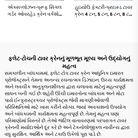
એક્સપ્લોઝન-પ્રૂફ સિંગલ
હુઇયોઉ ફેક્ટરી-પ્રાઇસ્ડ ટાવર
ગર્ડર ઓવરહેડ ક્રેન વર્કશોપ
ક્રેન 4 ટન, 5 ટન, 6 ટન, 8 ટન
ક્રેન 2/3.2/8/10/16t
મોડેલ્સ નિર્માણ સાઇટ્સ માટે
ટ્રાવેલિંગ બ્રિજ ક્રેન મિની
પુએન્ટે ગ્રુઆ કિંમત
ફ્લેટ-ટોચની ટાવર ક્રેનનું મૂળભૂત મૂલ્ય અને ઉદ્યોગનું
મહત્વ
સમકાલીન બાંધકામમાં, ફ્લેટ-ટોપ ટાવર ક્રેન આધુનિક ઇમારત
પ્રોજેક્ટ્સને તેમના અનન્ય રચનાત્મક ડિઝાઇન, ઉચ્ચ કાર્યક્ષમતા
અને લવચીક અનુકૂલનશીલતા દ્વારા ચલાવવા માટેનું મહત્વપૂર્ણ
સાધન બની ગઈ છે. શહેરી ઊંચી ઇમારતોના બાંધકામ અને મોટા
પાયે ઈન્ફ્રાસ્ટ્રક્ચર પ્રોજેક્ટ્સ જેવી માગણીઓવાળી
પરિસ્થિતિઓ માટે ખાસ કરીને યોગ્ય, જ્યાં અવકાશનો ઉપયોગ
અને બાંધકામની કાર્યક્ષમતા મહત્વપૂર્ણ છે, તેમનું મહત્વ ઘણા
પરિમાણોમાં વિસ્તરે છે. તેઓ જટિલ વાતાવરણમાં પરંપરાગત ટાવર
ક્રેનની મર્યાદાઓને દૂર કરે છે અને ટેકનોલોજીકલ નાવીન્ય દ્વારા
વધુ સુરક્ષિત, આર્થિક અને ટકાઉ ઉકેલો પૂરા પાડે છે.