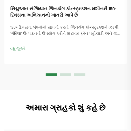
સિચુઆન સંજિયાન જિનચેંગ કોન્સ્ટ્રક્શન મશીનરી 150-
દિવસના અભિયાનની ખાતરી આપે છે
120+ દિવસના બંધનોનો સામનો કરતાં, જિનચેંગ કોન્સ્ટ્રક્શને ઝડપી
'ગેરિલા' ઉત્પાદનનો ઉપયોગ કરીને 18 ટાવર ક્રેન પહોંચાડી અને 45+
નવા ઓર્ડર સુનિશ્ચિત કર્યા. કેવી રીતે ઉત્પાદન ચાલુ રાખ્યું તે જુઓ.
વધુ માહિતી મેળવો.
વધુ જુઓ
અમારા ગ્રાહકો શું કહે છે