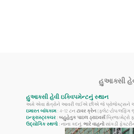
સાથેની નિર્માણ ટાવર ક્રેન
ટ્રાવ
પુ
હુઆક્સી હેવ
હુઆક્સી હેવી ઇક્વિપમેન્ટનું સ્થાન
અમે એવા ક્ષેત્રોને આવરી લઈએ છીએ જે પ્રોજેક્ટ્સને
ઇમારત બાંધકામ
: 4–12 ટન
ટાવર ક્રેન
(ફ્લેટ-ટોપ/લફિંગ
ઇન્ફ્રાસ્ટ્રક્ચર
:
બહુહેતુક પાઇલ ડ્રાઇવર્સ
બ્રિજ/મેટ્રો 
ઉદ્યોગિક સ્થળો
: નાના કદનું,
ભારે વાહનો
સાંકડી ફેક્ટર