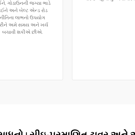
ને, ગોડાઉનની જગ્યા ભાડે
ઈને અને બેલ્ટ એન્ડ રોડ
નીતિના લાભનો ઉપયોગ
રીને અમે સમય અને ખર્ચ
બચાવી શકીએ છીએ.