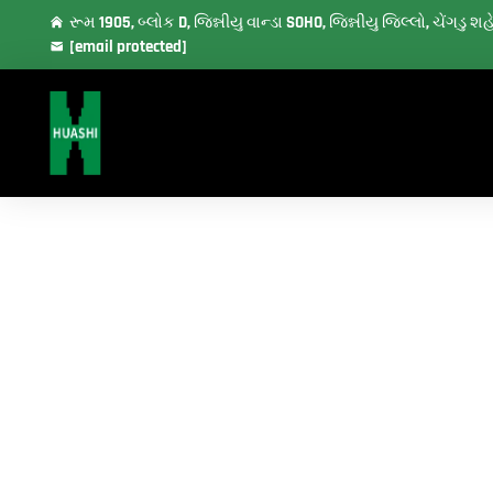
રૂમ 1905, બ્લોક D, જિન્નીયુ વાન્ડા SOHO, જિન્નીયુ જિલ્લો, ચેંગડુ 
[email protected]