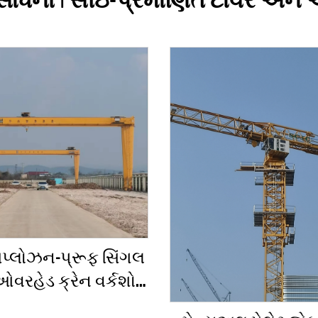
 સાધનો | સીઇ-પ્રમાણિત ટાવર અને 
પ્લોઝન-પ્રૂફ સિંગલ
 ઓવરહેડ ક્રેન વર્કશોપ
રેન 2/3.2/8/10/16t