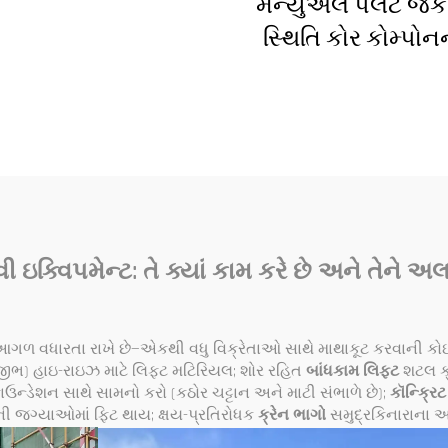
મેન્યુઅલ પેલેટ જે
ેલિંગ બ્રિજ ક્રેન મિની
સ્થિતિ કોર કોમ્પોનન
એન્ટે ગ્રુઆ કિંમત
મોટર ગિયરબોક્સ 
બેરિંગ પંપ એન્જિન ર
લોડિંગ
ી ઇક્વિપમેન્ટ: તે ક્યાં કામ કરે છે અને તેને અલ
 આગળ વધારતા રાખે છે—એકથી વધુ વિક્રેતાઓ સાથે માથાકૂટ કરવાની ક
 જીભ) હાઇ-રાઇઝ માટે લિફ્ટ મટિરિયલ; શોર રહિત
બાંધકામ લિફ્ટ
શટલ ક્
ફાઉન્ડેશન સાથે સામનો કરો (કઠોર ચટ્ટાન અને માટી સંભાળે છે);
કૉન્ક્રિટ
ીની જગ્યાઓમાં ફિટ થાય; ક્ષય-પ્રતિરોધક
ક્રેન ભાગો
સમુદ્રકિનારાના અથ