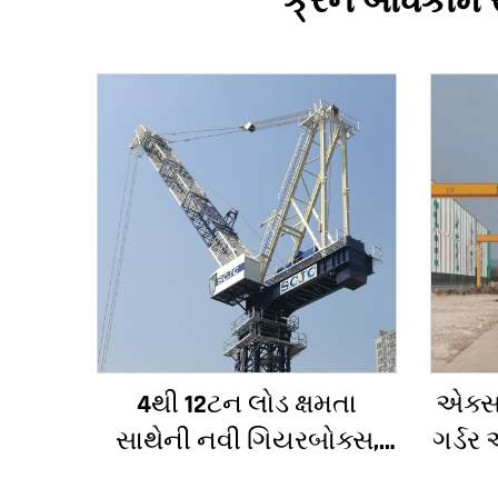
ક્રેન બાંધકામ
4થી 12ટન લોડ ક્ષમતા
એક્સ
સાથેની નવી ગિયરબોક્સ,
ગર્ડર
ગિયર મોટર, બેરિંગ કોર
ક્