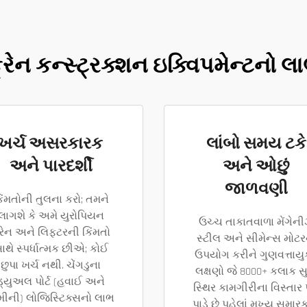
્રેન કન્સ્ટ્રક્શન ઇક્વિપમેન્ટનો લ
ખર્ચ અસરકારક
લાંબો સમય ટકે
અને પારદર્શી
અને ઓછું
જાળવણી
િંમતોની તુલના કરો; તમને
લાગશે કે અમે યુરોપિયન
ઉચ્ચ તાકાતવાળા મેંગેન
્રેન અને લિફ્ટરની કિંમતો
સ્ટીલ અને સીમેન્સ મોટર
ાથે સ્પર્ધાત્મક છીએ; કોઈ
ઉપયોગ કરીને ગુણવત્તાયુ
છુપા ખર્ચ નથી. ચેંગડુના
લક્ષણો જે 8000+ કલાક સ
ડ્યુઅલ પોર્ટ (હવાઈ અને
સ્થિર કામગીરીના વિસ્તાર પ
ીની) લોજિસ્ટિક્સનો લાભ
પાડે છે પહેલાં મુખ્ય સમાર