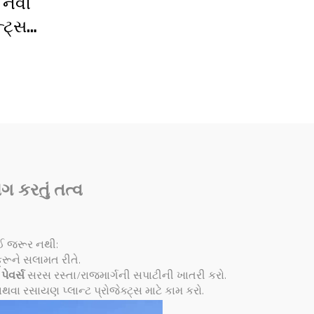
ક નવી
સાઇટ્સ માટે
્ટ્સ
ગિયર
ેટેડ
ગ કરતું તત્વ
ોઈ જરૂર નથી:
રૂને સલામત રીતે.
 પેવર્સ
સરસ રસ્તા/રાજમાર્ગની સપાટીની ખાતરી કરો.
વા રસાયણ પ્લાન્ટ પ્રોજેક્ટ્સ માટે કામ કરો.