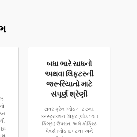
ાભ
બધા ભારે સાધનો
અથવા લિફ્ટરની
જરૂરિયાતો માટે
સંપૂર્ણ શ્રેણી
ીઝ
નો
ટાવર ક્રેન (લોડ 4-12 ટન),
ક્ત
કન્સ્ટ્રક્શન લિફ્ટ (લોડ 1250
ુધી
કિગ્રા) ઉપરાંત, અમે કોંક્રિટ
ૂરા
પેવર્સ (લોડ 10+ ટન) અને
કામ.