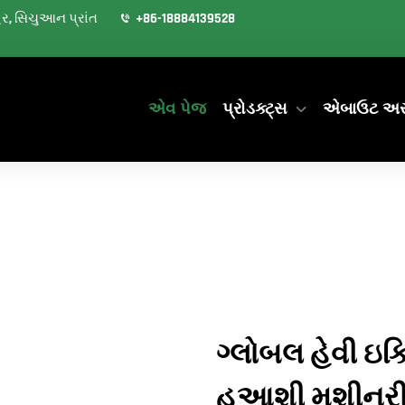
શહેર, સિચુઆન પ્રાંત
+86-18884139528
એવ પેજ
પ્રોડક્ટ્સ
એબાઉટ અ
ગ્લોબલ હેવી ઇક્
હુઆશી મશીનરી 