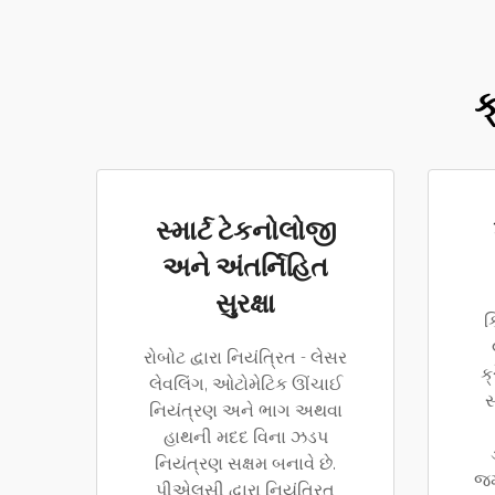
ક
સ્માર્ટ ટેકનોલોજી
અને અંતર્નિહિત
સુરક્ષા
ક
રોબોટ દ્વારા નિયંત્રિત - લેસર
ક
લેવલિંગ, ઓટોમેટિક ઊંચાઈ
સ
નિયંત્રણ અને ભાગ અથવા
હાથની મદદ વિના ઝડપ
નિયંત્રણ સક્ષમ બનાવે છે.
જમ
પીએલસી દ્વારા નિયંત્રિત