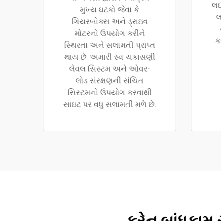
લઈ
મુખ્ય ઘટકો જેવા કે
લ
ગિયરબોક્સ અને ડ્રાઇવ
મોટરનો ઉપયોગ કરીને
ક
સ્થિરતા અને સલામતી પ્રાપ્ત
થાય છે. અમારી સ્વ-ચકાસણી
લેવલ સિસ્ટમ અને ઓવર-
લોડ સંરક્ષણની સંચિત
સિસ્ટમનો ઉપયોગ કરવાથી
સાઇટ પર વધુ સલામતી મળે છે.