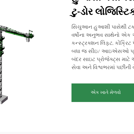
ટુ-ડોર લોજિસ્ટિ
સિચુઆન હુઆશી પાસેથી ટકા
વર્ષોના અનુભવ સાથેનો એક એ
કન્સ્ટ્રક્શન લિફ્ટ, કોંક્રિ
બધા જ સીઇ/ આઇએસઓ પ્રમ
બંદર સાઇટ પ્રોજેક્ટ્સ માટ
સેવા અને વિશ્વભરમાં પછી
એક ખાતે મેળવો