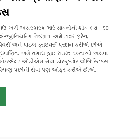
ક્સ
ઉ, ખર્ચ અસરકારક ભારે સાધનોની શોધ કરો – 50+
ન્જીનિયરિંગ નિષ્ણાત. અમે ટાવર ક્રેન,
ટ પેવર્સ અને પાઇલ ડ્રાઇવર્સ પ્રદાન કરીએ છીએ –
ાણિત. અમે તમારા હાઇ-રાઇઝ, રસ્તાઓ અથવા
ે ઓઇએમ/ ઓડીએમ સેવા, ડોર-ટુ-ડોર લોજિસ્ટિક્સ
ની વેચાણ પછીની સેવા પણ ઓફર કરીએ છીએ.