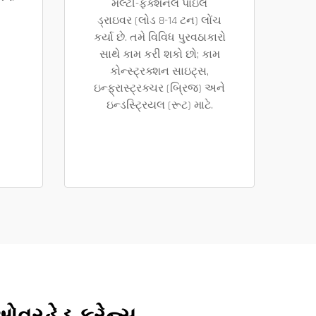
મલ્ટી-ફંક્શનલ પાઇલ
ડ્રાઇવર (લોડ 8-14 ટન) લોંચ
કર્યા છે. તમે વિવિધ પુરવઠાકારો
સાથે કામ કરી શકો છો; કામ
કોન્સ્ટ્રક્શન સાઇટ્સ,
ઇન્ફ્રાસ્ટ્રક્ચર (બ્રિજ) અને
ઇન્ડસ્ટ્રિયલ (રૂટ) માટે.