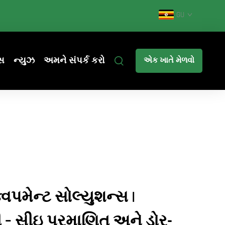
GU
સ
ન્યુઝ
અમને સંપર્ક કરો
એક ખાતે મેળવો
વિપમેન્ટ સોલ્યુશન્સ |
– સીઇ પ્રમાણિત અને ડોર-