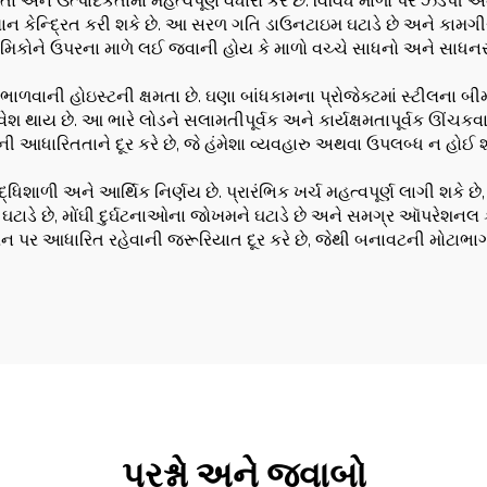
ષમતા અને ઉત્પાદકતામાં મહત્વપૂર્ણ વધારો કરે છે. વિવિધ માળો પર ઝડપી
ન કેન્દ્રિત કરી શકે છે. આ સરળ ગતિ ડાઉનટાઇમ ઘટાડે છે અને કામગીરી
 શ્રમિકોને ઉપરના માળે લઈ જવાની હોય કે માળો વચ્ચે સાધનો અને સા
ળવાની હોઇસ્ટની ક્ષમતા છે. ઘણા બાંધકામના પ્રોજેક્ટમાં સ્ટીલના બીમ, 
થાય છે. આ ભારે લોડને સલામતીપૂર્વક અને કાર્યક્ષમતાપૂર્વક ઊંચકવા મ
ી આધારિતતાને દૂર કરે છે, જે હંમેશા વ્યવહારુ અથવા ઉપલબ્ધ ન હોઈ શ
િશાળી અને આર્થિક નિર્ણય છે. પ્રારંભિક ખર્ચ મહત્વપૂર્ણ લાગી શકે છે, 
ટાડે છે, મોંઘી દુર્ઘટનાઓના જોખમને ઘટાડે છે અને સમગ્ર ઑપરેશનલ કાર
રેન પર આધારિત રહેવાની જરૂરિયાત દૂર કરે છે, જેથી બનાવટની મોટાભ
પ્રશ્નો અને જવાબો