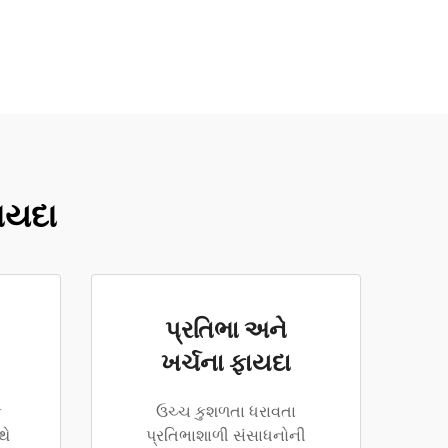
ફાયદા
પ્રતિભા અને
ખર્ચના ફાયદા
ક
ઉચ્ચ કુશળતા ધરાવતા
થે
પ્રતિભાશાળી સંસાધનોની