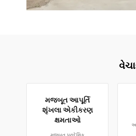
વેચા
મજબૂત આપૂર્તિ
શૃંખલા એકીકરણ
ક્ષમતાઓ
અ
મજબૂત પ્રાદેશિક