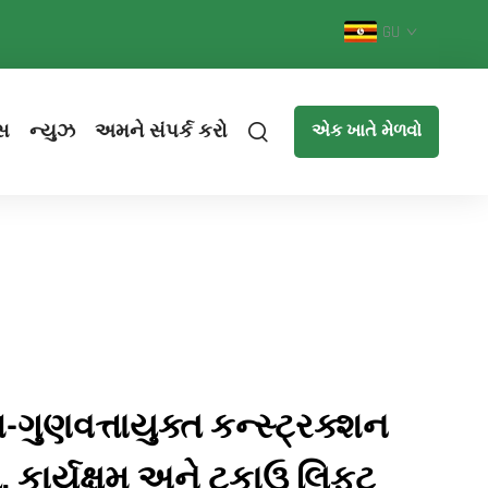
GU
સ
ન્યુઝ
અમને સંપર્ક કરો
એક ખાતે મેળવો
-ગુણવત્તાયુક્ત કન્સ્ટ્રક્શન
ત, કાર્યક્ષમ અને ટકાઉ લિફ્ટ