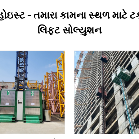
હોઇસ્ટ – તમારા કામના સ્થળ માટે ટકા
લિફ્ટ સોલ્યુશન