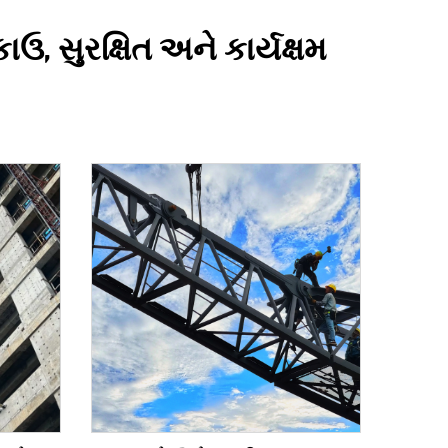
ઉ, સુરક્ષિત અને કાર્યક્ષમ