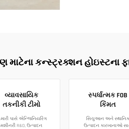
ણ માટેના કન્સ્ટ્રક્શન હોઇસ્ટના 
વ્યાવસાયિક
સ્પર્ધાત્મક FOB
તકનીકી ટીમો
કિંમત
મારી પાસે એન્જિનિયરિંગ
સિચુઆન અને સ્થાનિ
મશીનરી R&D, ઉત્પાદન
ઉત્પાદન કારખાનાઓ સા