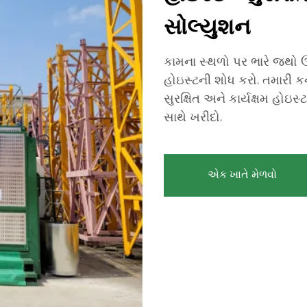
સોલ્યુશન
કામના સ્થળો પર ભારે જથો ઊ
હોઇસ્ટની શોધ કરો. તમારી કન
સુરક્ષિત અને કાર્યક્ષમ હોઇ
સાથે ખરીદો.
એક ખાતે મેળવો