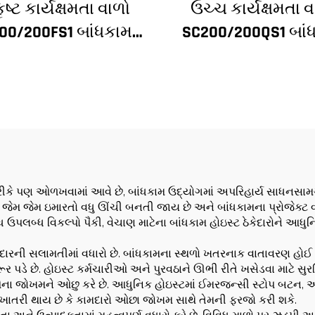
ૃષ્ટ કાર્યક્ષમતા વાળો
ઉચ્ચ કાર્યક્ષમતા વ
00/200FS1 બાંધકામ
SC200/200QS1 બાં
સ્ટ બાંધકામના ફેસેડ
હોઇસ્ટ બાંધકામના ફ
ે લિફ્ટ શાફ્ટ માટે
અને લિફ્ટ શાફ્ટ બા
આલ્જેરિયા માટે
માટે વેચાણ માટે નીચી
પર
તરીકે પણ ઓળખવામાં આવે છે, બાંધકામ ઉદ્યોગમાં અપરિહાર્ય સાધનસામગ્
ે છે. જેમ જેમ ઇમારતો વધુ ઊંચી બનતી જાય છે અને બાંધકામના પ્રોજેક્
ધ ઉપલબ્ધ વિકલ્પો પૈકી, વેચાણ માટેના બાંધકામ હોઇસ્ટ ઠેકેદારોને આધુ
દારની સલામતીમાં વધારો છે. બાંધકામના સ્થળો ખતરનાક વાતાવરણ હોઈ શક
 છે. હોઇસ્ટ કર્મચારીઓ અને પુરવઠાને ઊભી રીતે ખસેડવા માટે સુરક્ષિત
નાઓના જોખમને ઓછુ કરે છે. આધુનિક હોઇસ્ટમાં ઈમરજન્સી સ્ટોપ બટન,
ાતરી થાય છે કે કામદારો ઓછા જોખમ સાથે તેમની ફરજો કરી શકે.