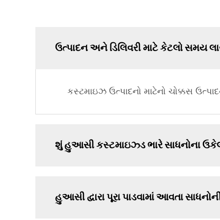
ઉત્પાદન અને ડિલિવરી માટે કેટલો સમય લા
કસ્ટમાઇઝ ઉત્પાદનો માટેનો ચોક્કસ ઉત્પાદન
શું હુઆસી કસ્ટમાઇઝ્ડ ભારે સાધનોના ઉકેલો
હુઆસી દ્વારા પૂરા પાડવામાં આવતા સાધનોની 