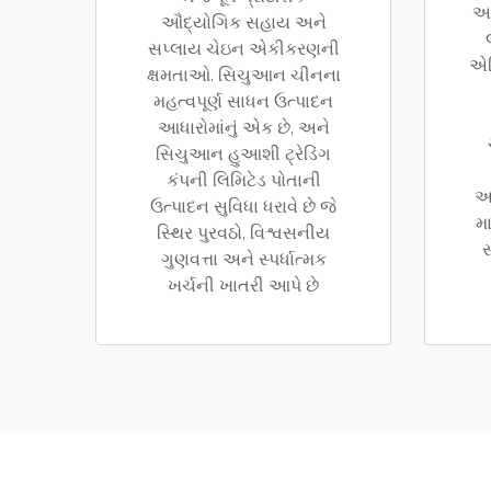
અ
ઔદ્યોગિક સહાય અને
સપ્લાય ચેઇન એકીકરણની
એન
ક્ષમતાઓ. સિચુઆન ચીનના
મહત્વપૂર્ણ સાધન ઉત્પાદન
આધારોમાંનું એક છે, અને
સિચુઆન હુઆશી ટ્રેડિંગ
કંપની લિમિટેડ પોતાની
આ
ઉત્પાદન સુવિધા ધરાવે છે જે
મ
સ્થિર પુરવઠો, વિશ્વસનીય
સ
ગુણવત્તા અને સ્પર્ધાત્મક
ખર્ચની ખાતરી આપે છે