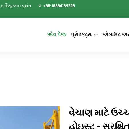
શહેર, સિચુઆન પ્રાંત
+86-18884139528
એવ પેજ
પ્રોડક્ટ્સ
એબાઉટ અ
વેચાણ માટે ઉચ્ચ
હોઇસ્ટ – સુરક્ષિ