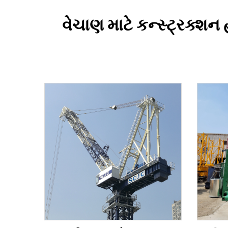
વેચાણ માટે કન્સ્ટ્રક્શન 