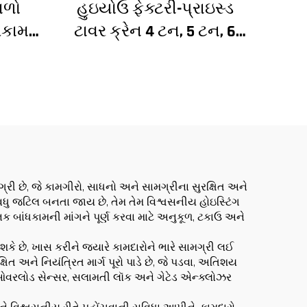
ાળો
હુઇયોઉ ફેક્ટરી-પ્રાઇસ્ડ
ધકામ
ટાવર ક્રેન 4 ટન, 5 ટન, 6
ેસેડ
ટન, 8 ટન મોડેલ્સ નિર્માણ
ંધકામ
સાઇટ્સ માટે
 કિંમત
રી છે, જે કામગીરો, સાધનો અને સામગ્રીના સુરક્ષિત અને
ટ વધુ જટિલ બનતા જાય છે, તેમ તેમ વિશ્વસનીય હોઇસ્ટિંગ
નિક બાંધકામની માંગને પૂર્ણ કરવા માટે અનુકૂળ, ટકાઉ અને
ે છે, ખાસ કરીને જ્યારે કામદારોને ભારે સામગ્રી લઈ
 અને નિયંત્રિત માર્ગ પૂરો પાડે છે, જે પડવા, અતિશય
 ઓવરલોડ સેન્સર, સલામતી લૉક અને ગેટેડ એન્ક્લોઝર