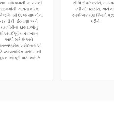
થવા બાંધકામની આગળની
સીધો સંપર્ક કરીને, મધ્યવર
લાઇનમાંથી આવતા વરિષ્ઠ
કડીઓ ઘટાડીને, અને વધ
્જિનિયર્સ છે, જે સાધનોના
સ્પર્ધાત્મક FOB કિંમતો પ્ર
તકનીકી પરિમાણો અને
કરીને.
કામગીરીના ફાયદાઓનું
ચોકસાઈપૂર્વક વ્યાખ્યાન
આપી શકે છે અને
ંતરરાષ્ટ્રીય ખરીદનારાઓ
ાટે વ્યાવસાયિક પસંદગીની
ૂચનાઓ પૂરી પાડી શકે છે