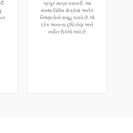
્તી
પ્રચુર માત્રા ધરાવતી, આ
ુ
સંસ્થા વિવિધ ક્ષેત્રોમાં અનેક
દાન
નિષ્ણાતોનો સમૂહ ધરાવે છે, જે
દરેક અનન્ય દૃષ્ટિકોણ અને
નવીન ઉકેલો લાવે છે.