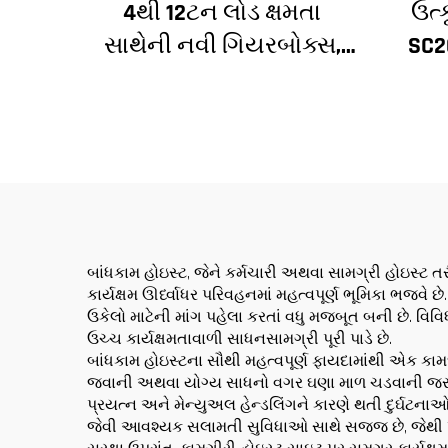
4થી 12ટન લોડ ક્ષમતા
ઉત્ક
સાથેની નવી ગિયરબોક્સ,
SC2
ગિયર મોટર, બેરિંગ કોર
હોઇ
સાથેની નિર્માણ ટાવર ક્રેન
અન
બાંધકામ હોઇસ્ટ, જેને કર્મચારી અથવા સામગ્રી હોઇસ્ટ 
કાર્યક્ષમ ઊર્ધ્વાધર પરિવહનમાં મહત્વપૂર્ણ ભૂમિકા ભજવ
ઉકેલો માટેની માંગ પહેલા કરતાં વધુ મજબૂત બની છે. વિવિ
ઉચ્ચ કાર્યક્ષમતાવાળી સાધનસામગ્રી પૂરી પાડે છે.
બાંધકામ હોઇસ્ટના સૌથી મહત્વપૂર્ણ ફાયદામાંથી એક કામ
જવાની અથવા યોગ્ય સાધનો વગર ઘણા માળ ચડવાની જરૂર પડે
પ્રયત્ન અને મેન્યુઅલ હેન્ડલિંગને કારણે થતી દુર્ઘટ
જેવી આવશ્યક સલામતી સુવિધાઓ સાથે સજ્જ છે, જેથી ખ