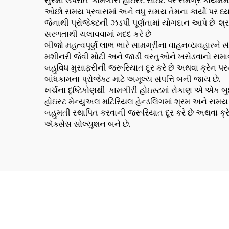
સુરક્ષા ઉપરાંત, કામગીરી હોઇસ્ટ સાઇટ પર સમગ્ર કાર્યક્
ઓછો સમય પ્રવાસમાં અને વધુ સમય તેમના કાર્યો પર ધ્યા
જેનાથી પ્રોજેક્ટની ઝડપી પૂર્ણતામાં યોગદાન આપે છે.
સરળતાથી ચલાવવામાં મદદ કરે છે.
બીજો મહત્વપૂર્ણ લાભ ભારે સામગ્રીના વાહનવ્યવહારને સંભા
મશીનરી જેવી મોટી અને જાડી વસ્તુઓને ખસેડવાનો સમાવેશ 
બહુવિધ મુસાફરીની જરૂરિયાત દૂર કરે છે અથવા ક્રેન પરન
બાંધકામના પ્રોજેક્ટ માટે અમૂલ્ય સંપત્તિ બની જાય છે.
ખર્ચના દૃષ્ટિકોણથી, કામગીરી હોઇસ્ટમાં રોકાણ એ એક બુદ્ધ
હોઇસ્ટ મેન્યુઅલ મટિરિયલ હેન્ડલિંગમાં શ્રમ અને સમય ઘ
બહુમતી સ્થાપિત કરવાની જરૂરિયાત દૂર કરે છે અથવા ક્
ઍક્સેસ સોલ્યુશન બને છે.