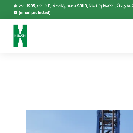
રૂમ 1905, બ્લોક D, જિન્નીયુ વાન્ડા SOHO, જિન્નીયુ જિલ્લો, ચેંગડુ 
[email protected]