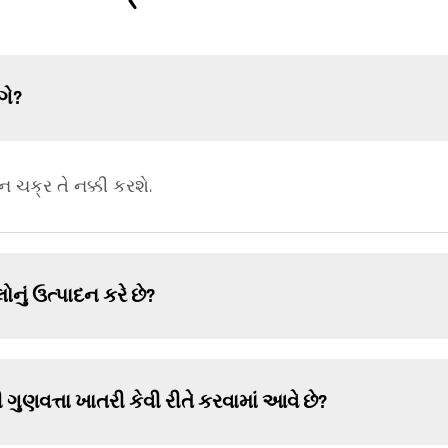
ગે?
 ચક્ર તે નક્કી કરશે.
નું ઉત્પાદન કરે છે?
ગુણવત્તા ખાતરી કેવી રીતે કરવામાં આવે છે?