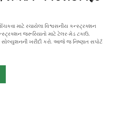
ંચકવા માટે રચાયેલા વિશ્વસનીય કન્સ્ટ્રક્શન
્સ્ટ્રક્શન જરૂરિયાતો માટે ટેલર-મેડ ટકાઉ,
સ્ટ સોલ્યુશનની ખરીદી કરો. આજે જ નિષ્ણાત સપોર્ટ