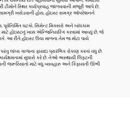
 અને વિશ્વસનીય રીતે પહોંચવાની સુવિધા આપીને, કામદારો
 ટીમોને સ્થિર કાર્યપ્રવાહ જાળવવાની મંજૂરી આપે છે,
ધનસામગ્રી ખસેડવાની હોય, હોઇસ્ટ સમગ્ર ઑપરેશનને
પૂર્વનિર્મિત ઘટકો, સિમેન્ટ મિક્સરો અને બાંધકામ
ાટે હોઇસ્ટનું ખાસ એન્જિનિયરિંગ કરવામાં આવ્યું છે, જે
કે. આ રીતે હોઇસ્ટ ઉંચા માળના તેમ જ મોટા પાયે
પરંતુ લાંબા ગાળાના ફાયદા પ્રારંભિક રોકાણ કરતાં વધુ છે.
્યક્ષમતામાં સુધારો કરે છે. તેઓ અસ્થાયી લિફ્ટની
ાગની જરૂરિયાતો માટે વધુ વ્યવહારુ અને કિફાયતી ઊભી