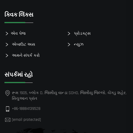
ક્વિક લિંક્સ
એવ પેજ
પ્રોડક્ટ્સ
એબાઉટ અસ
ન્યુઝ
અમને સંપર્ક કરો
સંપર્કમાં રહો
રૂમ 1905, બ્લોક D, જિન્નીયુ વાન્ડા SOHO, જિન્નીયુ જિલ્લો, ચેંગડુ શહેર,
સિચુઆન પ્રાંત
+86-18884139528
[email protected]