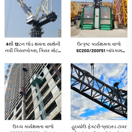
4થી 12ટન લોડ ક્ષમતા સાથેની
ઉત્કૃષ્ટ કાર્યક્ષમતા વાળો
નવી ગિયરબોક્સ, ગિયર મોટર,
SC200/200FS1 બાંધકામ
બેરિંગ કોર સાથેની નિર્માણ
હોઇસ્ટ બાંધકામના ફેસેડ અને
ટાવર ક્રેન
લિફ્ટ શાફ્ટ માટે આલ્જેરિયા
માટે
ઉચ્ચ કાર્યક્ષમતા વાળો
હુઇયોઉ ફેક્ટરી-પ્રાઇસ્ડ ટાવર