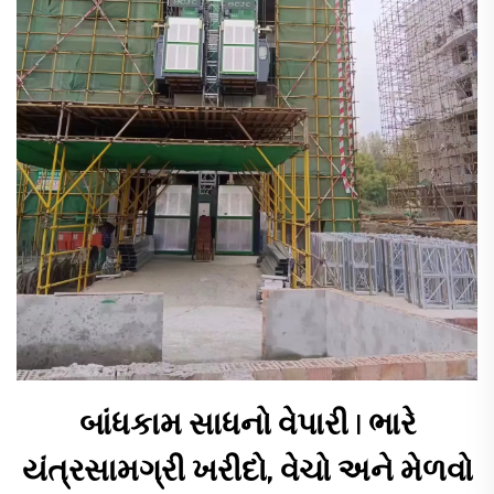
બાંધકામ સાધનો વેપારી | ભારે
યંત્રસામગ્રી ખરીદો, વેચો અને મેળવો