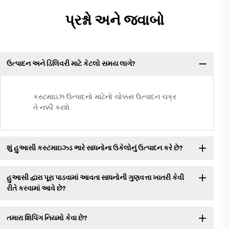
પ્રશ્નો અને જવાબો
ઉત્પાદન અને ડિલિવરી માટે કેટલો સમય લાગે?
કસ્ટમાઇઝ ઉત્પાદનો માટેનો ચોક્કસ ઉત્પાદન ચક્ર
તે નક્કી કરશે.
શું હુઆસી કસ્ટમાઇઝ્ડ ભારે સાધનોના ઉકેલોનું ઉત્પાદન કરે છે?
હુઆસી દ્વારા પૂરા પાડવામાં આવતા સાધનોની ગુણવત્તા ખાતરી કેવી
રીતે કરવામાં આવે છે?
તમારા શિપિંગ નિયમો કેવા છે?