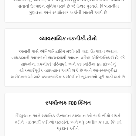
આધારોમાંનું એક છે, અને સિચુઆન હુઆશી ટ્રેડિંગ કંપની લિમિટેડ
પોતાની ઉત્પાદન સુવિધા ધરાવે છે જે સ્થિર પુરવઠો, વિશ્વસનીય
ગુણવત્તા અને સ્પર્ધાત્મક ખર્ચની ખાતરી આપે છે
વ્યાવસાયિક તકનીકી ટીમો
અમારી પાસે એન્જિનિયરિંગ મશીનરી R&D, ઉત્પાદન અથવા
બાંધકામની આગળની લાઇનમાંથી આવતા વરિષ્ઠ એન્જિનિયર્સ છે, જે
સાધનોના તકનીકી પરિમાણો અને કામગીરીના ફાયદાઓનું
ચોકસાઈપૂર્વક વ્યાખ્યાન આપી શકે છે અને આંતરરાષ્ટ્રીય
ખરીદનારાઓ માટે વ્યાવસાયિક પસંદગીની સૂચનાઓ પૂરી પાડી શકે છે
સ્પર્ધાત્મક FOB કિંમત
સિચુઆન અને સ્થાનિક ઉત્પાદન કારખાનાઓ સાથે સીધો સંપર્ક
કરીને, મધ્યવર્તી કડીઓ ઘટાડીને, અને વધુ સ્પર્ધાત્મક FOB કિંમતો
પ્રદાન કરીને.