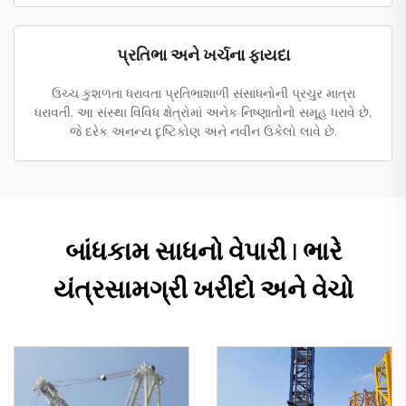
પ્રતિભા અને ખર્ચના ફાયદા
ઉચ્ચ કુશળતા ધરાવતા પ્રતિભાશાળી સંસાધનોની પ્રચુર માત્રા
ધરાવતી, આ સંસ્થા વિવિધ ક્ષેત્રોમાં અનેક નિષ્ણાતોનો સમૂહ ધરાવે છે,
જે દરેક અનન્ય દૃષ્ટિકોણ અને નવીન ઉકેલો લાવે છે.
બાંધકામ સાધનો વેપારી | ભારે
યંત્રસામગ્રી ખરીદો અને વેચો