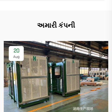
અમારી કંપની
20
Aug