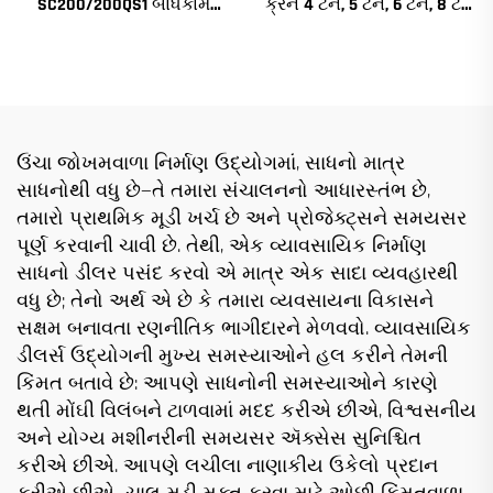
SC200/200QS1 બાંધકામ
ક્રેન 4 ટન, 5 ટન, 6 ટન, 8 ટન
હોઇસ્ટ બાંધકામના ફેસેડ અને
મોડેલ્સ નિર્માણ સાઇટ્સ માટે
લિફ્ટ શાફ્ટ બાંધકામ માટે
વેચાણ માટે નીચી કિંમત પર
ઉંચા જોખમવાળા નિર્માણ ઉદ્યોગમાં, સાધનો માત્ર
સાધનોથી વધુ છે—તે તમારા સંચાલનનો આધારસ્તંભ છે,
તમારો પ્રાથમિક મૂડી ખર્ચ છે અને પ્રોજેક્ટ્સને સમયસર
પૂર્ણ કરવાની ચાવી છે. તેથી, એક વ્યાવસાયિક નિર્માણ
સાધનો ડીલર પસંદ કરવો એ માત્ર એક સાદા વ્યવહારથી
વધુ છે; તેનો અર્થ એ છે કે તમારા વ્યવસાયના વિકાસને
સક્ષમ બનાવતા રણનીતિક ભાગીદારને મેળવવો. વ્યાવસાયિક
ડીલર્સ ઉદ્યોગની મુખ્ય સમસ્યાઓને હલ કરીને તેમની
કિંમત બતાવે છે: આપણે સાધનોની સમસ્યાઓને કારણે
થતી મોંઘી વિલંબને ટાળવામાં મદદ કરીએ છીએ, વિશ્વસનીય
અને યોગ્ય મશીનરીની સમયસર ઍક્સેસ સુનિશ્ચિત
કરીએ છીએ. આપણે લચીલા નાણાકીય ઉકેલો પ્રદાન