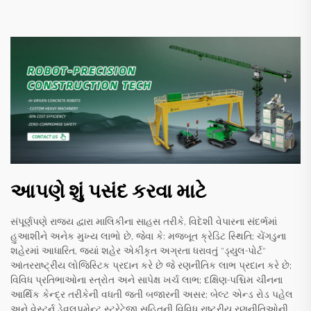
આપણે શું પસંદ કરવા માટે
સંપૂર્ણપણે રાજ્ય દ્વારા માલિકીના સાહસ તરીકે, વિદેશી વેપારના સંદર્ભમાં
હુઆશીને અનેક મુખ્ય લાભો છે, જેવા કે: મજબૂત ક્રેડિટ સ્થિતિ; ચેંગડુના
શહેરમાં આધારિત, જ્યાં શહેર એકીકૃત અગ્રતા ધરાવતું "ડ્યુલ-પોર્ટ"
આંતરરાષ્ટ્રીય લોજિસ્ટિક પ્રદાન કરે છે જે રણનીતિક લાભ પ્રદાન કરે છે;
વિવિધ પ્રતિભાઓના સ્ત્રોત અને સાપેક્ષ ખર્ચ લાભ; દક્ષિણ-પશ્ચિમ ચીનના
આર્થિક કેન્દ્ર તરીકેની વધતી જતી બજારની અસર; બેલ્ટ એન્ડ રોડ પહેલ
અને વેસ્ટર્ન ડેવલપમેન્ટ સ્ટ્રેટેજી સહિતની વિવિધ રાષ્ટ્રીય રણનીતિઓની