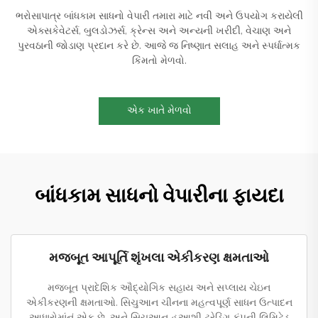
ભરોસાપાત્ર બાંધકામ સાધનો વેપારી તમારા માટે નવી અને ઉપયોગ કરાયેલી
એક્સકેવેટર્સ, બુલડોઝર્સ, ક્રેન્સ અને અન્યની ખરીદી, વેચાણ અને
પુરવઠાની જોડાણ પ્રદાન કરે છે. આજે જ નિષ્ણાત સલાહ અને સ્પર્ધાત્મક
કિંમતો મેળવો.
એક ખાતે મેળવો
બાંધકામ સાધનો વેપારીના ફાયદા
મજબૂત આપૂર્તિ શૃંખલા એકીકરણ ક્ષમતાઓ
મજબૂત પ્રાદેશિક ઔદ્યોગિક સહાય અને સપ્લાય ચેઇન
એકીકરણની ક્ષમતાઓ. સિચુઆન ચીનના મહત્વપૂર્ણ સાધન ઉત્પાદન