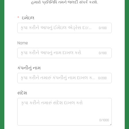
હમારો પ્રતિનિધિ તમને જલદી સંપર્ક કરશે.
ઇમેઇલ
0/100
Name
0/100
કંપનીનું નામ
0/200
સંદેશ
0/1000