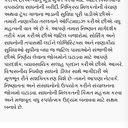
કરીએ છીએ—ચાલુ મૂડી મુક્ત કરવા માટે ઓછી કિંમતવાળા
વપરાયેલા સાધનોની ખરીદી, નિષ્ક્રિય મિલકતોની વેચાણ
અથવા ટૂંકા ગાળાના ભાડાની સુવિધા પૂરી પાડીએ છીએ—
તમારી નાણાકીય તરલતાને ઑપ્ટિમાઇઝ કરીએ છીએ. વધુ
મહત્વની વાત એ છે કે, આપણે તમારા નિષ્ણાત માર્ગદર્શક
તરીકે કામ કરીએ છીએ જટિલ બજારોમાં, સોર્સિંગ અને
સાધનોની તપાસથી લઈને લોજિસ્ટિક્સ અને નાણાકીય
સુવિધાઓ સુધીના બધા જ જટિલ પાસાઓને સંભાળીએ
છીએ. નિર્ણય લેવાના જોખમોને ઘટાડવા માટે આપણે
પારદર્શક, વ્યાવસાયિક સલાહ પ્રદાન કરીએ છીએ. આખરે,
વિશ્વસનીય નિર્માણ સાધનો ડીલર સાથે ભાગીદારી એ
મૂળભૂત રીતે સશક્તિકરણ વિશે છે—તમને આપણા નેટવર્ક,
નિષ્ણાતતા અને સંસાધનોનો ઉપયોગ કરીને સંચાલનના
જોખમો ઘટાડવા, સાધનોની મિલકતની કિંમત મહત્તમ કરવા
અને મજબૂત, વધુ સ્પર્ધાત્મક ઉદ્યમ બનાવવા માટે સક્ષમ
બનાવે છે.