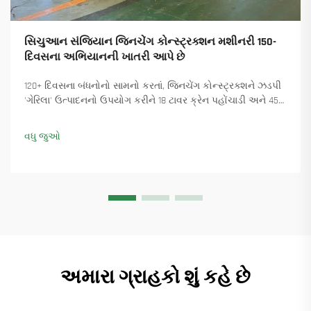
સિચુઆન સંજિયાન જિનચેંગ કોન્સ્ટ્રક્શન મશીનરી 150-
દિવસના અભિયાનની ખાતરી આપે છે
120+ દિવસના બંધનોનો સામનો કરતાં, જિનચેંગ કોન્સ્ટ્રક્શને ઝડપી
'ગેરિલા' ઉત્પાદનનો ઉપયોગ કરીને 18 ટાવર ક્રેન પહોંચાડી અને 45+
નવા ઓર્ડર સુનિશ્ચિત કર્યા. કેવી રીતે ઉત્પાદન ચાલુ રાખ્યું તે જુઓ.
વધુ માહિતી મેળવો.
વધુ જુઓ
અમારા ગ્રાહકો શું કહે છે