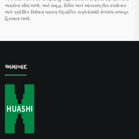
અસરોના સીધા લાભો; અને સમૃદ્ધ, વિવિધ અને આંતરરાષ્ટ્રીય સ્પર્ધાત્મક
અને પ્રાદેશિક વિશેષતા ધરાવતા ઉદ્યોગિક સ્ત્રોતોમાંથી મેળવેલા મજબૂત
હિસ્સાના લાભો.
અમાબાદ