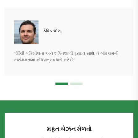
ડેવિડ એલ.
“ઊંચી ગતિશીલતા અને શક્તિશાળી ડ્રાઇવ સાથે, તે બાંધકામની
કાર્યક્ષમતામાં નોંધપાત્ર વધારો કરે છે”
મફત બેઝન મેળવો