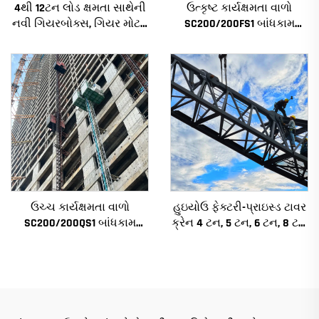
4થી 12ટન લોડ ક્ષમતા સાથેની
ઉત્કૃષ્ટ કાર્યક્ષમતા વાળો
નવી ગિયરબોક્સ, ગિયર મોટર,
SC200/200FS1 બાંધકામ
બેરિંગ કોર સાથેની નિર્માણ
હોઇસ્ટ બાંધકામના ફેસેડ અને
ટાવર ક્રેન
લિફ્ટ શાફ્ટ માટે આલ્જેરિયા
માટે
ઉચ્ચ કાર્યક્ષમતા વાળો
હુઇયોઉ ફેક્ટરી-પ્રાઇસ્ડ ટાવર
SC200/200QS1 બાંધકામ
ક્રેન 4 ટન, 5 ટન, 6 ટન, 8 ટન
હોઇસ્ટ બાંધકામના ફેસેડ અને
મોડેલ્સ નિર્માણ સાઇટ્સ માટે
લિફ્ટ શાફ્ટ બાંધકામ માટે
વેચાણ માટે નીચી કિંમત પર