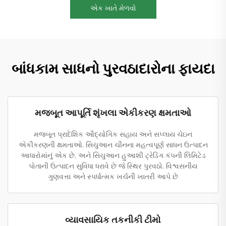
એક ખાતે મેળવો
બાંધકામ સાધનો પુરવઠાદારોના ફાયદા
મજબૂત આપૂર્તિ શૃંખલા એકીકરણ ક્ષમતાઓ
મજબૂત પ્રાદેશિક ઔદ્યોગિક સહાય અને સપ્લાય ચેઇન
એકીકરણની ક્ષમતાઓ. સિચુઆન ચીનના મહત્વપૂર્ણ સાધન ઉત્પાદન
આધારોમાંનું એક છે, અને સિચુઆન હુઆશી ટ્રેડિંગ કંપની લિમિટેડ
પોતાની ઉત્પાદન સુવિધા ધરાવે છે જે સ્થિર પુરવઠો, વિશ્વસનીય
ગુણવત્તા અને સ્પર્ધાત્મક ખર્ચની ખાતરી આપે છે
વ્યાવસાયિક તકનીકી ટીમો