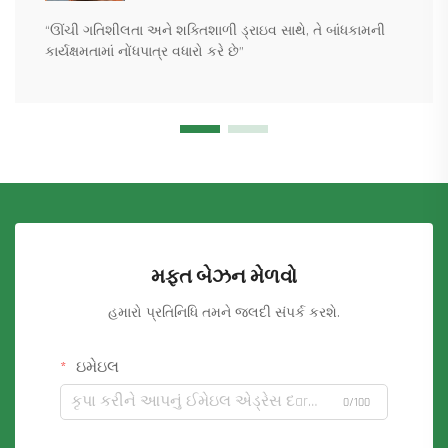
“ઊંચી ગતિશીલતા અને શક્તિશાળી ડ્રાઇવ સાથે, તે બાંધકામની
કાર્યક્ષમતામાં નોંધપાત્ર વધારો કરે છે”
મફત બેઝન મેળવો
હમારો પ્રતિનિધિ તમને જલદી સંપર્ક કરશે.
ઇમેઇલ
0/100