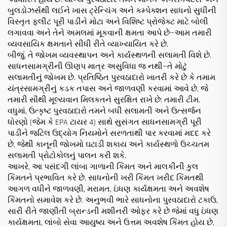
બુલડોઝર્સથી લઈને ખાસ ટ્રેન્ચિંગ અને કમ્પેક્શન સાધનો સુધીની
વિસ્તૃત ફ્લીટ પૂરી પાડીને મોટા અને વિશિષ્ટ પ્રોજેક્ટ માટે બોલી
લગાવવા અને તેને અમલમાં મૂકવાની ક્ષમતા આપે છે—આમ તમારી
વ્યવસાયિક ક્ષમતાને સીધી રીતે વ્યાખ્યાયિત કરે છે.
બીજું, તે જોખમ વ્યવસ્થાપન અને કાર્યસ્થળની સલામતી વિશે છે.
સાધનસામગ્રીની ઊણપ માત્ર અસુવિધા જ નથી—તે મોટું
સલામતીનું જોખમ છે. પ્રતિષ્ઠિત પુરવઠાદારો ખાતરી કરે છે કે તમામ
યંત્રસામગ્રીનું કડક તપાસ અને જાળવણી કરવામાં આવે છે, જે
તમારી સૌથી મૂલ્યવાન મિલકતને સુરક્ષિત રાખે છે: તમારી ટીમ.
વધુમાં, ઉત્કૃષ્ટ પુરવઠાદારો તમને બધી સલામતી અને ઉત્સર્જન
ધોરણો (જેમ કે EPA ટાયર 4) સાથે સુસંગત સાધનસામગ્રી પૂરી
પાડીને જટિલ ઉદ્યોગ નિયમોને સરળતાથી પાર કરવામાં મદદ કરે
છે, જેથી કાનૂની જોખમો ઘટાડી શકાય અને કાર્યસ્થળો ઉચ્ચતમ
સલામતી પ્રોટોકોલનું પાલન કરી શકે.
આખરે, આ પસંદગી લાંબા ગાળાની કિંમત અને માલકીની કુલ
કિંમતને પ્રભાવિત કરે છે. સાધનોની ખરી કિંમત ખરીદ કિંમતથી
આગળ વધીને જાળવણી, મરામત, ઇંધણ કાર્યક્ષમતા અને અવશેષ
કિંમતનો સમાવેશ કરે છે. અનુભવી ભારે સાધનોના પુરવઠાદારો ટકાઉ,
સારી રીતે જાણીતી બ્રાન્ડની મશીનરી ઓફર કરે છે જેમાં વધુ ઇંધણ
કાર્યક્ષમતા, લાંબો સેવા આયુષ્ય અને ઉત્તમ અવશેષ કિંમત હોય છે,