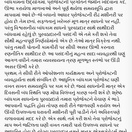
બાંધકામના ઉદ્યોગમાં, પ્રોજેક્ટની પ્રગતિને જમીન ખોદવાના કદ,
ઊભા કરાયેલા માળખાઓ અને પૂર્ણ થયેલા સમયસૂચિ દ્વારા
માપવામાં આવે છે—જે બધાનો આધાર પ્રોજેક્ટની રીઢ મશીનરી પર
હોય છે. તેમ છતાં, સફળતાનું ખરેખરું મૂળ માત્ર સાધનો પર નહીં,
પરંતુ વિશ્વસનીય બાંધકામ સાધનો પુરવઠાદાર સાથે સાથીદારી
બાંધવામાં રહેલું છે. પુરવઠાદારની પસંદગી એ તમે કરી શકો તેવા
સૌથી મહત્વપૂર્ણ નિર્ણયોમાંનો એક છે. તેઓ માત્ર વિક્રેતા નથી,
પરંતુ તમારી પોતાની કામગીરી પર સીધી અસર ઊભી કરનારા
રણનીતિક સાથીદાર છે. આ પસંદગીનું મહત્વ સાદા વ્યવહારથી ઘણું
આગળ વધીને તમારા વ્યવસાયના ત્રણ મૂળભૂત સ્તંભો પર ઊંડી
અસર ઊભી કરે છે.
પ્રથમ, તે સીધી રીતે ઓપરેશનલ કાર્યક્ષમતા અને પ્રોજેક્ટની
વ્યવહાર્યતા સાથે સંબંધિત છે. આધુનિક બાંધકામ પ્રોજેક્ટ ઘણી
વખત સખત સમયસૂચિ પર કામ કરે છે, જ્યાં સાધનોની માત્ર એક
દિવસની બંધ સ્થિતિ પણ મોંઘા વિલંબનું કારણ બની શકે છે. શ્રેષ્ઠ
બાંધકામ સાધનોના પુરવઠાદારો તમારા પ્રોજેક્ટને વેચાણ કે ભાડે
આપવાની પદ્ધતિ હોય તોપણ સારી રીતે જાળવણી કરાયેલ અને
ઊંચી ઉપલબ્ધતા ધરાવતી મશીનરી પૂરી પાડીને તેને અવિરતપણે
ચલાવવામાં મદદ કરે છે. એક સાથે, તમે કરી શકો તેવા પ્રોજેક્ટનું
માપ અને જટિલતા ઘણી વખત તમારી પાસે ઉપલબ્ધ સાધનો પર
આધારિત હોય છે. યોગ્ય પુરવઠાદાર તમને માનક એક્સકેવેટર્સ અને