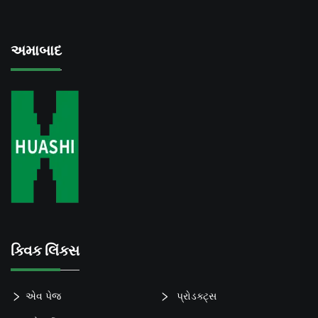
અમાબાદ
ક્વિક લિંક્સ
એવ પેજ
પ્રોડક્ટ્સ