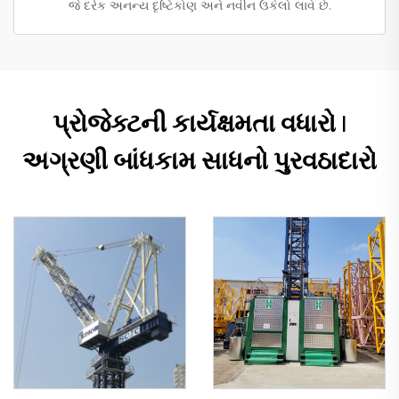
જે દરેક અનન્ય દૃષ્ટિકોણ અને નવીન ઉકેલો લાવે છે.
પ્રોજેક્ટની કાર્યક્ષમતા વધારો |
અગ્રણી બાંધકામ સાધનો પુરવઠાદારો