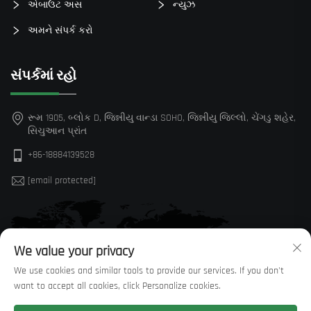
એબાઉટ અસ
ન્યુઝ
અમને સંપર્ક કરો
સંપર્કમાં રહો
રૂમ 1905, બ્લોક D, જિન્નીયુ વાન્ડા SOHO, જિન્નીયુ જિલ્લો, ચેંગડુ શહેર,
સિચુઆન પ્રાંત
+86-18884139528
[email protected]
We value your privacy
We use cookies and similar tools to provide our services. If you don't
want to accept all cookies, click Personalize cookies.