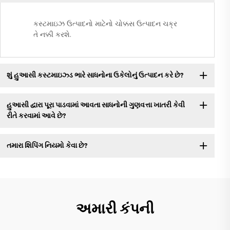
કસ્ટમાઇઝ ઉત્પાદનો માટેનો ચોક્કસ ઉત્પાદન ચક્ર
તે નક્કી કરશે.
શું હુઆસી કસ્ટમાઇઝ્ડ ભારે સાધનોના ઉકેલોનું ઉત્પાદન કરે છે?
હુઆસી દ્વારા પૂરા પાડવામાં આવતા સાધનોની ગુણવત્તા ખાતરી કેવી
રીતે કરવામાં આવે છે?
તમારા શિપિંગ નિયમો કેવા છે?
અમારી કંપની