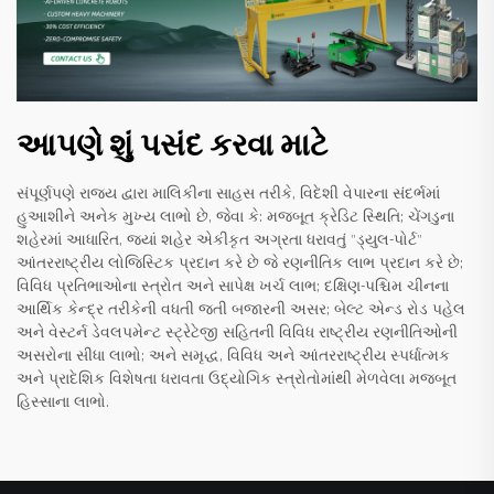
આપણે શું પસંદ કરવા માટે
સંપૂર્ણપણે રાજ્ય દ્વારા માલિકીના સાહસ તરીકે, વિદેશી વેપારના સંદર્ભમાં
હુઆશીને અનેક મુખ્ય લાભો છે, જેવા કે: મજબૂત ક્રેડિટ સ્થિતિ; ચેંગડુના
શહેરમાં આધારિત, જ્યાં શહેર એકીકૃત અગ્રતા ધરાવતું "ડ્યુલ-પોર્ટ"
આંતરરાષ્ટ્રીય લોજિસ્ટિક પ્રદાન કરે છે જે રણનીતિક લાભ પ્રદાન કરે છે;
વિવિધ પ્રતિભાઓના સ્ત્રોત અને સાપેક્ષ ખર્ચ લાભ; દક્ષિણ-પશ્ચિમ ચીનના
આર્થિક કેન્દ્ર તરીકેની વધતી જતી બજારની અસર; બેલ્ટ એન્ડ રોડ પહેલ
અને વેસ્ટર્ન ડેવલપમેન્ટ સ્ટ્રેટેજી સહિતની વિવિધ રાષ્ટ્રીય રણનીતિઓની
અસરોના સીધા લાભો; અને સમૃદ્ધ, વિવિધ અને આંતરરાષ્ટ્રીય સ્પર્ધાત્મક
અને પ્રાદેશિક વિશેષતા ધરાવતા ઉદ્યોગિક સ્ત્રોતોમાંથી મેળવેલા મજબૂત
હિસ્સાના લાભો.