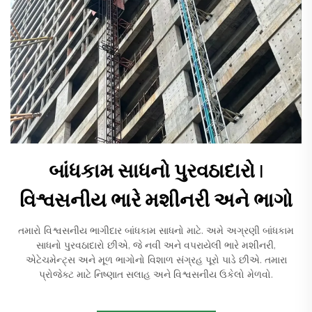
બાંધકામ સાધનો પુરવઠાદારો |
વિશ્વસનીય ભારે મશીનરી અને ભાગો
તમારો વિશ્વસનીય ભાગીદાર બાંધકામ સાધનો માટે. અમે અગ્રણી બાંધકામ
સાધનો પુરવઠાદારો છીએ, જે નવી અને વપરાયેલી ભારે મશીનરી,
એટેચમેન્ટ્સ અને મૂળ ભાગોનો વિશાળ સંગ્રહ પૂરો પાડે છીએ. તમારા
પ્રોજેક્ટ માટે નિષ્ણાત સલાહ અને વિશ્વસનીય ઉકેલો મેળવો.