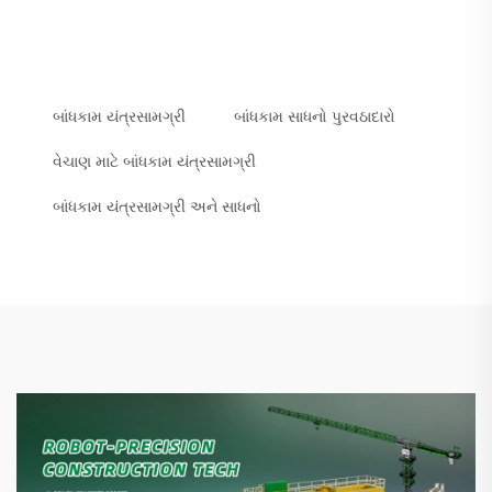
બાંધકામ યંત્રસામગ્રી
બાંધકામ સાધનો પુરવઠાદારો
વેચાણ માટે બાંધકામ યંત્રસામગ્રી
બાંધકામ યંત્રસામગ્રી અને સાધનો