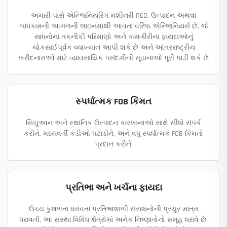
અમારી પાસે એન્જિનિયરિંગ મશીનરી R&D, ઉત્પાદન અથવા
બાંધકામની આગળની લાઇનમાંથી આવતા વરિષ્ઠ એન્જિનિયર્સ છે, જે
સાધનોના તકનીકી પરિમાણો અને કામગીરીના ફાયદાઓનું
ચોકસાઈપૂર્વક વ્યાખ્યાન આપી શકે છે અને આંતરરાષ્ટ્રીય
ખરીદનારાઓ માટે વ્યાવસાયિક પસંદગીની સૂચનાઓ પૂરી પાડી શકે છે
સ્પર્ધાત્મક FOB કિંમત
સિચુઆન અને સ્થાનિક ઉત્પાદન કારખાનાઓ સાથે સીધો સંપર્ક
કરીને, મધ્યવર્તી કડીઓ ઘટાડીને, અને વધુ સ્પર્ધાત્મક FOB કિંમતો
પ્રદાન કરીને.
પ્રતિભા અને ખર્ચના ફાયદા
ઉચ્ચ કુશળતા ધરાવતા પ્રતિભાશાળી સંસાધનોની પ્રચુર માત્રા
ધરાવતી, આ સંસ્થા વિવિધ ક્ષેત્રોમાં અનેક નિષ્ણાતોનો સમૂહ ધરાવે છે,