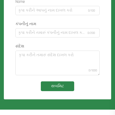
Name
0/100
કંપનીનું નામ
0/200
સંદેશ
0/1000
સબમિટ