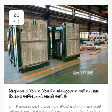
20
Aug
સિચુઆન સંજિયાન જિનચેંગ કોન્સ્ટ્રક્શન મશીનરી 150-
દિવસના અભિયાનની ખાતરી આપે છે
120+ દિવસના બંધનોનો સામનો કરતાં, જિનચેંગ કોન્સ્ટ્રક્શને ઝડપી