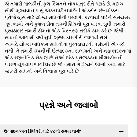
જે તમારી માલકીની કુલ કિંમતને નોંધપાત્ર રીતે ઘટાડે છે. કદાચ
સૌથી મૂલ્યવાન પાસું એક્સપર્ટ સપોર્ટની ઍક્સેસ છે—ચોક્કસ
પ્રોજેક્ટ્સ માટે યોગ્ય સાધનોની પસંદગી કરવાથી લઈને સમયસર
મૂળ ભાગો અને કુશળ સેવા તકનીશિયનો પૂરા પાડવા સુધી. તમારો
પુરવઠાદાર તમારી ટીમનો એક વિસ્તરણ તરીકે કામ કરે છે, જેથી
સાધનો આગામી વર્ષો સુધી શ્રેષ્ઠ કામગીરી જાળવી રાખે.
આખરે, યોગ્ય બાંધકામ સાધનોના પુરવઠાદારની પસંદગી એ ખર્ચ
નથી—તે તમારી કંપનીની ઉત્પાદકતા, સલામતી અને નફાકારકતામાં
એક રણનીતિક રોકાણ છે. તેઓ દરેક પ્રોજેક્ટના મીલસ્ટોનની
પાછળ ચૂપચાપ ભાગીદાર છે, જે તમારા ભવિષ્યને ઊભો કરવા માટે
જરૂરી સાધનો અને વિશ્વાસ પૂરા પાડે છે.
પ્રશ્નો અને જવાબો
ઉત્પાદન અને ડિલિવરી માટે કેટલો સમય લાગે?