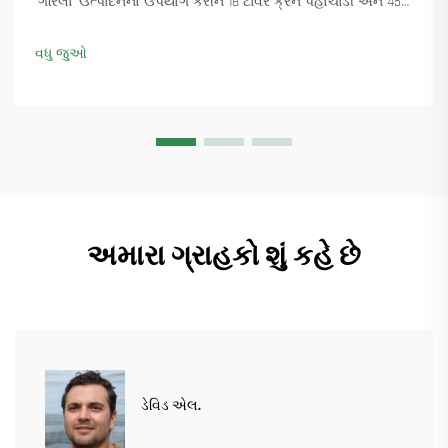
'ગેરિલા' ઉત્પાદનનો ઉપયોગ કરીને 18 ટાવર ક્રેન પહોંચાડી અને 45+
નવા ઓર્ડર સુનિશ્ચિત કર્યા. કેવી રીતે ઉત્પાદન ચાલુ રાખ્યું તે જુઓ.
વધુ માહિતી મેળવો.
વધુ જુઓ
અમારા ગ્રાહકો શું કહે છે
ડેવિડ એલ.