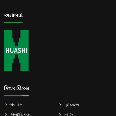
અમાબાદ
ક્વિક લિંક્સ
એવ પેજ
પ્રોડક્ટ્સ
એબાઉટ અસ
ન્યુઝ