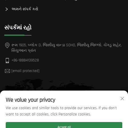
અમને સંપર્ક કરો
સંપર્કમાં રહો
રૂમ 1905, બ્લોક D, જિન્નીયુ વાન્ડા SOHO, જિન્નીયુ જિલ્લો, ચેંગડુ શહેર,
સિચુઆન પ્રાંત
+86-18884139528
[email protected]
We value your privacy
We use cookies and similar tools to provide our services. If you don't
want to accept all cookies, click Personalize cookies.
Accept all