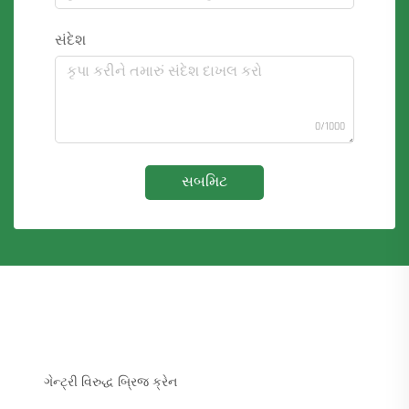
સંદેશ
0/1000
સબમિટ
ગેન્ટ્રી વિરુદ્ધ બ્રિજ ક્રેન