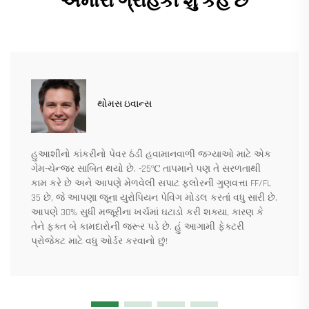
અમારા ગ્રાહકો શું કહે છે
થોમસ ઇવાન્સ
હુઆશીનો કાંકરીનો પેવર ઠંડી હવામાનવાળી જગ્યાઓ માટે એક
ગેમ-ચેન્જર સાબિત થયો છે. -25℃ તાપમાને પણ તે સરળતાથી
કામ કરે છે અને આપણે મેળવેલી સપાટ ફ્લોરની ગુણવત્તા FF/FL
35 છે, જે આપણા જૂના યુરોપિયન પેવિંગ મોડલ કરતાં વધુ સારી છે.
આપણે 30% સુધી મજૂરીના ખર્ચમાં ઘટાડો કરી શક્યા, કારણ કે
તેને ફક્ત બે કામદારોની જરૂર પડે છે. હું આગામી ફેક્ટરી
પ્રોજેક્ટ માટે વધુ ઓર્ડર કરવાનો છું!