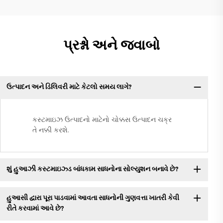
પ્રશ્નો અને જવાબો
ઉત્પાદન અને ડિલિવરી માટે કેટલો સમય લાગે?
કસ્ટમાઇઝ ઉત્પાદનો માટેનો ચોક્કસ ઉત્પાદન ચક્ર
તે નક્કી કરશે.
શું હુઆઝી કસ્ટમાઇઝ્ડ બાંધકામ સાધનોના સોલ્યુશન બનાવે છે?
હુઆસી દ્વારા પૂરા પાડવામાં આવતા સાધનોની ગુણવત્તા ખાતરી કેવી
રીતે કરવામાં આવે છે?