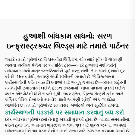
લેવલિંગ મશીન લેવલિંગ પેવર
હુઆશી બાંધકામ સાધનો: સરળ
ઇન્ફ્રાસ્ટ્રક્ચર બિલ્ડ્સ માટે તમારો પાર્ટનર
જ્યારે તમારો પ્રોજેક્ટ વિશ્વસનીય લિફ્ટિંગ, ચોકસાઈપૂર્વકની ગોઠવણી
અથવા કાર્યક્ષમ પેવિંગ પર આધારિત હોય—ત્યારે હુઆશી મશીનરીનું
બાંધકામ સાધનો માત્ર જરૂરિયાતોને પૂર્ણ કરતું નથી: તે માથાનો દુખાવો દૂર
કરે છે. 15+ વર્ષથી, આપણે એવી મશીનરી બનાવી છે જે વિશ્વભરના
કાર્યસ્થળોની કઠિન વાસ્તવિકતાઓ માટે અનુકૂળ થાય છે—વ્યસ્ત શહેરની
ગગનચુંબી ઇમારતોથી લઈને દૂરસ્થ રાજમાર્ગો, લાંબા પાલાના પુલથી લઈને
વ્યસ્ત એરપોર્ટની ધોરી સડકો સુધી. ટાવર ક્રેન, બ્રિજ ગેન્ટ્રી ક્રેન અને
કાંક્રિટ પેવિંગ રોબોટનો સમાવેશ થતી આપણી શ્રેણી એક જ ધ્યેય
આધારિત છે: તમારો પ્રોજેક્ટ સમયસર, બજેટમાં અને સુરક્ષિત રાખવો.
કાર્યસ્થળની પડકારો પર સમાધાન કરવાનું બંધ કરો
દરેક બાંધકામ પ્રોજેક્ટમાં તેના દુઃખદાયી મુદ્દાઓ હોય છે—ટાઇટ સમયસીમા,
કઠિન હવામાન, અસમાન ભૂપ્રદેશ અથવા ભૂલ માટે શૂન્ય જગ્યા. આપણી
સાધનસામગ્રીને આ પડકારોનો સામનો કરવા માટે ડિઝાઇન કરવામાં આવી છે: