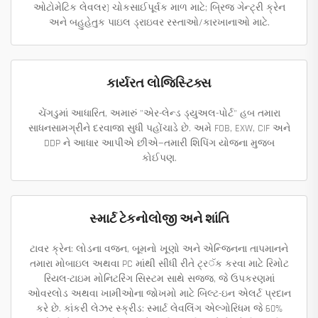
ઓટોમેટિક લેવલર) ચોકસાઈપૂર્વક માળ માટે; બ્રિજ ગેન્ટ્રી ક્રેન
અને બહુહેતુક પાઇલ ડ્રાઇવર રસ્તાઓ/કારખાનાઓ માટે.
કાર્યરત લોજિસ્ટિક્સ
ચેંગડુમાં આધારિત, અમારું "એર-લેન્ડ ડ્યુઅલ-પોર્ટ" હબ તમારા
સાધનસામગ્રીને દરવાજા સુધી પહોંચાડે છે. અમે FOB, EXW, CIF અને
DDP ને આધાર આપીએ છીએ—તમારી શિપિંગ યોજના મુજબ
કોઈપણ.
સ્માર્ટ ટેકનોલોજી અને શાંતિ
ટાવર ક્રેન: લોડના વજન, બૂમનો ખૂણો અને એન્જિનના તાપમાનને
તમારા મોબાઇલ અથવા PC માંથી સીધી રીતે ટ્ર‍ॅક કરવા માટે રિમોટ
રિયલ-ટાઇમ મોનિટરિંગ સિસ્ટમ સાથે સજ્જ, જે ઉપકરણમાં
ઓવરલોડ અથવા ખામીઓના જોખમો માટે બિલ્ટ-ઇન એલર્ટ પ્રદાન
કરે છે. કાંકરી લેઝર સ્ક્રીડ: સ્માર્ટ લેવલિંગ એલ્ગોરિધમ જે 60%