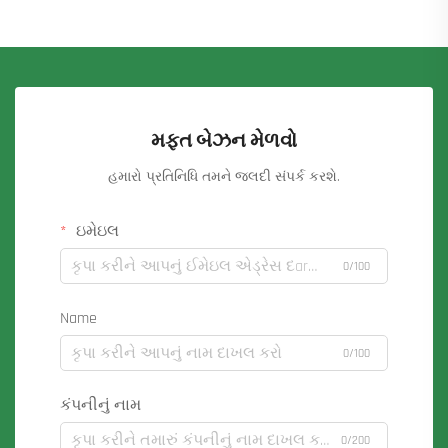
મફત બેઝન મેળવો
હમારો પ્રતિનિધિ તમને જલદી સંપર્ક કરશે.
ઇમેઇલ
0/100
Name
0/100
કંપનીનું નામ
0/200