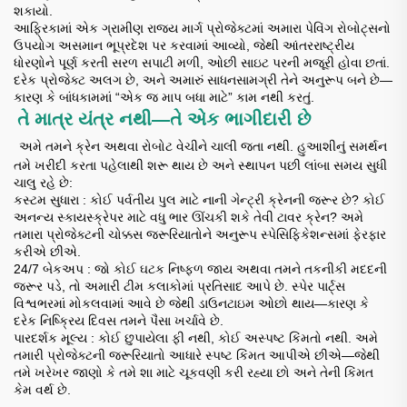
શકાયો.
આફ્રિકામાં એક ગ્રામીણ રાજ્ય માર્ગ પ્રોજેક્ટમાં અમારા પેવિંગ રોબોટ્સનો
ઉપયોગ અસમાન ભૂપ્રદેશ પર કરવામાં આવ્યો, જેથી આંતરરાષ્ટ્રીય
ધોરણોને પૂર્ણ કરતી સરળ સપાટી મળી, ઓછી સાઇટ પરની મજૂરી હોવા છતાં.
દરેક પ્રોજેક્ટ અલગ છે, અને અમારું સાધનસામગ્રી તેને અનુરૂપ બને છે—
કારણ કે બાંધકામમાં “એક જ માપ બધા માટે” કામ નથી કરતું.
તે માત્ર યંત્ર નથી—તે એક ભાગીદારી છે
​
​
અમે તમને ક્રેન અથવા રોબોટ વેચીને ચાલી જતા નથી. હુઆશીનું સમર્થન
તમે ખરીદી કરતા પહેલાથી શરૂ થાય છે અને સ્થાપન પછી લાંબા સમય સુધી
ચાલુ રહે છે:
કસ્ટમ સુધારા
: કોઈ પર્વતીય પુલ માટે નાની ગેન્ટ્રી ક્રેનની જરૂર છે? કોઈ
અનન્ય સ્કાયસ્ક્રેપર માટે વધુ ભાર ઊંચકી શકે તેવી ટાવર ક્રેન? અમે
તમારા પ્રોજેક્ટની ચોક્કસ જરૂરિયાતોને અનુરૂપ સ્પેસિફિકેશન્સમાં ફેરફાર
કરીએ છીએ.
24/7 બેકઅપ
: જો કોઈ ઘટક નિષ્ફળ જાય અથવા તમને તકનીકી મદદની
જરૂર પડે, તો અમારી ટીમ કલાકોમાં પ્રતિસાદ આપે છે. સ્પેર પાર્ટ્સ
વિશ્વભરમાં મોકલવામાં આવે છે જેથી ડાઉનટાઇમ ઓછો થાય—કારણ કે
દરેક નિષ્ક્રિય દિવસ તમને પૈસા ખર્ચાવે છે.
પારદર્શક મૂલ્ય
: કોઈ છુપાયેલા ફી નથી, કોઈ અસ્પષ્ટ કિંમતો નથી. અમે
તમારી પ્રોજેક્ટની જરૂરિયાતો આધારે સ્પષ્ટ કિંમત આપીએ છીએ—જેથી
તમે ખરેખર જાણો કે તમે શા માટે ચૂકવણી કરી રહ્યા છો અને તેની કિંમત
કેમ વર્થ છે.