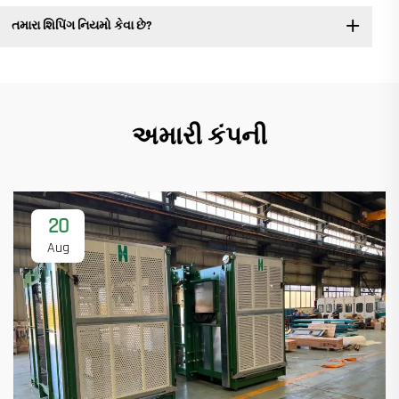
તમારા શિપિંગ નિયમો કેવા છે?
અમારી કંપની
20
Aug