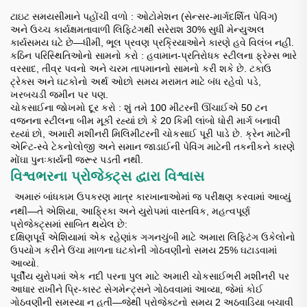
ટાઇટ સમયસીમાને પહોંચી વળો
: ઓટોમેશન (સેન્સર-માર્ગદર્શિત પેવિંગ)
અને ઉચ્ચ કાર્યક્ષમતાવાળી લિફ્ટિંગથી સરેરાશ 30% સુધી મેન્યુઅલ
કાર્યસમય ઘટે છે—ધીમી, ભૂલ પ્રવણ પ્રક્રિયાઓને કારણે હવે વિલંબ નહીં.
કઠિન પરિસ્થિતિઓનો સામનો કરો
: હવામાન-પ્રતિરોધક સ્ટીલના ફ્રેમ્સ ભારે
વરસાદ, તીવ્ર પવનો અને ચરમ તાપમાનનો સામનો કરી શકે છે. ટકાઉ
ટ્રેક્સ અને ઘટકોનો અર્થ ઓછો સમય મરામત માટે બંધ રહેવો પડે,
ખરબચડી જમીન પર પણ.
ચોકસાઈના જોખમો દૂર કરો
: શું તમે 100 મીટરની ઊંચાઈએ 50 ટન
વજનના સ્ટીલના બીમ મૂકી રહ્યાં છો કે 20 કિમી લાંબો ધોરી માર્ગ બનાવી
રહ્યાં છો, અમારી મશીનરી મિલિમીટરની ચોકસાઈ પૂરી પાડે છે. ક્રેન માટેની
એન્ટિ-સ્વે ટેકનોલોજી અને સમાન જાડાઈની પેવિંગ માટેની તકનીકને કારણે
મોંઘા પુનઃકાર્યની જરૂર પડતી નથી.
વિશ્વભરના પ્રોજેક્ટ્સ દ્વારા વિશ્વાસ
​
અમારું બાંધકામ ઉપકરણ માત્ર કારખાનાઓમાં જ પરીક્ષણ કરવામાં આવ્યું
નથી—તે એશિયા, આફ્રિકા અને યુરોપમાં વાસ્તવિક, મહત્વપૂર્ણ
પ્રોજેક્ટ્સમાં સાબિત થયેલ છે:
દક્ષિણપૂર્વ એશિયામાં એક રહેણાંક ગગનચુંબી માટે અમારા લિફ્ટિંગ ઉકેલોનો
ઉપયોગ કરીને ઉંચા માળના ઘટકોની ગોઠવણીનો સમય 25% ઘટાડવામાં
આવ્યો.
પૂર્વીય યુરોપમાં એક નદી પરના પુલ માટે અમારી ચોકસાઈભરી મશીનરી પર
આધાર રાખીને પ્રિ-કાસ્ટ સેગમેન્ટ્સને ગોઠવવામાં આવ્યા, જેમાં કોઈ
ગોઠવણીની સમસ્યા ન હતી—જેથી પ્રોજેક્ટનો સમય 2 અઠવાડિયા બચાવી