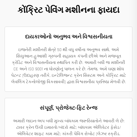
કોંક્રિટ પેવિંગ મશીનના ફાયદા
દાયકાઓનો અનુભવ અને વિશ્વસનીયતા
ઇજનેરી મશીનરી ક્ષેત્રે 50 થી વધુ વર્ષોના અનુભવ સાથે, અમે
સિચુઆન હુઆશી ગ્રુપની સહાયક કંપની છીએ અને મજબૂત
ક્રેડિટ અને વિશ્વસનીયતા સ્થાપિત કરી છે. અમારી બધી જ મશીનરી
CE અને ISO 9001 ના ધોરણોનું પાલન કરે છે. તેમજ, અમે ઘણા શોધ
પેટન્ટ (ઉદાહરણ તરીકે, ઇન્ટેલિજન્ટ ક્રેન સિસ્ટમ અને કોંક્રિટ માટે
લેવલિંગ ટેકનોલોજી વિકસાવવી) દ્વારા વિશ્વસનીય પ્રતિષ્ઠા મેળવી છે.
સંપૂર્ણ, પ્રોજેક્ટ-ફિટ રેન્જ
અમારી લાઇન-અપ બધી મુખ્ય બાંધકામ જરૂરિયાતોને આવરી લે છે:
ટાવર ક્રેન ઉંચી ઇમારતો/બંદરો માટે; બાંધકામ એલિવેટર ફેસેડ/
એલિવેટર શાફ્ટ કામ માટે; કાંકરી પેવિંગ રોબોટ (લેઝર સ્ક્રીડ,