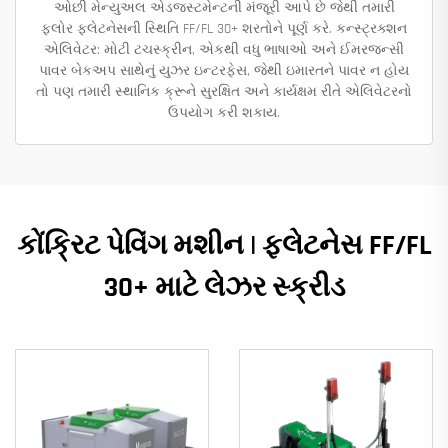
ઓછી મેન્યુઅલ એડજસ્ટમેન્ટની મંજૂરી આપે છે જેથી તમારી
ફ્લોર ફ્લેટનેસની સ્થિતિ FF/FL 30+ શરતોને પૂર્ણ કરે. કન્સ્ટ્રક્શન
એલિવેટર: મોટી ટચસ્ક્રીન, એકથી વધુ ભાષાઓ અને ઈમરજન્સી
પાવર બેકઅપ સાથેનું યુઝર ઇન્ટરફેસ, જેથી ઇમારતને પાવર ન હોય
તો પણ તમારી સ્થાનિક ક્રૂને સુરક્ષિત અને કાર્યક્ષમ રીતે એલિવેટરનો
ઉપયોગ કરી શકાય.
કોંક્રિટ પેવિંગ મશીન | ફ્લેટનેસ FF/FL
30+ માટે લેઝર સ્ક્રીડ