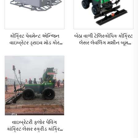
કોંક્રિટ પેવમેન્ટ એન્જિન
બેઠા વાળી ટેલિસ્કોપિક કોંક્રિટ
વાઇબ્રેટર ડ્રાઇવ મોડ કોર
લેસર લેવલિંગ મશીન બૂમ
ઘટકો સમાવેશ માટે મોટા પાયે
લેસર સ્ક્રીડ મશીન કોંક્રિટ
લેસર લેવલિંગ મશીન
માટે ફ્લોર
વાઇબ્રેટરી ફ્લોર પેવિંગ
કાંક્રિટ લેસર સ્ક્રીડ કાંક્રિટ
સ્ક્રીડ ઓટોમેટિક ફ્લોર