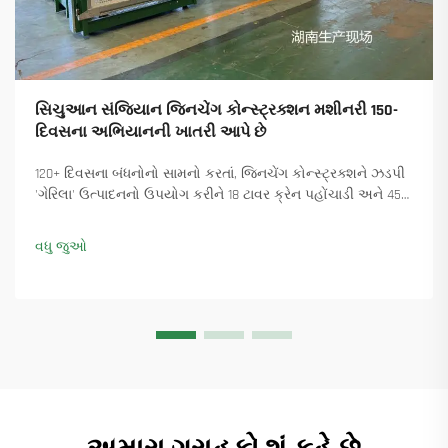
સિચુઆન સંજિયાન જિનચેંગ કોન્સ્ટ્રક્શન મશીનરી 150-
દિવસના અભિયાનની ખાતરી આપે છે
120+ દિવસના બંધનોનો સામનો કરતાં, જિનચેંગ કોન્સ્ટ્રક્શને ઝડપી
'ગેરિલા' ઉત્પાદનનો ઉપયોગ કરીને 18 ટાવર ક્રેન પહોંચાડી અને 45+
નવા ઓર્ડર સુનિશ્ચિત કર્યા. કેવી રીતે ઉત્પાદન ચાલુ રાખ્યું તે જુઓ.
વધુ માહિતી મેળવો.
વધુ જુઓ