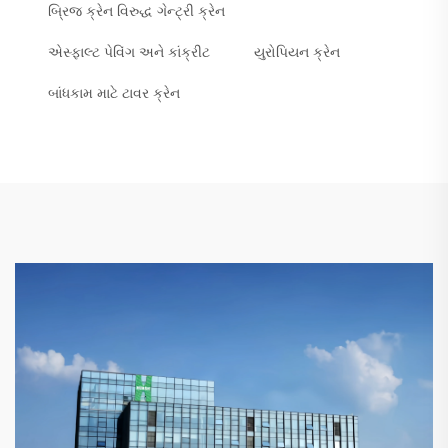
બ્રિજ ક્રેન વિરુદ્ધ ગેન્ટ્રી ક્રેન
એસ્ફાલ્ટ પેવિંગ અને કાંક્રીટ
યુરોપિયન ક્રેન
બાંધકામ માટે ટાવર ક્રેન