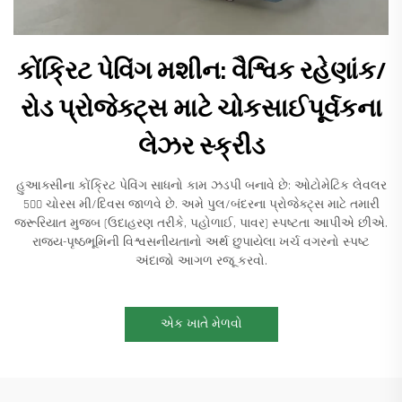
કોંક્રિટ પેવિંગ મશીન: વૈશ્વિક રહેણાંક/
રોડ પ્રોજેક્ટ્સ માટે ચોકસાઈપૂર્વકના
લેઝર સ્ક્રીડ
હુઆક્સીના કોંક્રિટ પેવિંગ સાધનો કામ ઝડપી બનાવે છે: ઓટોમેટિક લેવલર
500 ચોરસ મી/દિવસ જાળવે છે. અમે પુલ/બંદરના પ્રોજેક્ટ્સ માટે તમારી
જરૂરિયાત મુજબ (ઉદાહરણ તરીકે, પહોળાઈ, પાવર) સ્પષ્ટતા આપીએ છીએ.
રાજ્ય-પૃષ્ઠભૂમિની વિશ્વસનીયતાનો અર્થ છુપાયેલા ખર્ચ વગરનો સ્પષ્ટ
અંદાજો આગળ રજૂ કરવો.
એક ખાતે મેળવો