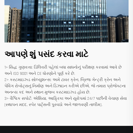
આપણે શું પસંદ કરવા માટે
1> સિદ્ધ ગુણવત્તા: ડિલિવરી પહેલાં બધા સાધનોનું પરીક્ષણ કરવામાં આવે છે
અને ISO 9001 અને CE ધોરણોને પૂર્ણ કરે છે.
2> કસ્ટમાઇઝ્ડ સોલ્યુશન્સ: અમે ટાવર ક્રેન, બ્રિજ ગેન્ટ્રી ક્રેન અને
પેવિંગ રોબોટ્સનું નિર્માણ અને ડિઝાઇન કરીએ છીએ, જે તમારા પ્રોજેક્ટના
અનન્ય કદ અને સ્થાન મુજબ કસ્ટમાઇઝ્ડ હોય છે.
3> વૈશ્વિક સપોર્ટ: એશિયા, આફ્રિકા અને યુરોપમાં 24/7 પછીની વેચાણ સેવા
(સ્થાપન મદદ, સ્પેર પાર્ટ્સની પુરવઠો અને જાળવણી તાલીમ).