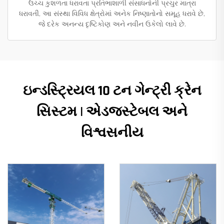
ઉચ્ચ કુશળતા ધરાવતા પ્રતિભાશાળી સંસાધનોની પ્રચુર માત્રા
ધરાવતી, આ સંસ્થા વિવિધ ક્ષેત્રોમાં અનેક નિષ્ણાતોનો સમૂહ ધરાવે છે,
જે દરેક અનન્ય દૃષ્ટિકોણ અને નવીન ઉકેલો લાવે છે.
ઇન્ડસ્ટ્રિયલ 10 ટન ગેન્ટ્રી ક્રેન
સિસ્ટમ | એડજસ્ટેબલ અને
વિશ્વસનીય