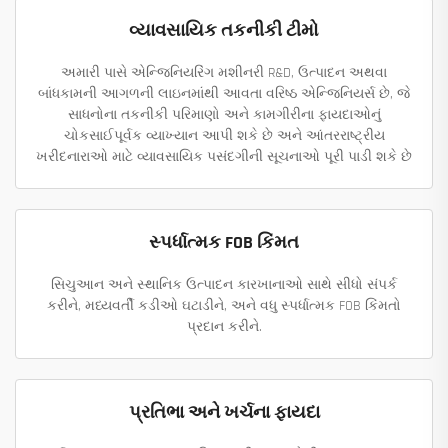
વ્યાવસાયિક તકનીકી ટીમો
અમારી પાસે એન્જિનિયરિંગ મશીનરી R&D, ઉત્પાદન અથવા
બાંધકામની આગળની લાઇનમાંથી આવતા વરિષ્ઠ એન્જિનિયર્સ છે, જે
સાધનોના તકનીકી પરિમાણો અને કામગીરીના ફાયદાઓનું
ચોકસાઈપૂર્વક વ્યાખ્યાન આપી શકે છે અને આંતરરાષ્ટ્રીય
ખરીદનારાઓ માટે વ્યાવસાયિક પસંદગીની સૂચનાઓ પૂરી પાડી શકે છે
સ્પર્ધાત્મક FOB કિંમત
સિચુઆન અને સ્થાનિક ઉત્પાદન કારખાનાઓ સાથે સીધો સંપર્ક
કરીને, મધ્યવર્તી કડીઓ ઘટાડીને, અને વધુ સ્પર્ધાત્મક FOB કિંમતો
પ્રદાન કરીને.
પ્રતિભા અને ખર્ચના ફાયદા