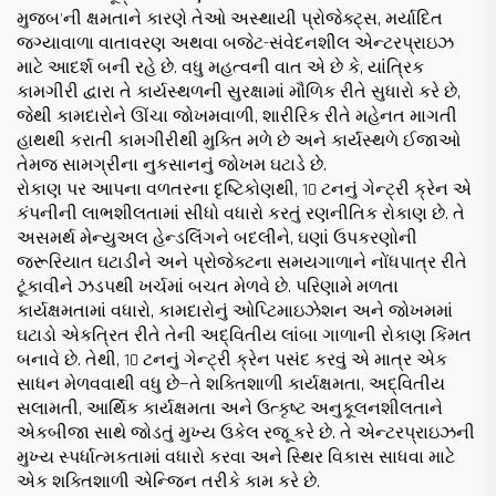
મુજબ'ની ક્ષમતાને કારણે તેઓ અસ્થાયી પ્રોજેક્ટ્સ, મર્યાદિત
જગ્યાવાળા વાતાવરણ અથવા બજેટ-સંવેદનશીલ એન્ટરપ્રાઇઝ
માટે આદર્શ બની રહે છે. વધુ મહત્વની વાત એ છે કે, યાંત્રિક
કામગીરી દ્વારા તે કાર્યસ્થળની સુરક્ષામાં મૌળિક રીતે સુધારો કરે છે,
જેથી કામદારોને ઊંચા જોખમવાળી, શારીરિક રીતે મહેનત માગતી
હાથથી કરાતી કામગીરીથી મુક્તિ મળે છે અને કાર્યસ્થળે ઈજાઓ
તેમજ સામગ્રીના નુકસાનનું જોખમ ઘટાડે છે.
રોકાણ પર આપના વળતરના દૃષ્ટિકોણથી, 10 ટનનું ગેન્ટ્રી ક્રેન એ
કંપનીની લાભશીલતામાં સીધો વધારો કરતું રણનીતિક રોકાણ છે. તે
અસમર્થ મેન્યુઅલ હેન્ડલિંગને બદલીને, ઘણાં ઉપકરણોની
જરૂરિયાત ઘટાડીને અને પ્રોજેક્ટના સમયગાળાને નોંધપાત્ર રીતે
ટૂંકાવીને ઝડપથી ખર્ચમાં બચત મેળવે છે. પરિણામે મળતા
કાર્યક્ષમતામાં વધારો, કામદારોનું ઓપ્ટિમાઇઝેશન અને જોખમમાં
ઘટાડો એકત્રિત રીતે તેની અદ્વિતીય લાંબા ગાળાની રોકાણ કિંમત
બનાવે છે. તેથી, 10 ટનનું ગેન્ટ્રી ક્રેન પસંદ કરવું એ માત્ર એક
સાધન મેળવવાથી વધુ છે—તે શક્તિશાળી કાર્યક્ષમતા, અદ્વિતીય
સલામતી, આર્થિક કાર્યક્ષમતા અને ઉત્કૃષ્ટ અનુકૂલનશીલતાને
એકબીજા સાથે જોડતું મુખ્ય ઉકેલ રજૂ કરે છે. તે એન્ટરપ્રાઇઝની
મુખ્ય સ્પર્ધાત્મકતામાં વધારો કરવા અને સ્થિર વિકાસ સાધવા માટે
એક શક્તિશાળી એન્જિન તરીકે કામ કરે છે.