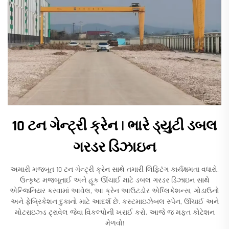
10 ટન ગેન્ટ્રી ક્રેન | ભારે ડ્યુટી ડબલ
ગરડર ડિઝાઇન
અમારી મજબૂત 10 ટન ગેન્ટ્રી ક્રેન સાથે તમારી લિફ્ટિંગ કાર્યક્ષમતા વધારો.
ઉત્કૃષ્ટ મજબૂતાઈ અને હૂક ઊંચાઈ માટે ડબલ ગરડર ડિઝાઇન સાથે
એન્જિનિયર કરવામાં આવેલ, આ ક્રેન આઉટડોર એપ્લિકેશન્સ, ગોડાઉનો
અને ફેબ્રિકેશન દુકાનો માટે આદર્શ છે. કસ્ટમાઇઝેબલ સ્પેન, ઊંચાઈ અને
મોટરાઇઝ્ડ ટ્રાવેલ જેવા વિકલ્પોની ખરાઈ કરો. આજે જ મફત કોટેશન
મેળવો!