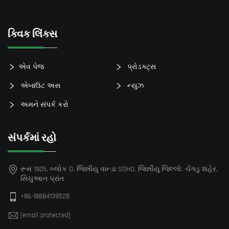
ક્વિક લિંક્સ
એવ પેજ
પ્રોડક્ટ્સ
એબાઉટ અસ
ન્યુઝ
અમને સંપર્ક કરો
સંપર્કમાં રહો
રૂમ 1905, બ્લોક D, જિન્નીયુ વાન્ડા SOHO, જિન્નીયુ જિલ્લો, ચેંગડુ શહેર,
સિચુઆન પ્રાંત
+86-18884139528
[email protected]