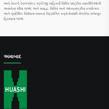
અને વેસ્ટર્ન ડેવલપમેન્ટ સ્ટ્રેટેજી સહિતની વિવિધ રાષ્ટ્રીય રણનીતિઓની
અસરોના સીધા લાભો; અને સમૃદ્ધ, વિવિધ અને આંતરરાષ્ટ્રીય સ્પર્ધાત્મક
અને પ્રાદેશિક વિશેષતા ધરાવતા ઉદ્યોગિક સ્ત્રોતોમાંથી મેળવેલા મજબૂત
હિસ્સાના લાભો.
અમાબાદ