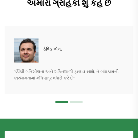
અમારા ગ્રાહકો શું કહે છે
ડેવિડ એલ.
“ઊંચી ગતિશીલતા અને શક્તિશાળી ડ્રાઇવ સાથે, તે બાંધકામની
કાર્યક્ષમતામાં નોંધપાત્ર વધારો કરે છે”