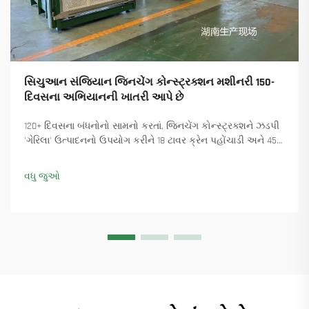
સિચુઆન સંજિયાન જિનચેંગ કોન્સ્ટ્રક્શન મશીનરી 150-
દિવસના અભિયાનની ખાતરી આપે છે
120+ દિવસના બંધનોનો સામનો કરતાં, જિનચેંગ કોન્સ્ટ્રક્શને ઝડપી
'ગેરિલા' ઉત્પાદનનો ઉપયોગ કરીને 18 ટાવર ક્રેન પહોંચાડી અને 45+
નવા ઓર્ડર સુનિશ્ચિત કર્યા. કેવી રીતે ઉત્પાદન ચાલુ રાખ્યું તે જુઓ.
વધુ માહિતી મેળવો.
વધુ જુઓ