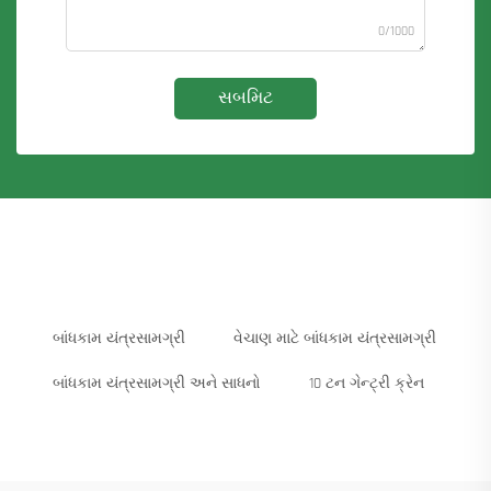
0/1000
સબમિટ
બાંધકામ યંત્રસામગ્રી
વેચાણ માટે બાંધકામ યંત્રસામગ્રી
બાંધકામ યંત્રસામગ્રી અને સાધનો
10 ટન ગેન્ટ્રી ક્રેન