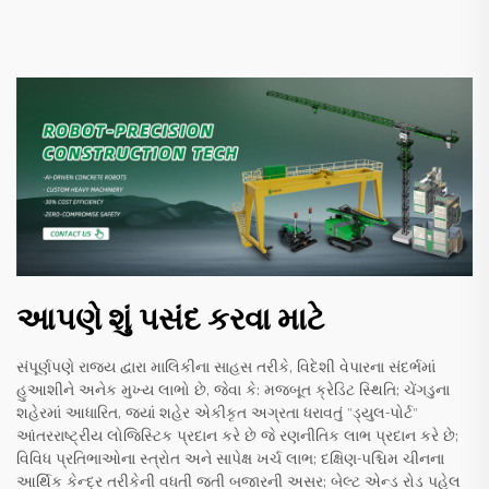
આપણે શું પસંદ કરવા માટે
સંપૂર્ણપણે રાજ્ય દ્વારા માલિકીના સાહસ તરીકે, વિદેશી વેપારના સંદર્ભમાં
હુઆશીને અનેક મુખ્ય લાભો છે, જેવા કે: મજબૂત ક્રેડિટ સ્થિતિ; ચેંગડુના
શહેરમાં આધારિત, જ્યાં શહેર એકીકૃત અગ્રતા ધરાવતું "ડ્યુલ-પોર્ટ"
આંતરરાષ્ટ્રીય લોજિસ્ટિક પ્રદાન કરે છે જે રણનીતિક લાભ પ્રદાન કરે છે;
વિવિધ પ્રતિભાઓના સ્ત્રોત અને સાપેક્ષ ખર્ચ લાભ; દક્ષિણ-પશ્ચિમ ચીનના
આર્થિક કેન્દ્ર તરીકેની વધતી જતી બજારની અસર; બેલ્ટ એન્ડ રોડ પહેલ