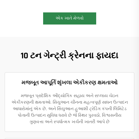
એક ખાતે મેળવો
10 ટન ગેન્ટ્રી ક્રેનના ફાયદા
મજબૂત આપૂર્તિ શૃંખલા એકીકરણ ક્ષમતાઓ
મજબૂત પ્રાદેશિક ઔદ્યોગિક સહાય અને સપ્લાય ચેઇન
એકીકરણની ક્ષમતાઓ. સિચુઆન ચીનના મહત્વપૂર્ણ સાધન ઉત્પાદન
આધારોમાંનું એક છે, અને સિચુઆન હુઆશી ટ્રેડિંગ કંપની લિમિટેડ
પોતાની ઉત્પાદન સુવિધા ધરાવે છે જે સ્થિર પુરવઠો, વિશ્વસનીય
ગુણવત્તા અને સ્પર્ધાત્મક ખર્ચની ખાતરી આપે છે