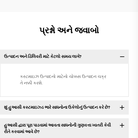
પ્રશ્નો અને જવાબો
ઉત્પાદન અને ડિલિવરી માટે કેટલો સમય લાગે?
કસ્ટમાઇઝ ઉત્પાદનો માટેનો ચોક્કસ ઉત્પાદન ચક્ર
તે નક્કી કરશે.
શું હુઆસી કસ્ટમાઇઝ્ડ ભારે સાધનોના ઉકેલોનું ઉત્પાદન કરે છે?
હુઆસી દ્વારા પૂરા પાડવામાં આવતા સાધનોની ગુણવત્તા ખાતરી કેવી
રીતે કરવામાં આવે છે?