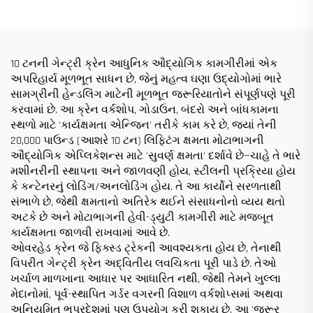
અને સાધનો વેચાણ માટે
પુએન્ટે ગ્રુઆ કિંમત
10 ટનની ગેન્ટ્રી ક્રેન આધુનિક ઔદ્યોગિક કામગીરીમાં એક
અપરિહાર્ય મૂળભૂત સાધન છે, જેનું મહત્વ ઘણા ઉદ્યોગોમાં ભારે
સામગ્રીની હેન્ડલિંગ માટેની મૂળભૂત જરૂરિયાતોને સંપૂર્ણપણે પૂરી
કરવામાં છે. આ ક્રેન વર્કશોપ, ગોડાઉન, બંદરો અને બાંધકામના
સ્થળો માટે 'કાર્યક્ષમતા એન્જિન' તરીકે કામ કરે છે, જ્યાં તેની
20,000 પાઉન્ડ (આશરે 10 ટન) લિફ્ટિંગ ક્ષમતા મોટાભાગની
ઔદ્યોગિક એપ્લિકેશન્સ માટે 'સુવર્ણ ક્ષમતા' દર્શાવે છે—ચાહે તે ભારે
મશીનરીની સ્થાપના અને જાળવણી હોય, સ્ટીલની પ્રક્રિયા હોય
કે કન્ટેનરનું લોડિંગ/અનલોડિંગ હોય. તે આ કાર્યોને સરળતાથી
સંભાળે છે, જેથી ક્ષમતાનો અતિરેક થઈને સંસાધનોનો વ્યય થતો
અટકે છે અને મોટાભાગની હેવી-ડ્યુટી કામગીરી માટે મજબૂત
કાર્યક્ષમતા જાળવી રાખવામાં આવે છે.
ઓવરહેડ ક્રેન જે ફિક્સ્ડ ટ્રેકની આવશ્યકતા હોય છે, તેનાથી
વિપરીત ગેન્ટ્રી ક્રેન અદ્વિતીય લવચિકતા પૂરી પાડે છે. તેઓ
ખર્ચાળ માળખાના આધાર પર આધારિત નથી, જેથી તેમને ખુલ્લા
મેદાનોમાં, પૂર્વ-સ્થાપિત ગર્ડર વગરની વિશાળ વર્કશોપ્સમાં અથવા
અનિયમિત ભૂપ્રદેશમાં પણ ઉપયોગ કરી શકાય છે. આ 'જરૂર