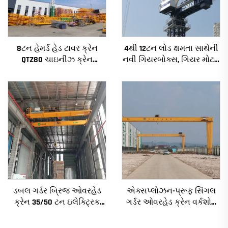
8ટન હેમર્ડ હેડ ટાવર ક્રેન
4થી 12ટન લોડ ક્ષમતા સાથેની
QTZ80 ચાઇનીઝ ક્રેન
નવી ગિયરબોક્સ, ગિયર મોટર,
સ્પર્ધાત્મક કિંમત સાથે
બેરિંગ કોર સાથેની નિર્માણ
ટાવર ક્રેન
ડબલ ગર્ડર બ્રિજ ઓવરહેડ
એક્સપ્લોઝન-પ્રૂફ સિંગલ
ક્રેન 35/50 ટન ઇલેક્ટ્રિક
ગર્ડર ઓવરહેડ ક્રેન વર્કશોપ
ક્રેન ક્રેન 8/10/20/30/35
ક્રેન 2/3.2/8/10/16t
સ્પેન ઔદ્યોગિક મશીનરી
ટ્રાવેલિંગ બ્રિજ ક્રેન મિની