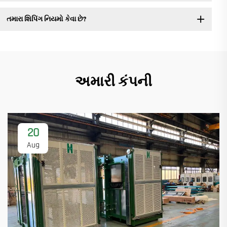
તમારા શિપિંગ નિયમો કેવા છે?
અમારી કંપની
20
Aug