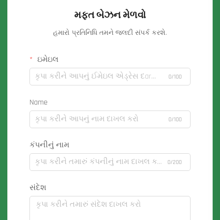
મફત બેઝન મેળવો
હમારો પ્રતિનિધિ તમને જલદી સંપર્ક કરશે.
ઇમેઇલ
0/100
Name
0/100
કંપનીનું નામ
0/200
સંદેશ