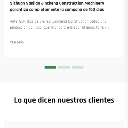
Sichuan Sanjian Jincheng Construction Machinery
garantiza completamente la campaña de 150 días
Ante 120+ días de cierres, Jincheng Construction utilizó una
producción ágil tipo 'guerrilla' para entregar 18 grúas torre y
asegurar más de 45 nuevos pedidos. Descubra cómo mantuvieron
la producción en marcha. Obtenga más información.
VER MÁS
Lo que dicen nuestros clientes