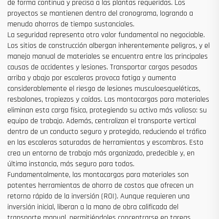
de forma continua y precisa a las plantas requeridas. Los
proyectos se mantienen dentro del cronograma, logrando a
menudo ahorros de tiempo sustanciales.
La seguridad representa otro valor fundamental no negociable.
Los sitios de construcción albergan inherentemente peligros, y el
manejo manual de materiales se encuentra entre las principales
causas de accidentes y lesiones. Transportar cargas pesadas
arriba y abajo por escaleras provoca fatiga y aumenta
considerablemente el riesgo de lesiones musculoesqueléticas,
resbalones, tropiezos y caídas. Las montacargas para materiales
eliminan esta carga física, protegiendo su activo más valioso: su
equipo de trabajo. Además, centralizan el transporte vertical
dentro de un conducto seguro y protegido, reduciendo el tráfico
en las escaleras saturadas de herramientas y escombros. Esto
crea un entorno de trabajo más organizado, predecible y, en
última instancia, más seguro para todos.
Fundamentalmente, las montacargas para materiales son
potentes herramientas de ahorro de costos que ofrecen un
retorno rápido de la inversión (ROI). Aunque requieren una
inversión inicial, liberan a la mano de obra calificada del
transporte manual, permitiéndoles concentrarse en tareas