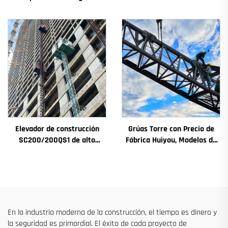
a 12t, nuevos componentes
rendimiento para fachadas y
principales: caja de
pozos de ascensores,
engranajes, motor de
destinado a Argelia
engranaje, rodamiento
Elevador de construcción
Grúas Torre con Precio de
SC200/200QS1 de alto
Fábrica Huiyou, Modelos de
rendimiento para
4, 5, 6 y 8 Toneladas para
construcción de fachadas y
Sitios de Construcción
pozos de ascensores, en
venta a bajo precio
En la industria moderna de la construcción, el tiempo es dinero y
la seguridad es primordial. El éxito de cada proyecto de