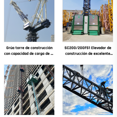
Grúa torre de construcción
SC200/200FS1 Elevador de
con capacidad de carga de 4t
construcción de excelente
a 12t, nuevos componentes
rendimiento para fachadas y
principales: caja de
pozos de ascensores,
engranajes, motor de
destinado a Argelia
engranaje, rodamiento