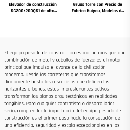
Elevador de construcción
Grúas Torre con Precio de
SC200/200QS1 de alto
Fábrica Huiyou, Modelos de
rendimiento para
4, 5, 6 y 8 Toneladas para
construcción de fachadas y
Sitios de Construcción
pozos de ascensores, en
venta a bajo precio
El equipo pesado de construcción es mucho más que una
combinación de metal y caballos de fuerza; es el motor
principal que impulsa el avance de la civilización
moderna. Desde las carreteras que transitamos
diariamente hasta los rascacielos que definen los
horizontes urbanos, estos impresionantes activos
transforman los planos arquitectónicos en realidades
tangibles. Para cualquier contratista o desarrollador
serio, comprender la importancia del equipo pesado de
construcción es el primer paso hacia la consecución de
una eficiencia, seguridad y escala excepcionales en los