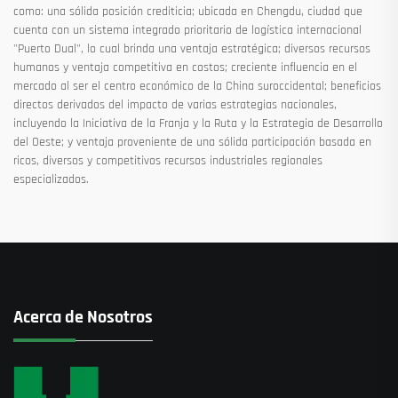
como: una sólida posición crediticia; ubicada en Chengdu, ciudad que
cuenta con un sistema integrado prioritario de logística internacional
"Puerto Dual", lo cual brinda una ventaja estratégica; diversos recursos
humanos y ventaja competitiva en costos; creciente influencia en el
mercado al ser el centro económico de la China suroccidental; beneficios
directos derivados del impacto de varias estrategias nacionales,
incluyendo la Iniciativa de la Franja y la Ruta y la Estrategia de Desarrollo
del Oeste; y ventaja proveniente de una sólida participación basada en
ricos, diversos y competitivos recursos industriales regionales
especializados.
Acerca de Nosotros