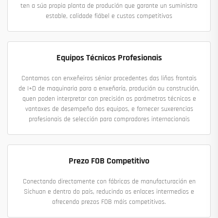
ten a súa propia planta de produción que garante un suministro
estable, calidade fiábel e custos competitivos
Equipos Técnicos Profesionais
Contamos con enxeñeiros sénior procedentes das liñas frontais
de I+D de maquinaria para a enxeñaría, produción ou construción,
quen poden interpretar con precisión os parámetros técnicos e
vantaxes de desempeño dos equipos, e fornecer suxerencias
profesionais de selección para compradores internacionais
Prezo FOB Competitivo
Conectando directamente con fábricas de manufacturación en
Sichuan e dentro do país, reducindo os enlaces intermedios e
ofrecendo prezos FOB máis competitivos.