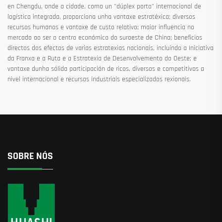
en Chengdu, onde a cidade, como un "dúplex porto" internacional de
logística integrada, proporciona unha vantaxe estratéxica; diversos
recursos humanos e vantaxe de custo relativo; maior influencia no
mercado ao ser o centro económico do suroeste de China; beneficios
directos dos efectos de varias estratexias nacionais, incluíndo a Iniciativa
da Franxa e a Ruta e a Estratexia de Desenvolvemento do Oeste; e
vantaxe dunha sólida participación de ricos, diversos e competitivos a
nivel internacional e recursos industriais especializados rexionais.
SOBRE NÓS