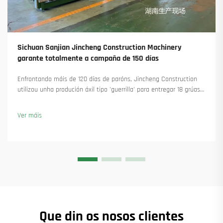
Sichuan Sanjian Jincheng Construction Machinery
garante totalmente a campaña de 150 días
Enfrontando máis de 120 días de paróns, Jincheng Construction
utilizou unha produción áxil tipo 'guerrilla' para entregar 18 grúas
torre e asegurar máis de 45 novas encomendas. Vexa como
manteu a produción en marcha. Saiba máis.
Ver máis
Que din os nosos clientes