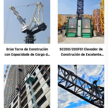
Grúa Torre de Construción
SC200/200FS1 Elevador de
con Capacidade de Carga de
Construción de Excelente
4t a 12t Nova Caxa de
Rendemento para Fachada
Cambios Motor de
de Edificios e Pozo de
Engranaxes Coxinetes
Ascensor para Alxeria
Principais