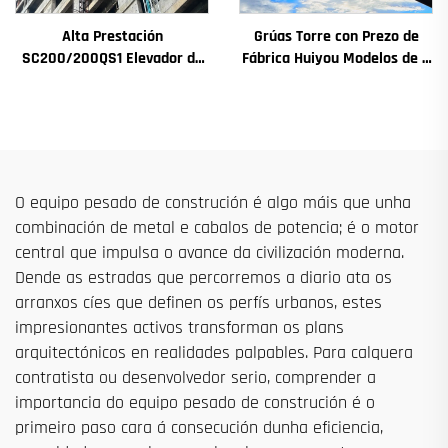
Alta Prestación
Grúas Torre con Prezo de
SC200/200QS1 Elevador de
Fábrica Huiyou Modelos de 4
Construción para Fachadas
Toneladas 5 Toneladas 6
de Edificios e Construción de
Toneladas 8 Toneladas para
Pozos de Ascensor en Venda
Sitios de Construción
a Baixo Prezo
O equipo pesado de construción é algo máis que unha
combinación de metal e cabalos de potencia; é o motor
central que impulsa o avance da civilización moderna.
Dende as estradas que percorremos a diario ata os
arranxos cíes que definen os perfís urbanos, estes
impresionantes activos transforman os plans
arquitectónicos en realidades palpables. Para calquera
contratista ou desenvolvedor serio, comprender a
importancia do equipo pesado de construción é o
primeiro paso cara á consecución dunha eficiencia,