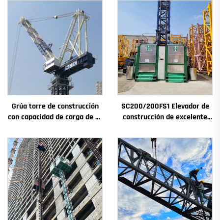
Grúa torre de construcción
SC200/200FS1 Elevador de
con capacidad de carga de 4t
construcción de excelente
a 12t, nuevos componentes
rendimiento para fachadas y
principales: caja de
pozos de ascensores,
engranajes, motor de
destinado a Argelia
engranaje, rodamiento