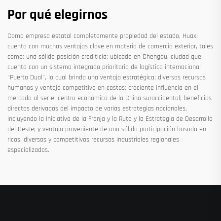
Por qué elegirnos
Como empresa estatal completamente propiedad del estado, Huaxi
cuenta con muchas ventajas clave en materia de comercio exterior, tales
como: una sólida posición crediticia; ubicada en Chengdu, ciudad que
cuenta con un sistema integrado prioritario de logística internacional
"Puerto Dual", lo cual brinda una ventaja estratégica; diversos recursos
humanos y ventaja competitiva en costos; creciente influencia en el
mercado al ser el centro económico de la China suroccidental; beneficios
directos derivados del impacto de varias estrategias nacionales,
incluyendo la Iniciativa de la Franja y la Ruta y la Estrategia de Desarrollo
del Oeste; y ventaja proveniente de una sólida participación basada en
ricos, diversos y competitivos recursos industriales regionales
especializados.