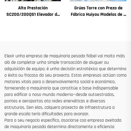
Alta Prestación
Grúas Torre con Prezo de
SC200/200QS1 Elevador de
Fábrica Huiyou Modelos de 4
Construción para Fachadas
Toneladas 5 Toneladas 6
de Edificios e Construción de
Toneladas 8 Toneladas para
Pozos de Ascensor en Venda
Sitios de Construción
a Baixo Prezo
Elexir unha empresa de maquinaria pesada fiábel vai moito máis
aló de completar unha simple transacción de aluguer ou
adquisición de equipo; é unha decisión estratéxica que determina
o éxito ou fracaso do seu proxecto. Estas empresas actúan como
motores vitais para o desenvolvemento social e económico,
fornecendo a maquinaria que constitúe a base indispensable
para edificar o noso mundo moderno—desde autoestradas,
pontes e aeroportos ata redes enerxéticas e diversas
estruturas. Sen elas, calquera proxecto de infraestrutura a
grande escala tería dificultades para avanzar.
Para o seu negocio específico, asociarse coa empresa axeitada
de maquinaria pesada determina directamente a eficiencia