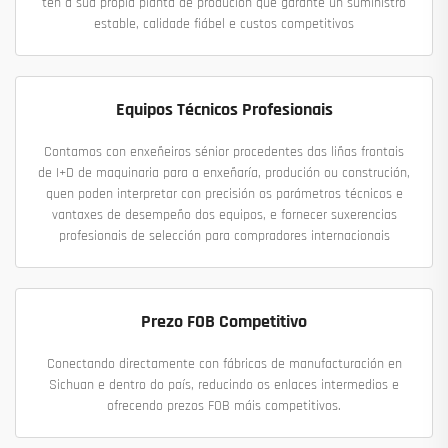
ten a súa propia planta de produción que garante un suministro
estable, calidade fiábel e custos competitivos
Equipos Técnicos Profesionais
Contamos con enxeñeiros sénior procedentes das liñas frontais
de I+D de maquinaria para a enxeñaría, produción ou construción,
quen poden interpretar con precisión os parámetros técnicos e
vantaxes de desempeño dos equipos, e fornecer suxerencias
profesionais de selección para compradores internacionais
Prezo FOB Competitivo
Conectando directamente con fábricas de manufacturación en
Sichuan e dentro do país, reducindo os enlaces intermedios e
ofrecendo prezos FOB máis competitivos.