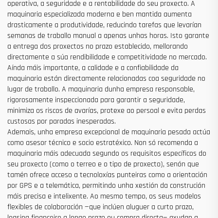
operativa, a seguridade e a rentabilidade do seu proxecto. A
maquinaria especializada moderna e ben mantida aumenta
drasticamente a produtividade, reducindo tarefas que levarían
semanas de traballo manual a apenas unhas horas. Isto garante
a entrega dos proxectos no prazo establecido, mellorando
directamente a súa rendibilidade e competitividade no mercado.
Aínda máis importante, a calidade e a confiabilidade da
maquinaria están directamente relacionadas coa seguridade no
lugar de traballo. A maquinaria dunha empresa responsable,
rigorosamente inspeccionada para garantir a seguridade,
minimiza os riscos de avarías, protexe ao persoal e evita perdas
custosas por paradas inesperadas.
Ademais, unha empresa excepcional de maquinaria pesada actúa
como asesor técnico e socio estratéxico. Non só recomenda a
maquinaria máis adecuada segundo os requisitos específicos do
seu proxecto (como o terreo e o tipo de proxecto), senón que
tamén ofrece acceso a tecnoloxías punteiras como a orientación
por GPS e a telemática, permitindo unha xestión da construción
máis precisa e intelixente. Ao mesmo tempo, os seus modelos
flexibles de colaboración —que inclúen aluguer a curto prazo,
leasing financeiro a longo prazo ou compra directa— axudan a