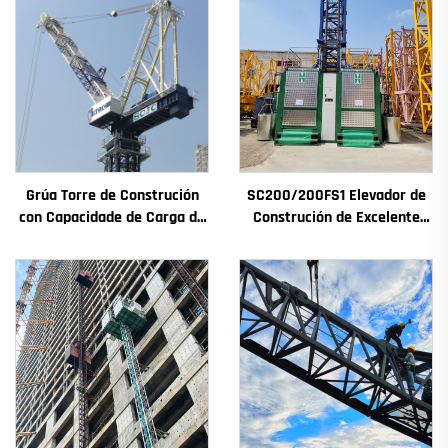
Grúa Torre de Construción
SC200/200FS1 Elevador de
con Capacidade de Carga de
Construción de Excelente
4t a 12t Nova Caxa de
Rendemento para Fachada
Cambios Motor de
de Edificios e Pozo de
Engranaxes Coxinetes
Ascensor para Alxeria
Principais