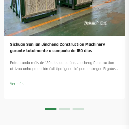
Sichuan Sanjian Jincheng Construction Machinery
garante totalmente a campaña de 150 días
Enfrontando máis de 120 días de paróns, Jincheng Construction
utilizou unha produción áxil tipo 'guerrilla' para entregar 18 grúas
torre e asegurar máis de 45 novas encomendas. Vexa como
manteu a produción en marcha. Saiba máis.
Ver máis