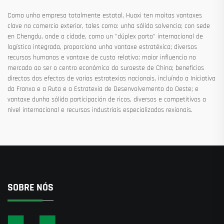
Como unha empresa totalmente estatal, Huaxi ten moitas vantaxes
clave no comercio exterior, tales como: unha sólida solvencia; con sede
en Chengdu, onde a cidade, como un "dúplex porto" internacional de
logística integrada, proporciona unha vantaxe estratéxica; diversos
recursos humanos e vantaxe de custo relativo; maior influencia no
mercado ao ser o centro económico do suroeste de China; beneficios
directos dos efectos de varias estratexias nacionais, incluíndo a Iniciativa
da Franxa e a Ruta e a Estratexia de Desenvolvemento do Oeste; e
vantaxe dunha sólida participación de ricos, diversos e competitivos a
nivel internacional e recursos industriais especializados rexionais.
SOBRE NÓS