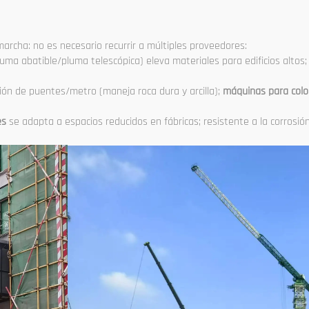
rcha: no es necesario recurrir a múltiples proveedores:
luma abatible/pluma telescópica) eleva materiales para edificios altos;
ión de puentes/metro (maneja roca dura y arcilla);
máquinas para col
es
se adapta a espacios reducidos en fábricas; resistente a la corrosió