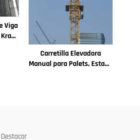
e Viga
a Krane
uz
Carretilla Elevadora
ria
Manual para Palets, Estado
nta
Nuevo, Componentes
Principales Incluyen Motor,
Caja de Cambios,
Engranaje, Cojinete,
Bomba, Motor de
Combustión, Capacidad
Nominal
 Destacar