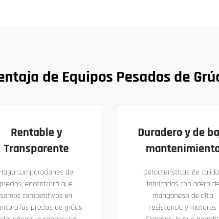
entaja de Equipos Pesados de Grú
Rentable y
Duradero y de ba
Transparente
mantenimient
Haga comparaciones de
Características de calid
precios; encontrará que
fabricadas con acero d
somos competitivos en
manganeso de alta
nto a los precios de grúas
resistencia y motores