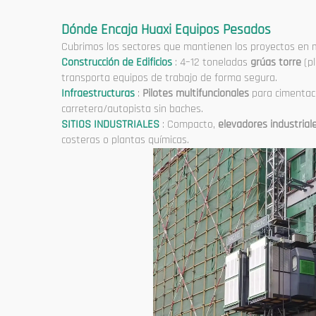
Dónde Encaja Huaxi Equipos Pesados
Cubrimos los sectores que mantienen los proyectos en ma
Construcción de Edificios
: 4–12 toneladas
grúas torre
(p
transporta equipos de trabajo de forma segura.
Infraestructuras
:
Pilotes multifuncionales
para cimentac
carretera/autopista sin baches.
SITIOS INDUSTRIALES
: Compacto,
elevadores industrial
costeras o plantas químicas.