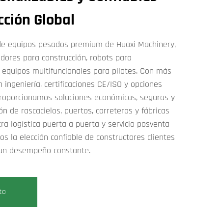
cción Global
 de equipos pesados premium de Huaxi Machinery,
adores para construcción, robots para
 equipos multifuncionales para pilotes. Con más
 ingeniería, certificaciones CE/ISO y opciones
roporcionamos soluciones económicas, seguras y
ón de rascacielos, puertos, carreteras y fábricas
a logística puerta a puerta y servicio posventa
s la elección confiable de constructores clientes
 un desempeño constante.
to