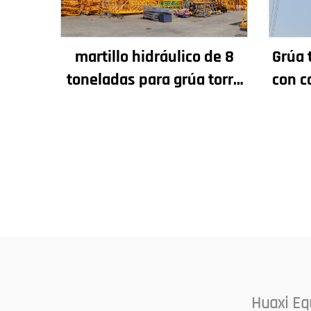
martillo hidráulico de 8
Grúa 
toneladas para grúa torre
con c
QTZ80 de China con precio
competitivo
compo
caja 
de en
Huaxi Eq