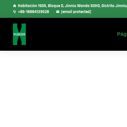
Habitación 1905, Bloque D, Jinniu Wanda SOHO, Distrito Jinni
+86-18884139528
[email protected]
Pági