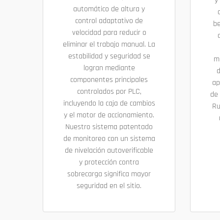
y
automático de altura y
control adaptativo de
be
velocidad para reducir o
eliminar el trabajo manual. La
estabilidad y seguridad se
m
logran mediante
d
componentes principales
ap
controlados por PLC,
de 
incluyendo la caja de cambios
Ru
y el motor de accionamiento.
Nuestro sistema patentado
de monitoreo con un sistema
de nivelación autoverificable
y protección contra
sobrecarga significa mayor
seguridad en el sitio.