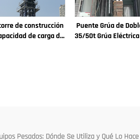
torre de construcción
Puente Grúa de Dobl
apacidad de carga de
35/50t Grúa Eléctric
4t a 12t, nuevos
8/10/20/30/35 L
nentes principales:
Equipos y Maquina
de engranajes, motor
Industrial en Ve
granaje, rodamiento
uipos Pesados: Dónde Se Utiliza y Qué Lo Hace