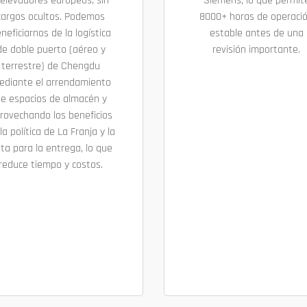
 elevadores europeos; sin
Siemens, lo que permit
cargos ocultos. Podemos
8000+ horas de operaci
neficiarnos de la logística
estable antes de una
de doble puerto (aéreo y
revisión importante.
terrestre) de Chengdu
ediante el arrendamiento
e espacios de almacén y
rovechando los beneficios
la política de La Franja y la
ta para la entrega, lo que
reduce tiempo y costos.