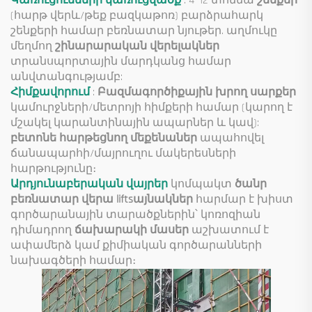
Կառուցումների կառուցվածք
: 4–12 տոննա
շենքեր
(հարթ վերև/թեք բազկաթոռ) բարձրահարկ
շենքերի համար բեռնատար նյութեր. աղմուկը
մեղմող
շինարարական վերելակներ
տրանսպորտային մարդկանց համար
անվտանգությամբ:
Հիմքավորում
:
Բազմագործիքային խրող սարքեր
կամուրջների/մետրոյի հիմքերի համար (կարող է
մշակել կարանտինային ապարներ և կավ):
բետոնե հարթեցնող մեքենաներ
ապահովել
ճանապարհի/մայրուղու մակերեսների
հարթությունը։
Արդյունաբերական վայրեր
կոմպակտ
ծանր
բեռնատար վերա liftsայնակներ
հարմար է խիստ
գործարանային տարածքներին՝ կոռոզիան
դիմադրող
ճախարակի մասեր
աշխատում է
ափամերձ կամ քիմիական գործարանների
նախագծերի համար։