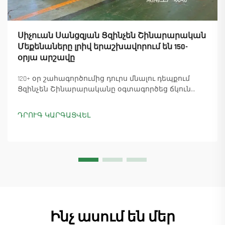
Սիչուան Սանցզյան Ցզինչեն Շինարարական
Մեքենաները լրիվ երաշխավորում են 150-
օրյա արշավը
120+ օր շահագործումից դուրս մնալու դեպքում
Ցզինչեն Շինարարականը օգտագործեց ճկուն
«պարտիզանական» արտադրությունը՝
ապահովելով 18 աշտարակային ճանկային
ԴՐՈՒԳ ԿԱՐԳԱՑՎԵԼ
տնտեսուղղիչների մատուցումը և ապահովելով
45+ նոր պատվերներ: Տեսեք, թե ինչպես է
արտադրությունը շարունակվում: Ինչպես ավելի
շատ տեղեկանալ
Ինչ ասում են մեր