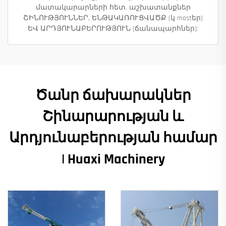
մատակարարների հետ. աշխատանքներ
ՇԻՆՈՒԹՅՈՒՆՆԵՐ, ԵՆԹԱԿԱՌՈՒՑՎԱԾՔ (կ mostեր)
ԵՎ ԱՐԴՅՈՒՆԱԲԵՐՈՒԹՅՈՒՆ (ճանապարհներ):
Ծանր ճախարակներ
Շինարարության և
Արդյունաբերության համար
| Huaxi Machinery