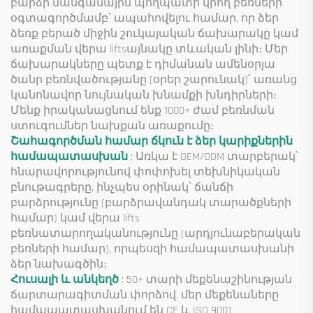
բարձր մանգանային պողպատի կրող բեռների
օգտագործմամբ՝ ապահովելու համար, որ ձեր
ձեռք բերած միջին շուկայական ճախարակը կամ
առաքման վերա liftsայնակը տևական լինի։ Մեր
ճախարակները պետք է դիմանան ամենօրյա
ծանր բեռնվածությանը (օրեր շարունակ)՝ առանց
կանոնավոր նույնական խնամքի խնդիրների։
Մենք իրականացնում ենք 1000+ ժամ բեռնման
ստուգումներ նախքան առաքումը։
Շահագործման համար ճկուն է ձեր կարիքներին
համապատասխան
: Առկա է OEM/ODM տարբերակ՝
հնարավորությունով փոփոխել տեխնիկական
բնութագրերը, ինչպես օրինակ՝ ճանճի
բարձրությունը (բարձրավանդակ տարածքների
համար) կամ վերա lifts
բեռնատարողականությունը (արդյունաբերական
բեռների համար), որպեսզի համապատասխանի
ձեր նախագծին։
Հուսալի և անկեղծ
: 50+ տարի մեքենաշինության
ճարտարագիտման փորձով. մեր մեքենաները
համապատասխանում են CE և ISO 9001