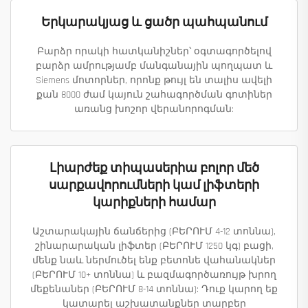
Երկարակյաց և ցածր պահպանում
Բարձր որակի հատկանիշներ՝ օգտագործելով
բարձր ամրությամբ մանգանային պողպատ և
Siemens մոտորներ, որոնք թույլ են տալիս ավելի
քան 8000 ժամ կայուն շահագործման գոտիներ
առանց խոշոր վերանորոգման:
Լիարժեք տիպասերիա բոլոր մեծ
սարքավորումների կամ լիֆտերի
կարիքների համար
Աշտարակային ճանճերից (ԲԵՐՈՒՄ 4-12 տոննա),
շինարարական լիֆտեր (ԲԵՐՈՒՄ 1250 կգ) բացի,
մենք նաև ներմուծել ենք բետոնե վահանակներ
(ԲԵՐՈՒՄ 10+ տոննա) և բազմագործառույթ խրող
մեքենաներ (ԲԵՐՈՒՄ 8-14 տոննա): Դուք կարող եք
կատարել աշխատանքներ տարբեր