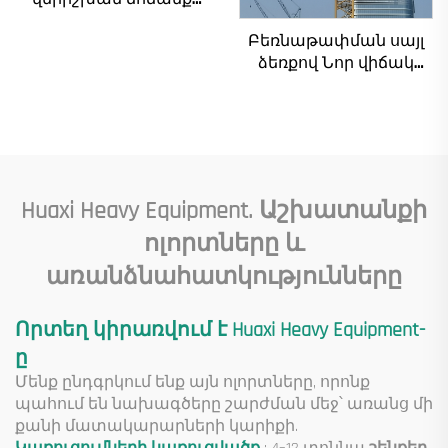
35/50տ էլեկտրական
Բեռնաթափման սայլ
ճոճանք կրաններ
ձեռքով Նոր վիճակ
8/10/20/30/35
հիմնական
տնտեսական
բաղադրիչներ
հնարավորություններ
ներառյալ շարժիչ
արդյունաբերական
արագացնող
սարքավորումներ և
արագացուցիչ
սարքեր վաճառքի
մանժեթ պոմպ շարժիչ
համար
Huaxi Heavy Equipment. Աշխատանքի
Ներքին
ոլորտները և
բեռնվածություն
առանձնահատկությունները
Որտեղ կիրառվում է Huaxi Heavy Equipment-
ը
Մենք ընդգրկում ենք այն ոլորտները, որոնք
պահում են նախագծերը շարժման մեջ՝ առանց մի
քանի մատակարարների կարիքի.