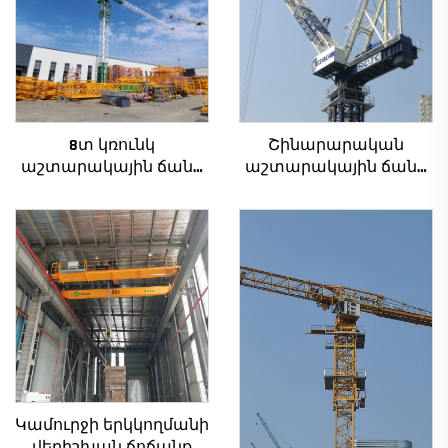
8տ կռունկ
Շինարարական
աշտարակային ճանկ
աշտարակային ճանկ
QTZ80 չինական կռունկ
4տ-ից մինչև 12տ
մրցունակ գնով
բեռնամբարի
հզորությամբ, նոր
ատամնանիվի արկղ,
ատամնանիվի շարժիչ,
աստիճանավոր
ստորին մաս
Կամուրջի երկկողմանի
վերիշխան ճոճանք