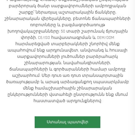
բարձրորակ ծանր սարքավորումների ամբողջական
շարքը՝ ներառյալ աշտարակային ճանկերը,
շինարարական վերելակները, բետոնե ճանապարհների
ռոբոտները և բազմագործառույթ
խողովակաշրջանները: 50 տարի շարունակ ճյուղային
փորձի, CE/ISO հավաստագրման և OEM/ODM
հարմարեցված տարբերակների շնորհիվ մենք
ապահովում ենք արդյունավետ, անվտանգ և հուսալի
սարքավորումների լուծումներ բարձրահարկ
շինարարության, նավահանգիստների,
ճանապարհների և գործարանների համար ամբողջ
աշխարհում: Մեր դուռ առ դուռ տրանսպորտային
ծառայությամբ և արագ արձագանքող սպասարկմամբ
մենք համաշխարհային շինարարական
ընկերությունների վստահելի ընտրությունն ենք մնում
հաստատված արդյունքներով:
Ստանալ պատվեր