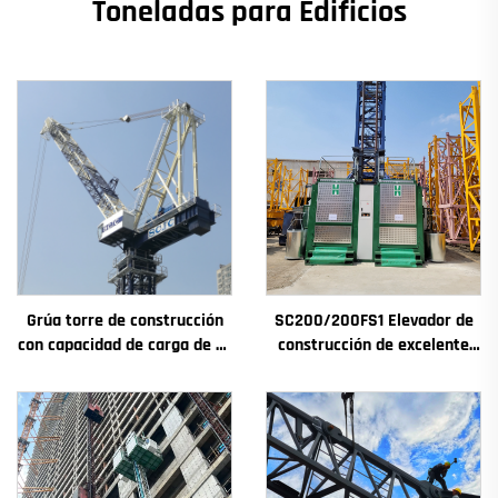
Toneladas para Edificios
Grúa torre de construcción
SC200/200FS1 Elevador de
con capacidad de carga de 4t
construcción de excelente
a 12t, nuevos componentes
rendimiento para fachadas y
principales: caja de
pozos de ascensores,
engranajes, motor de
destinado a Argelia
engranaje, rodamiento