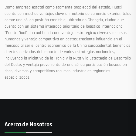
Como empresa estatal completamente propiedad del estado, Huaxi
cuenta con muchas ventajas clave en materia de comercio exterior, tales
como: una sólida posición crediticia; ubicada en Chengdu, ciudad que
cuenta con un sistema integrado prioritario de logística internacional
"Puerto Dual", lo cual brinda una ventaja estratégica; diversos recursos
humanos y ventaja competitiva en costos; creciente influencia en el
mercado al ser el centro económico de la China suroccidental; beneficios
directos derivados del impacto de varias estrategias nacionales,
incluyendo la Iniciativa de la Franja y la Ruta y la Estrategia de Desarrollo
del Oeste; y ventaja proveniente de una sólida participación basada en
ricos, diversos y competitivos recursos industriales regionales
especializados.
Acerca de Nosotros