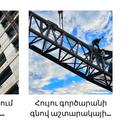
ում
Հույու գործարանի
գնով աշտարակային
ան
ճանկեր 4 տոննա 5
ի
տոննա 6 տոննա 8