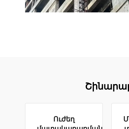
Շինարար
Ուժեղ
Մ