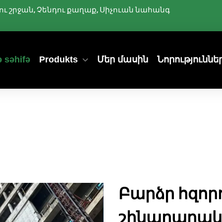
ննիու շրջան, Չենդու քաղաք, Սիչուան նահանգ
 səhifə
Produkts
Մեր մասին
Նորություննե
Բարձր հզոր
շինարարակա