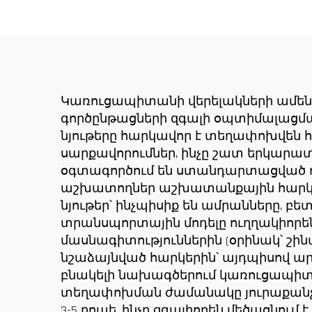
հզորությամբ, նոր
ճակ
ատամնանիվի արկղ,
սա
ատամնանիվի
Ա
շարժիչ,
աստիճանավոր
Կառուցապիտանի վերելակների ամեն
գործընթացների զգալի օպտիմալացմ
ստորին մաս
նյութերը հարկավոր է տեղափոխվեն 
սարքավորումներ, ինչը շատ երկարա
օգտագործում են ստանդարտացված ու
աշխատողներ աշխատանքային հարկեր, 
նյութեր՝ ինչպիսիք են ամրանները, բ
տրանսպորտային մոդելը ուղղակիորեն
մասնագիտություններին (օրինակ՝ շ
նշաձայնված հարկերին՝ այդպիսով ա
բնակելի նախագծերում կառուցապիտան
տեղափոխման ժամանակը յուրաքանչյո
3-5 րոպե, ինչը զգալիորեն մեծացնո