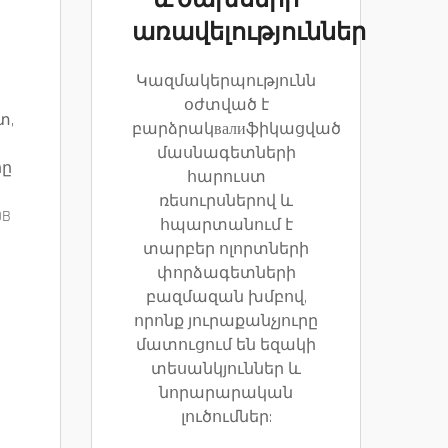
և ծախսերի
առավելություններ
պ
Կազմակերպությունն
օժտված է
տ,
բարձրակвалиֆիկացված
մասնագետների
րը
հարուստ
ռեսուրսներով և
OB
հպարտանում է
տարբեր ոլորտների
փորձագետների
բազմազան խմբով,
որոնք յուրաքանչյուրը
մատուցում են եզակի
տեսանկյուններ և
նորարարական
լուծումներ: