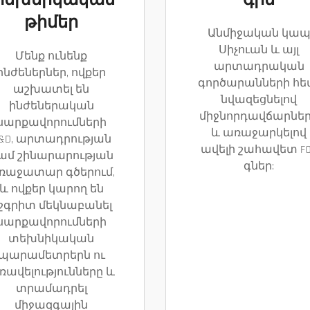
տեխնիկական
գին
թիմեր
Անմիջական կա
Սիչուան և այլ
Մենք ունենք
արտադրական
ինժեներներ, ովքեր
գործարանների հե
աշխատել են
նվազեցնելով
ինժեներական
միջնորդավճարնե
սարքավորումների
և առաջարկելով
&D, արտադրության
ավելի շահավետ F
ամ շինարարության
գներ:
ռաջատար գծերում,
և ովքեր կարող են
շգրիտ մեկնաբանել
սարքավորումների
տեխնիկական
պարամետրերն ու
ռավելությունները և
տրամադրել
միջազգային