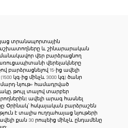
լակի
տոննա մոդելներ
շինարարական
ան
հրապարակների
նով
համար
այաց տրանսպորտային
մ աշխատողները և շինարարական
ժամանակավոր վեր բարձրացնող
կառուցապիտանի վերելակները
 բարձրացնելով 15-ից ավելի
 կգ-ից մինչև 3000 կգ) ծանր
 «մարդ-նյութ» համադրված
կը, թույլ տալով տարբեր
ողներին) ավելի արագ հասնել
ը: Օրինակ՝ հսկայական բարձրաշեն
ուն է տալիս ուղղահայաց նյութերի
ելի քան 30 րոպեից մինչև ընդամենը
լը: