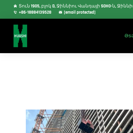
Տուն 1905, բլոկ D, Ջիննիու Վանդայի SOHO-ն, Ջի
+86-18884139528
[email protected]
Əsə