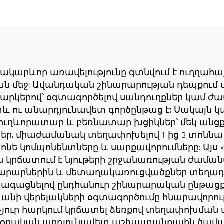
ատի և վերելակի
ճակատի և վերե
նդղակի համար
սանդղակի
լժիրի համար
շինարարությ
համար ցածր գ
ակարևոր առավելությունը գտնվում է ուղղահ
ան մեջ: Ավանդական շինարարության դեպքու
հարկերով՝ օգտագործելով սանդուղքներ կամ 
տև ու անարդյունավետ գործընթաց է: Սակայն 
ղևորատար և բեռնատար խցիկներ՝ մեկ անցքով
միաժամանակ տեղափոխելով 1-ից 3 տոննա (1500
ետոնե կոմպոնենտները և սարքավորումները: Այս
 կրճատում է նյութերի շրջանառության ժամանա
ինարարներին և մետաղակառուցվածքներ տեղադր
րագացնելով ընդհանուր շինարարական ընթացք
ի վերելակների օգտագործումը հնարավորությ
ւր հարկում կրճատել ձեռքով տեղափոխման ավ
ւմ է օրական արդյունավետ աշխատանքային ծավա