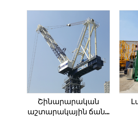
Շինարարական
Լ
աշտարակային ճանկ
4տ-ից մինչև 12տ
Շ
բեռնամբարի