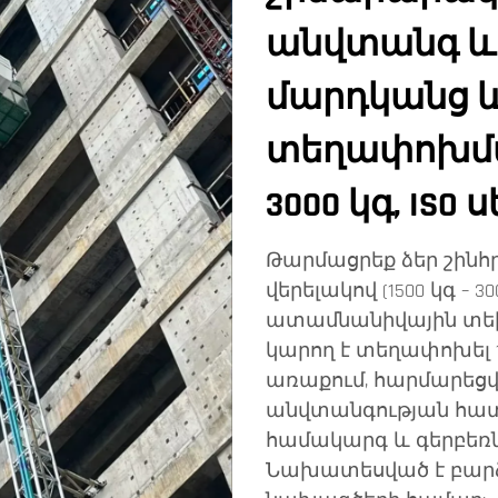
անվտանգ և
մարդկանց և
տեղափոխման
3000 կգ, IS
Թարմացրեք ձեր շին
վերելակով (1500 կգ – 3
ատամնանիվային տեխն
կարող է տեղափոխել 1
առաքում, հարմարե
անվտանգության հատկ
համակարգ և գերբեռն
Նախատեսված է բարձ