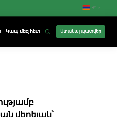
HY
ր
Կապ մեզ հետ
Ստանալ պատվեր
ությամբ
ն վերելակ՝