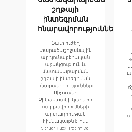
մատակարարման
շղթայի
ինտեգրման
հնարավորություններ
Շատ ուժեղ
տարածաշրջանային
արդյունաբերական
R
աջակցություն և
կ
մատակարարման
ա
շղթայի ինտեգրման
հնարավորություններ:
ճ
Սիչուանը
Չինաստանի կարևոր
սարքավորումների
արտադրության
ա
հիմնակայքն է, իսկ
Sichuan Huaxi Trading Co.,