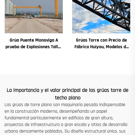
Grúa Puente Monoviga A
Grúas Torre con Precio de
prueba de Explosiones Taller
Fábrica Huiyou, Modelos de
Grúa 2/3.2/8/10/16t Grúa de
4, 5, 6 y 8 Toneladas para
Puente Viajera Mini Puente
Sitios de Construcción
Grua Precio
La importancia y el valor principal de las grúas torre de
techo plano
Las grúas de torre plana son maquinaria pesada indispensable
en la construcción moderna, desempeñando un papel
fundamental particularmente en edificios de gran altura,
proyectos de infraestructura a gran escala y sitios de desarrollo
urbano densamente poblados. Su diseño estructural único, sus