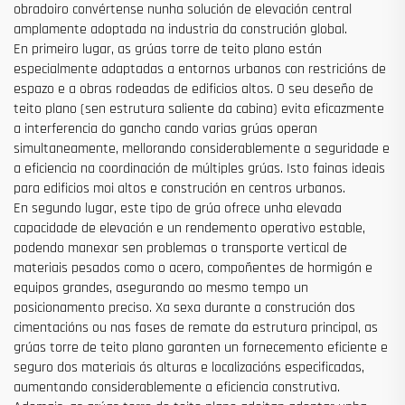
obradoiro convértense nunha solución de elevación central
amplamente adoptada na industria da construción global.
En primeiro lugar, as grúas torre de teito plano están
especialmente adaptadas a entornos urbanos con restricións de
espazo e a obras rodeadas de edificios altos. O seu deseño de
teito plano (sen estrutura saliente da cabina) evita eficazmente
a interferencia do gancho cando varias grúas operan
simultaneamente, mellorando considerablemente a seguridade e
a eficiencia na coordinación de múltiples grúas. Isto fainas ideais
para edificios moi altos e construción en centros urbanos.
En segundo lugar, este tipo de grúa ofrece unha elevada
capacidade de elevación e un rendemento operativo estable,
podendo manexar sen problemas o transporte vertical de
materiais pesados como o acero, compoñentes de hormigón e
equipos grandes, asegurando ao mesmo tempo un
posicionamento preciso. Xa sexa durante a construción dos
cimentacións ou nas fases de remate da estrutura principal, as
grúas torre de teito plano garanten un fornecemento eficiente e
seguro dos materiais ás alturas e localizacións especificadas,
aumentando considerablemente a eficiencia construtiva.