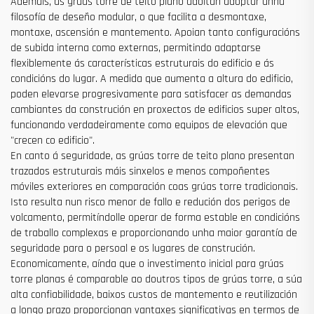
Ademais, as grúas torre de teito plano adoitan adoptar unha
filosofía de deseño modular, o que facilita a desmontaxe,
montaxe, ascensión e mantemento. Apoian tanto configuracións
de subida interna como externas, permitindo adaptarse
flexiblemente ás características estruturais do edificio e ás
condicións do lugar. A medida que aumenta a altura do edificio,
poden elevarse progresivamente para satisfacer as demandas
cambiantes da construción en proxectos de edificios super altos,
funcionando verdadeiramente como equipos de elevación que
"crecen co edificio".
En canto á seguridade, as grúas torre de teito plano presentan
trazados estruturais máis sinxelos e menos compoñentes
móviles exteriores en comparación coas grúas torre tradicionais.
Isto resulta nun risco menor de fallo e redución dos perigos de
volcamento, permitíndolle operar de forma estable en condicións
de traballo complexas e proporcionando unha maior garantía de
seguridade para o persoal e os lugares de construción.
Economicamente, aínda que o investimento inicial para grúas
torre planas é comparable ao doutros tipos de grúas torre, a súa
alta confiabilidade, baixos custos de mantemento e reutilización
a longo prazo proporcionan vantaxes significativas en termos de