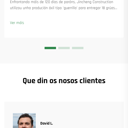
Enfrontando máis de 120 días de paróns, Jincheng Construction
utilizou unha produción áxil tipo 'guerrilla' para entregar 18 grúas
torre e asegurar máis de 45 novas encomendas. Vexa como
manteu a produción en marcha. Saiba máis.
Ver máis
Que din os nosos clientes
David L.