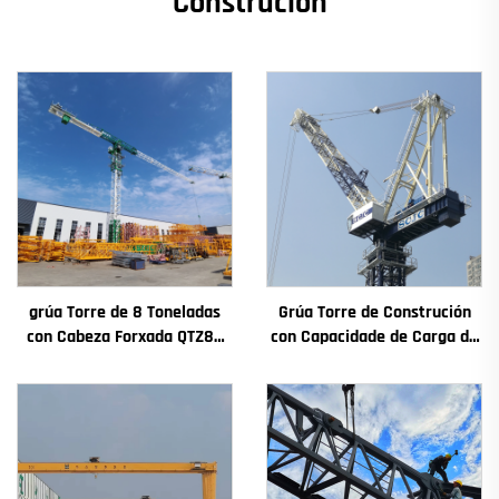
Construción
grúa Torre de 8 Toneladas
Grúa Torre de Construción
con Cabeza Forxada QTZ80
con Capacidade de Carga de
Chinesa con Prezo
4t a 12t Nova Caxa de
Competitivo
Cambios Motor de
Engranaxes Coxinetes
Principais