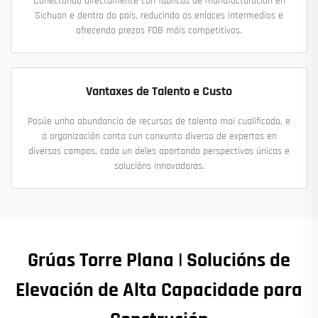
Conectando directamente con fábricas de manufacturación en
Sichuan e dentro do país, reducindo os enlaces intermedios e
ofrecendo prezos FOB máis competitivos.
Vantaxes de Talento e Custo
Posúe unha abundancia de recursos de talento moi cualificado, e
a organización conta cun conxunto diverso de expertos en
diversos campos, cada un deles aportando perspectivas únicas e
solucións innovadoras.
Grúas Torre Plana | Solucións de
Elevación de Alta Capacidade para