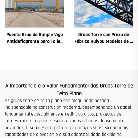
Puente Grúa de Simple Viga
Grúas Torre con Prezo de
Antideflagrante para Taller
Fábrica Huiyou Modelos de 4
2/3.2/8/10/16t Puente Grúa
Toneladas 5 Toneladas 6
Viaxeiro Mini Puente Grua
Toneladas 8 Toneladas para
Precio
Sitios de Construción
A Importancia e o Valor Fundamental das Grúas Torre de
Teito Plano
As grúas torre de teito plano son maquinaria pesada
indispensable na construción moderna, desempenando un papel
fundamental especialmente en edificios altos, proxectos de
infraestrutura a grande escala e zonas urbanas densamente
povoadas. O seu deseño estrutural único, as súas excepcionais
capacidades de elevación e a súa adaptabilidade flexible no