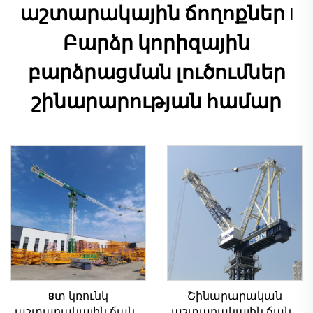
աշտարակային ճողոքներ |
Բարձր կորիզային
բարձրացման լուծումներ
շինարարության համար
8տ կռունկ
Շինարարական
աշտարակային ճանկ
աշտարակային ճանկ