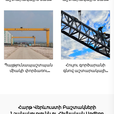
QTZ80 չինական կռունկ
4տ-ից մինչև 12տ
մրցունակ գնով
բեռնամբարի
հզորությամբ, նոր
ատամնանիվի արկղ,
ատամնանիվի շարժիչ,
աստիճանավոր
ստորին մաս
Պայթյունապաշտպան
Հույու գործարանի
միակի փորձառու
գնով աշտարակային
ճանկ արհեստանոցի
ճանկեր 4 տոննա 5
ճանկ 2/3.2/8/10/16տ
տոննա 6 տոննա 8
Շարժական
տոննա մոդելներ
կամրջային ճանկ Փոքր
շինարարական
պուենտ գրուա Գին
հրապարակների
համար
Հարթ Վերևուստի Բաշտակների
Նշանակությունն ու Հիմնական Արժեքը