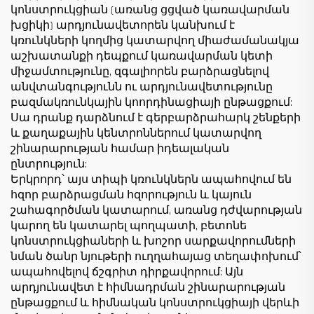
կոնստրուկցիան (առանց ցցված կառավարման
խցիկի) արդյունավետորեն կանխում է
կռունկների կողմից կատարվող միաժամանակյա
աշխատանքի դեպքում կառավարման կետի
միջամտությունը, զգալիորեն բարձրացնելով
անվտանգությունն ու արդյունավետությունը
բազմակռունկային կոորդինացիայի ընթացքում:
Սա դրանք դարձնում է գերբարձրահարկ շենքերի
և քաղաքային կենտրոններում կատարվող
շինարարության համար իդեալական
ընտրություն:
Երկրորդ՝ այս տիպի կռունկներն ապահովում են
հզոր բարձրացման հզորություն և կայուն
շահագործման կատարում, առանց դժվարության
կարող են կատարել պողպատի, բետոնե
կոնստրուկցիաների և խոշոր սարքավորումների
նման ծանր նյութերի ուղղահայաց տեղափոխում՝
ապահովելով ճշգրիտ դիրքավորում: Այն
արդյունավետ է հիմնադրման շինարարության
ընթացքում և հիմնական կոնստրուկցիայի վերևի