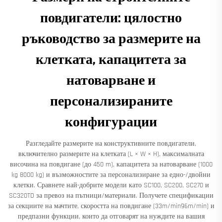
повдигатели: цялостно
ръководство за размерите на
клетката, капацитета за
натоварване и
персонализираните
конфигурации
Разгледайте размерите на конструктивните повдигатели,
включително размерите на клетката (L × W × H), максималната
височина на повдигане (до 450 m), капацитета за натоварване (1000
kg 8000 kg) и възможностите за персонализиране за едно-/двойни
клетки. Сравнете най-добрите модели като SC100, SC200, SC270 и
SC320TD за превоз на пътници/материали. Получете спецификации
за секциите на мачтите, скоростта на повдигане (33m/min96m/min) и
предпазни функции, които да отговарят на нуждите на вашия