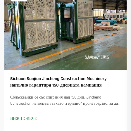
Sichuan Sanjian Jincheng Construction Machinery
напълно гарантира 150-дневната кампания
Сблъсквайки се със спирания над 120 дни, Jincheng
Construction използва гъвкаво „герилно“ производство, за да
достави 18 въртящи се крана и осигури над 45 нови поръчки.
Вижте как са поддържали производството в движение.
ВИЖ ПОВЕЧЕ
Научете повече.