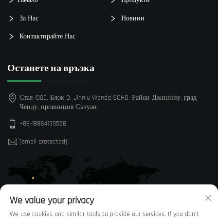
За Нас
Новини
Контактирайте Нас
Останете на връзка
Стая 1905, Блок D, Jinniu Wanda SOHO, Район Джинниу, град
Ченду, провинция Съчуан
+86-18884139528
[email protected]
We value your privacy
We use cookies and similar tools to provide our services. If you don't