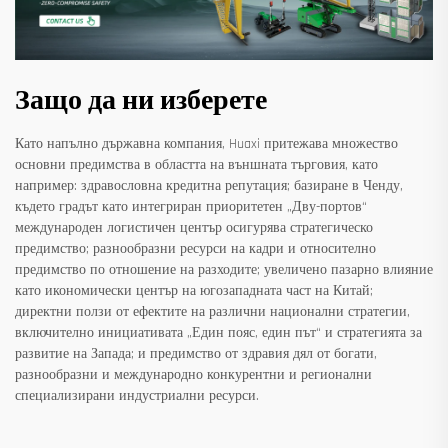
Защо да ни изберете
Като напълно държавна компания, Huaxi притежава множество
основни предимства в областта на външната търговия, като
например: здравословна кредитна репутация; базиране в Ченду,
където градът като интегриран приоритетен „Дву-портов“
международен логистичен център осигурява стратегическо
предимство; разнообразни ресурси на кадри и относително
предимство по отношение на разходите; увеличено пазарно влияние
като икономически център на югозападната част на Китай;
директни ползи от ефектите на различни национални стратегии,
включително инициативата „Един пояс, един път“ и стратегията за
развитие на Запада; и предимство от здравия дял от богати,
разнообразни и международно конкурентни и регионални
специализирани индустриални ресурси.