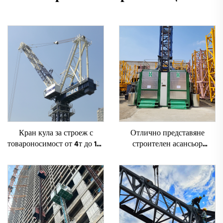
Кран кула за строеж с
Отлично представяне
товароносимост от 4т до 12т
строителен асансьор
ново зъбно предаване,
SC200/200FS1 за фасади и
зъбно колело, мотор, лагер,
асансьорни шахти за Алжир
основни компоненти