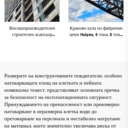
Високопроизводителен
Кранове кула по фабрични
строителен асансьор
цени Huiyou, 4 тона, 5 тона,
SC200/200QS1 за фасади и
6 тона, 8 тона, модели за
асансьорни шахти за
строителни обекти
продажба на ниска цена
Размерите на конструктивните повдигатели, особено
натоварващата площ на клетката и нейната
номинална тежест, представляват основната пречка
за безопасност на експлоатационната сигурност.
Принуждаването на пренаселеност или прекомерно
натоварване в неразмерна клетка води до
претоварване на персонала и нестабилно натрупане
на материал, което значително увеличава риска от