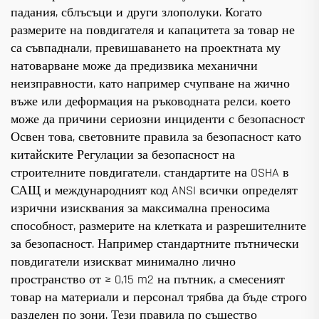
падания, сблъсъци и други злополуки. Когато
размерите на повдигателя и капацитета за товар не
са съвпаднали, превишаването на проектната му
натоварване може да предизвика механични
неизправности, като например счупване на жично
въже или деформация на ръководната релси, което
може да причини сериозни инциденти с безопасност
Освен това, световните правила за безопасност като
китайските Регулации за безопасност на
строителните повдигатели, стандартите на OSHA в
САЩ и международният код ANSI всички определят
изрични изисквания за максимална преносима
способност, размерите на клетката и разрешителните
за безопасност. Например стандартните пътнически
повдигатели изискват минимално лично
пространство от ≥ 0,15 m2 на пътник, а смесеният
товар на материали и персонал трябва да бъде строго
разделен по зони. Тези правила по същество