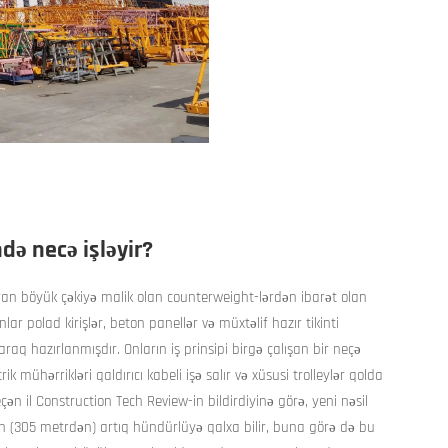
ndə necə işləyir?
ıran böyük çəkiyə malik olan counterweight-lərdən ibarət olan
ar polad kirişlər, beton panellər və müxtəlif hazır tikinti
raq hazırlanmışdır. Onların iş prinsipi birgə çalışan bir neçə
k mühərrikləri qaldırıcı kabeli işə salır və xüsusi trolleylər qolda
Keçən il Construction Tech Review-in bildirdiyinə görə, yeni nəsil
an (305 metrdən) artıq hündürlüyə qalxa bilir, buna görə də bu