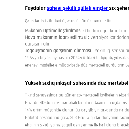
Faydalar
sahəvi şəkilli qülləli vinçlər
sıx şəhər
Şəhərlərdə istifadəni üç əsas üstünlük təmin edir:
Məkanın Optimallaşdırılması
: Qaldırıcı qol kranlar
Hava məkanının idarə edilməsi
: Vertolyot koridorl
qarşısını alır
Toqquşmanın qarşısının alınması
: Yaxınlıq sensorl
12 Asiya böyük layihəsinin 2024-cü ildəki tədqiqatı, yüksək s
ənənəvi modellərlə müqayisədə düz mərtəbəli qurğuların 62%
Yüksək sıxlıq inkişaf sahəsində düz mərtəbəl
Tikinti sənayesində bu günlər çoxmərtəbəli layihələrin əksə
Hazırda 40-dan çox mərtəbəli binaların təxminən üçdə ikisi bu 
14% artım müşahidə olunur. Bu dəyişikliyin arxasında nə durur?
Habitat hesabatına görə, 2030-cu ilə qədər dünyanın təxm
əhalinin sıxlığı yalnız şaquli genişlənmə ilə həll oluna bilə