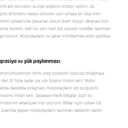
i əks-sancıqları və pişik başlarını aradan qaldırır. Bu
qquşma ehtimalını nəzərə almadan eyni sahəyə bir neçə kran
r tikinti sahələrində işləyərkən xüsusi önəm daşıyır. Ənənəvi kran
ahə lazımdır, lakin bu yeni nəsil düz qapaqlı modellər təxminən
 bacarır. Müqaviləçilərin sıx şəhər mühitlərində onları getdikcə
eqrasiya və yük paylanması
vi konstruksiyalardan daha yaxşı paylayan üçbucaq birləşməyə
-dən 22 faizə qədər çox yük daşıma imkanı verir. Modul
ladə dəqiqliklə birləşməsi, müqaviləçilərin adi qurğularla
asına imkan verir. Zəlzələyə meylli bölgələr üçün bu
irmalarının əksəriyyəti indi uzununa tikililər üçün sahəvi üst
r üzərində işləyən müqaviləçilərin təxminən səkkizinin seçimi