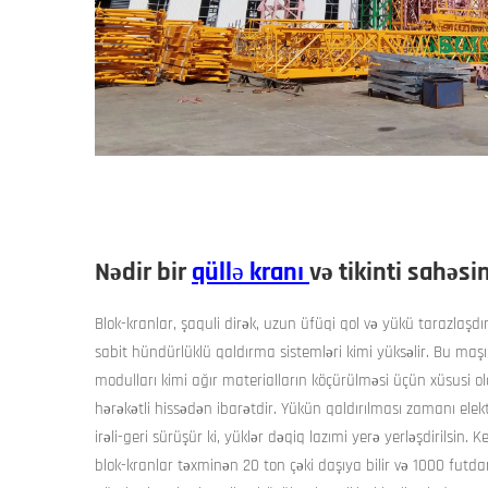
Nədir bir
qüllə kranı
və tikinti sahəsi
Blok-kranlar, şaquli dirək, uzun üfüqi qol və yükü tarazlaşd
sabit hündürlüklü qaldırma sistemləri kimi yüksəlir. Bu maşınl
modulları kimi ağır materialların köçürülməsi üçün xüsusi ola
hərəkətli hissədən ibarətdir. Yükün qaldırılması zamanı elektri
irəli-geri sürüşür ki, yüklər dəqiq lazımi yerə yerləşdirilsin. 
blok-kranlar təxminən 20 ton çəki daşıya bilir və 1000 futd