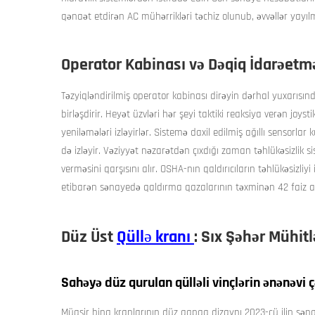
qənaət etdirən AC mühərrikləri təchiz olunub, əvvəllər yayılm
Operator Kabinası və Dəqiq İdarəetm
Təzyiqləndirilmiş operator kabinası dirəyin dərhal yuxarısınd
birləşdirir. Heyət üzvləri hər şeyi taktiki reaksiya verən joyst
yeniləmələri izləyirlər. Sistemə daxil edilmiş ağıllı sensorlar k
də izləyir. Vəziyyət nəzarətdən çıxdığı zaman təhlükəsizlik 
verməsini qarşısını alır. OSHA-nın qaldırıcıların təhlükəsizliy
etibarən sənayedə qaldırma qazalarının təxminən 42 faiz 
Düz Üst
Qüllə kranı
: Sıx Şəhər Mühitl
Sahəyə düz qurulan qülləli vinçlərin ənənəvi 
Müasir bina kranlarının düz qapaq dizaynı 2023-cü ilin s