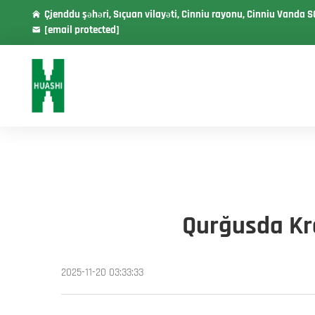
Çjenddu şəhəri, Sıçuan vilayəti, Cinniu rayonu, Cinniu Vanda S
[email protected]
Qurğusda Kra
2025-11-20 03:33:33