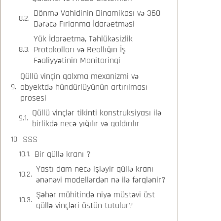
Dönmə Vahidinin Dinamikası və 360
Dərəcə Fırlanma İdarəetməsi
Yük İdarəetmə, Təhlükəsizlik
Protokolları və Reallığın İş
Fəaliyyətinin Monitorinqi
Qüllü vinçin qalxma mexanizmi və
obyektdə hündürlüyünün artırılması
prosesi
Qüllü vinçlər tikinti konstruksiyası ilə
birlikdə necə yığılır və qaldırılır
SSS
Bir qüllə kranı ?
Yastı dam necə işləyir qüllə kranı
ənənəvi modellərdən nə ilə fərqlənir?
Şəhər mühitində niyə müstəvi üst
qüllə vinçləri üstün tutulur?