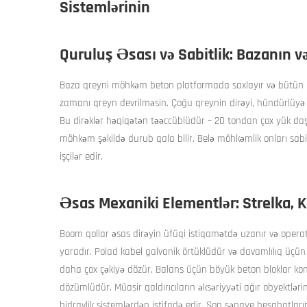
Sistemlərinin
Quruluş Əsası və Sabitlik: Bazanın və
Baza qreyni möhkəm beton platformada saxlayır və bütün bu
zamanı qreyn devrilməsin. Çoğu qreynin dirəyi, hündürlüyə u
Bu dirəklər həqiqətən təəccüblüdür – 20 tondan çox yük daşı
möhkəm şəkildə durub qala bilir. Belə möhkəmlik onları sabitl
işçilər edir.
Əsas Mexaniki Elementlər: Strelka, K
Boom qollar əsas dirəyin üfüqi istiqamətdə uzanır və opera
yaradır. Polad kabel galvanik örtüklüdür və davamlılıq üçün 
daha çox çəkiyə dözür. Balans üçün böyük beton bloklar kont
dözümlüdür. Müasir qaldırıcıların əksəriyyəti ağır obyektlə
hidravlik sistemlərdən istifadə edir. Son sənaye hesabatların