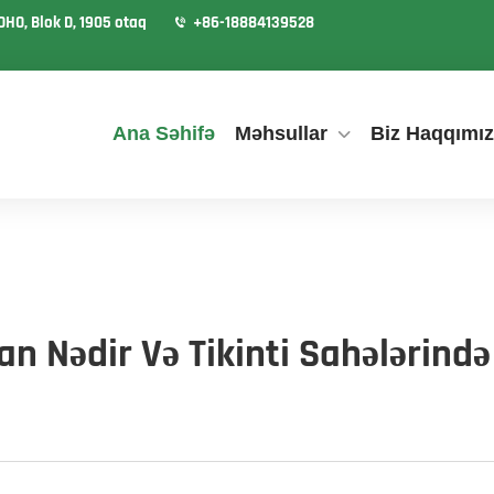
OHO, Blok D, 1905 otaq
+86-18884139528
Ana Səhifə
Məhsullar
Biz Haqqımı
n Nədir Və Tikinti Sahələrində 