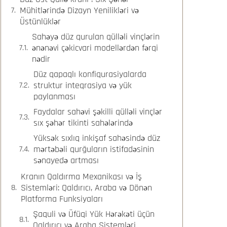
Mühitlərində Dizayn Yenilikləri və
Üstünlüklər
Sahəyə düz qurulan qülləli vinçlərin
ənənəvi çəkicvari modellərdən fərqi
nədir
Düz qapaqlı konfiqurasiyalarda
struktur inteqrasiya və yük
paylanması
Faydalar sahəvi şəkilli qülləli vinçlər
sıx şəhər tikinti sahələrində
Yüksək sıxlıq inkişaf sahəsində düz
mərtəbəli qurğuların istifadəsinin
sənayedə artması
Kranın Qaldırma Mexanikası və İş
Sistemləri: Qaldırıcı, Araba və Dönən
Platforma Funksiyaları
Şaquli və Üfüqi Yük Hərəkəti üçün
Qaldırıcı və Araba Sistemləri