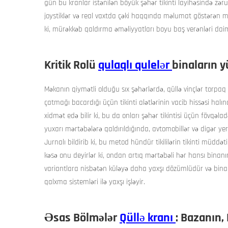
gün bu kranlar istənilən böyük şəhər tikinti layihəsində zər
joystiklər və real vaxtda çəki haqqında məlumat göstərən mo
ki, mürəkkəb qaldırma əməliyyatları boyu baş verənləri daim 
Kritik Rolü
qulaqlı qulelər
binaların y
Məkanın qiymətli olduğu sıx şəhərlərdə, qüllə vinçlər torpa
çatmağı bacardığı üçün tikinti alətlərinin vacib hissəsi hal
xidmət edə bilir ki, bu da onları şəhər tikintisi üçün fövqəl
yuxarı mərtəbələrə qaldırıldığında, avtomobillər və digər yerü
Jurnalı bildirib ki, bu metod hündür tikililərin tikinti müdd
kəsə onu deyirlər ki, ondan artıq mərtəbəli hər hansı binanın 
variantlara nisbətən küləyə daha yaxşı dözümlüdür və bina
qalxma sistemləri ilə yaxşı işləyir.
Əsas Bölmələr
Qüllə kranı
: Bazanın,