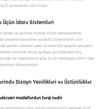
ış DC versiyalarının yerini tutub.
ə Üçün İdarə Sistemləri
a yerləşir və içərisində rahatlığı müasir texnologiyalarla
iklər vasitəsilə idarə edirlər və böyük LCD ekranlarda canlı
ülək şəraitini, qaldırılan çəkini və kablardakı gərginlik səviyyəsini
sistemləri avtomatik olaraq işə düşür və problemlərin baş
i ilə bağlı son hesabatlarına görə, bu cür texnologiya 2018-ci ildən
azalmasına kömək etmişdir.
ərində Dizayn Yenilikləri və Üstünlüklər
çəkicvari modellərdən fərqi nədir
ənaye hesabatlarına görə, ümumi hündürlüyünü təxminən 15-20