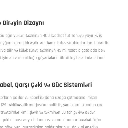
 Dirəyin Dizaynı
 ağır yükləri təxminən 400 kvadrat fut sahəyə yayır ki, iş
yğun olaraq birləşdirilən dəmir kafes strukturlardan ibarətdir.
ya bilir və külək sürəti təxminən 45 mil/saat-a çatdıqda belə
iyin ən vacib olduğu göyərtələrin tikinti layihələrində etibarlı
abel, Qarşı Çəki və Güc Sistemləri
torların palılar və kabel ilə daha uzağa çatmasına imkan
12:1 təhlükəsizlik marjasına malikdir, yəni lazım olandan çox
rvətqimlər kimi işləyir və təxminən 30 ton çəkiyə qədər
rin qaldırılması və ya fırlanması zamanı hamar hərəkət üçün
a görə, yeni quraşdırılan qaldırıcıların 10-da 7-ni enerjiyə