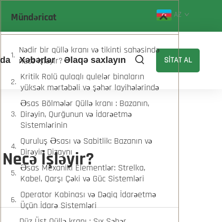
AZ
Mündəricat
Nədir bir qüllə kranı və tikinti sahəsində
zda
necə işləyir?
Xəbərlər
Əlaqə saxlayın
SİTAT AL
Kritik Rolü qulaqlı qulelər binaların
yüksək mərtəbəli və şəhər layihələrində
Əsas Bölmələr Qüllə kranı : Bazanın,
Dirəyin, Qurğunun və İdarəetmə
Sistemlərinin
Quruluş Əsası və Sabitlik: Bazanın və
Dirəyin Dizaynı
Necə İşləyir?
Əsas Mexaniki Elementlər: Strelka,
Kabel, Qarşı Çəki və Güc Sistemləri
Operator Kabinası və Dəqiq İdarəetmə
Üçün İdarə Sistemləri
Düz Üst Qüllə kranı : Sıx Şəhər