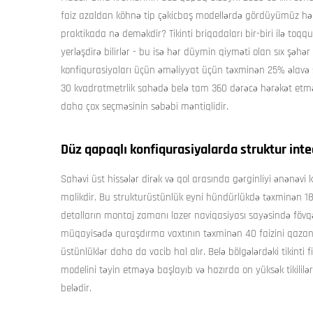
faiz azaldan köhnə tip çəkicbaş modellərdə gördüyümüz həcml
praktikada nə deməkdir? Tikinti briqadaları bir-biri ilə to
yerləşdirə bilirlər - bu isə hər düymin qiyməti olan sıx şəhə
konfiqurasiyaları üçün əməliyyat üçün təxminən 25% əlavə s
30 kvadratmetrlik sahədə belə tam 360 dərəcə hərəkət etməyi
daha çox seçməsinin səbəbi məntiqlidir.
Düz qapaqlı konfiqurasiyalarda struktur int
Sahəvi üst hissələr dirək və qol arasında gərginliyi ənənə
malikdir. Bu strukturüstünlük eyni hündürlükdə təxminən 18
detalların montaj zamanı lazer naviqasiyası sayəsində fövqə
müqayisədə quraşdırma vaxtının təxminən 40 faizini qazanm
üstünlüklər daha da vacib hal alır. Belə bölgələrdəki tikinti f
modelini təyin etməyə başlayıb və hazırda on yüksək tikililə
belədir.