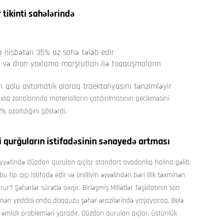
 tikinti sahələrində
ına nisbətən 35% az sahə tələb edir
arı və dron yoxlama marşrutları ilə toqquşmaların
arı qolu avtomatik olaraq traektoriyasını tənzimləyir
ıxlıq zonalarında materialların çatdırılmasının gecikməsini
 azaltdığını göstərdi.
i qurğuların istifadəsinin sənayedə artması
riyyətində düzdan qurulan qıçlar standart avadanlıq halına gəlib.
tip qıçı istifadə edir və onilliyin əvvəlindən bəri illik təxminən
 Şəhərlər sürətlə sıxışır. Birləşmiş Millətlər Təşkilatının son
inən yeddisi onda doqquzu şəhər ərazilərində yaşayacaq. Belə
cək əmlak problemləri yaradır. Düzdan qurulan qıçlar, üstünlük