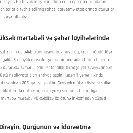
uri sayılır. Bu böyük maşınları idarə edən operatorlar adətən
nitorlarla təchiz edilmiş rahat idarəetmə otaqlarında otururlar
izləyə bilsinlər.
üksək mərtəbəli və şəhər layihələrində
q sahəsinin az tələb olunmasına baxmayaraq, təsirli hündürlüyə
ına gəlib. Bu böyük maşınlar yalnız bir nöqtədən bütün bloklara
adə dərəcədə səmərəli edir. Materiallar birbaşa yer səviyyəsindən
stü nəqliyyata olan ehtiyac azalır. Keçən il Şəhər Tikintisi
ətini təxminən 30% qədər qısaldır. Çoxsaylı mühəndislər istənilən
tikintisində qüllə vinçləri ən yaxşı seçimdir. Onlar digər
 mərtəbə-mərtəbə yüksəldikcə öz-özünə inkişaf edən xüsusi
 Dirəyin, Qurğunun və İdarəetmə