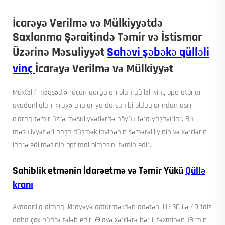
İcarəyə Verilmə və Mülkiyyətdə
Saxlanma Şəraitində Təmir və İstismar
Üzərinə Məsuliyyət
Sahəvi şəbəkə qülləli
vinç
İcarəyə Verilmə və Mülkiyyət
Müxtəlif məqsədlər üçün qurğuları olan qülləli vinç operatorları
avadanlıqları kirayə alıblar ya da sahibi olduqlarından asılı
olaraq təmir üzrə məsuliyyətlərdə böyük fərq yaşayırlar. Bu
məsuliyyətləri başa düşmək layihənin səmərəliliyinin və xərclərin
idarə edilməsinin optimal olmasını təmin edir.
Sahiblik etmənin İdarəetmə və Təmir Yükü
Qüllə
kranı
Avadanlıq almaq, kirayəyə götürməkdən adətən illik 30 ilə 40 faiz
daha çox büdcə tələb edir. Əlavə xərclərə hər il təxminən 18 min