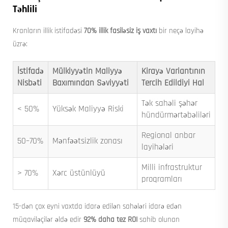
Təhlili
Kranların illik istifadəsi
70% illik fasiləsiz iş vaxtı
bir neçə layihə
üzrə:
İstifadə
Mülkiyyətin Maliyyə
Kirayə Variantının
Nisbəti
Baxımından Səviyyəti
Tercih Edildiyi Hal
Tək sahəli şəhər
< 50%
Yüksək Maliyyə Riski
hündürmərtəbəliləri
Regional anbar
50–70%
Mənfəətsizlik zonası
layihələri
Milli infrastruktur
> 70%
Xərc üstünlüyü
proqramları
15-dən çox eyni vaxtda idarə edilən sahələri idarə edən
müqaviləçilər əldə edir
92% daha tez ROI
sahib olunan