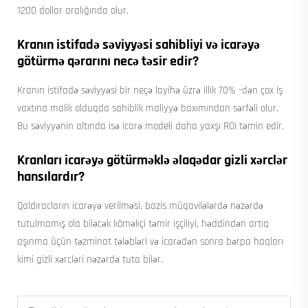
1200 dollar aralığında olur.
Kranın istifadə səviyyəsi sahibliyi və icarəyə
götürmə qərarını necə təsir edir?
Kranın istifadə səviyyəsi bir neçə layihə üzrə illik 70% -dən çox iş
vaxtına malik olduqda sahiblik maliyyə baxımından sərfəli olur.
Bu səviyyənin altında isə icarə modeli daha yaxşı ROI təmin edir.
Kranları icarəyə götürməklə əlaqədar gizli xərclər
hansılardır?
Qaldıracların icarəyə verilməsi, bazis müqavilələrdə nəzərdə
tutulmamış ola biləcək köməkçi təmir işçiliyi, həddindən artıq
aşınma üçün təzminat tələbləri və icarədən sonra bərpa haqları
kimi gizli xərcləri nəzərdə tuta bilər.