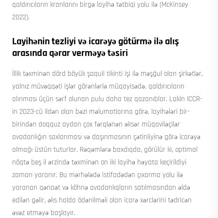
qaldırıcıların kranlarını birgə layihə tətbiqi yolu ilə (McKinsey
2022).
Layihənin tezliyi və icarəyə götürmə ilə alış
arasında qərar verməyə təsiri
İllik təxminən dörd böyük şaquli tikinti işi ilə məşğul olan şirkətlər,
yalnız müvəqqəti işlər görənlərlə müqayisədə, qaldırıcıların
alınması üçün sərf olunan pulu daha tez qazanıblar. Lakin ICCR-
in 2023-cü ildən olan bəzi məlumatlarına görə, layihələri bir-
birindən doqquz aydan çox fərqlənən əksər müqaviləçilər
avadanlığın saxlanması və daşınmasının çətinliyinə görə icarəyə
almağı üstün tuturlar. Rəqəmlərə baxdıqda, görülür ki, optimal
nöqtə beş il ərzində təxminən on iki layihə həyata keçirildiyi
zaman yaranır. Bu mərhələdə istifadədən çıxarma yolu ilə
yaranan qənaət və köhnə avadanlıqların satılmasından əldə
edilən gəlir, əks halda ödənilməli olan icarə xərclərini tədricən
əvəz etməyə başlayır.