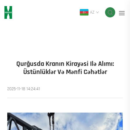
AZ
Qurğusda Kranın Kirayəsi Ilə Alımı:
Üstünlüklər Və Mənfi Cəhətlər
2025-11-18 14:24:41