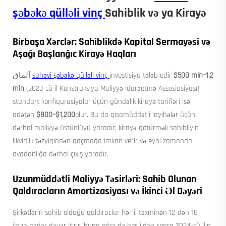
şəbəkə qülləli vinç
Sahiblik və ya Kirayə
Birbaşa Xərclər: Sahiblikdə Kapital Sermayəsi və
Aşağı Başlanğıc Kirayə Haqları
آلماق
sahəvi şəbəkə qülləli vinç
investisiya tələb edir
$500 min–1,2
mln
(2023-cü il Konstruksiya Maliyyə İdarəetmə Assosiasiyası),
standart konfiqurasiyalar üçün gündəlik kirayə tarifləri isə
adətən
$800–$1,200
olur. Bu da qısamüddətli layihələr üçün
dərhal maliyyə üstünlüyü yaradır: kirayə götürmək sahibliyin
likvidlik təzyiqindən qaçmağa imkan verir və eyni zamanda
avadanlığa dərhal çıxış yaradır.
Uzunmüddətli Maliyyə Təsirləri: Sahib Olunan
Qaldıracların Amortizasiyası və İkinci Əl Dəyəri
Şirkətlərin sahib olduğu qaldıraclar hər il təxminən 12-dən 18
faizə qədər dəyər itirir, buna görə də beş ildən sonra 2024-cü ilin