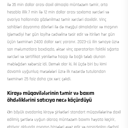
ilə 35 min dollar arası daxil olmaqla müntəzəm təmir, orta
hesabla illik 7 min ilə 12 min dollar arası saxlama xərcləri və
avariya hallarında gözlənilməz təmir xərcləri daxildir. Vinç
sahibləri dayanma dövrləri ilə də məşğul olmalıdırlar və maşının
işləmədiyi hər gün layihə cədvəlinə təsir edir və itirilən hər gün
üçün təxminən 2400 dollar xərc yaranır. 2023-cü ilin sənaye üzrə
son məlumatlara baxdıqda, əksər vinç operatorları faktiki sığorta
xərcləri və sertifikat yeniləmə haqqı ilə bağlı tələb olunan
məbləğdən xəbərsiz idi. Demək olar ki, iki üçdə biri bu kimi
davamlı uyğunluq məsələləri üzrə ilk nəzərdə tutulandan
təxminən 25 faiz daha çox xərc çəkdi.
Kirayə müqavilələrinin təmir və baxım
öhdəliklərini satıcıya necə köçürdüyü
Ən böyük avadanlıq kirayə şirkətləri standart müqavilələrinə daxil
edilmiş şərtlərə uyğun olaraq müntəzəm baxımı həyata keçirir,
ehtiyac olduqda aşınmış hissələri əvəz edir və nasazlıqları dərhal