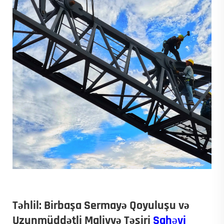
Təhlil: Birbaşa Sermayə Qoyuluşu və
Uzunmüddətli Maliyyə Təsiri
Sahəvi