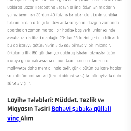
Qaldıraq Bazar Hesabatına əsasən orijinal ödənilən miqdarın
yalnız təxminən 30-dan 40 faizinə bərabər olur. Lakin sahiblər
tələbin birdən artdığı bu dövrlərdə satışlarını düzgün zamanda
apardıqları zaman maraqlı bir hadisə baş verir. Onlar əslində
əvvəlcə xərclədikləri məbləğin 20-dən 25 faizini geri ala bilirlər ki,
bu da icarəyə götürənlərin əldə edə bilmədiyi bir imkandır.
Ortalama illik 150 gündən çox qaldıraq işlədən bizneslər üçün
icarəyə götürmək əvəzinə almaq təxminən on ildən sonra
maliyyətcə daha məntiqli hala gəlir, çünki bütün bu icarə haqları
sahiblik ümumi xərcləri (texniki xidmət və s.) ilə müqayisədə daha
sürətlə yığılır.
Layihə Tələbləri: Müddət, Tezlik və
Miqyasın Təsiri
Sahəvi şəbəkə qülləli
vinç
Alım