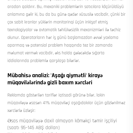
aradan qaldırır. Bu, mexaniki problemlərin satıcılara köçürüldüyü
anlamına gəlir ki, bu da bu günə qədər xüsusilə vacibdir, çünki bir
çox sabit kranlar yüklərin monitorinqi üçün inkişaf etmiş
texnologiyalar və avtomatik təhlükəsizlik mexanizmləri ilə təchiz
olunur. Operatorların hər iş günü başlamazdan əvvəl yoxlama
aparmaq və potensial problem haqqında tez bir zamanda
məlumat vermək vacibdir, əks halda gələcəkdə sığorta
iddialarında problemlə qarşılaşa bilərlər.
Mübahisə analizi: 'Aşağı qiymətli' kirayə
müqavilələrində gizli baxım xərcləri
Reklamda göstərilən tariflər iqtisadi görünə bilər, lakin
müqaviləyə əsasən 41% müqaviləçi aşağıdakılar üçün gözlənilməz
xərclərlə üzləşir:
Əsas müqaviləyə daxil olmayan köməkçi təmir işçiliyi
(saatı 95–145 ABŞ dolları)