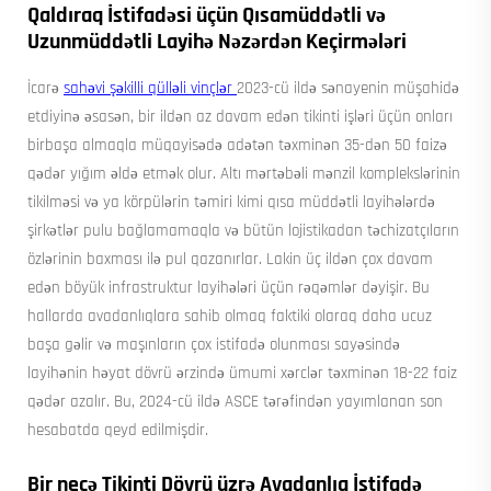
Qaldıraq İstifadəsi üçün Qısamüddətli və
Uzunmüddətli Layihə Nəzərdən Keçirmələri
İcarə
sahəvi şəkilli qülləli vinçlər
2023-cü ildə sənayenin müşahidə
etdiyinə əsasən, bir ildən az davam edən tikinti işləri üçün onları
birbaşa almaqla müqayisədə adətən təxminən 35-dən 50 faizə
qədər yığım əldə etmək olur. Altı mərtəbəli mənzil komplekslərinin
tikilməsi və ya körpülərin təmiri kimi qısa müddətli layihələrdə
şirkətlər pulu bağlamamaqla və bütün lojistikadan təchizatçıların
özlərinin baxması ilə pul qazanırlar. Lakin üç ildən çox davam
edən böyük infrastruktur layihələri üçün rəqəmlər dəyişir. Bu
hallarda avadanlıqlara sahib olmaq faktiki olaraq daha ucuz
başa gəlir və maşınların çox istifadə olunması sayəsində
layihənin həyat dövrü ərzində ümumi xərclər təxminən 18-22 faiz
qədər azalır. Bu, 2024-cü ildə ASCE tərəfindən yayımlanan son
hesabatda qeyd edilmişdir.
Bir neçə Tikinti Dövrü üzrə Avadanlıq İstifadə