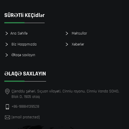
SÜRƏTli KEÇidlər
Ana Səhifə
Məhsullar
Biz Haqqımızda
Xəbərlər
Əlaqə saxlayın
ƏLAQƏ SAXLAYIN
Çjenddu şəhəri, Sıçuan vilayəti, Cinniu rayonu, Cinniu Vanda SOHO,
Blok D, 1905 otaq
+86-18884139528
[email protected]