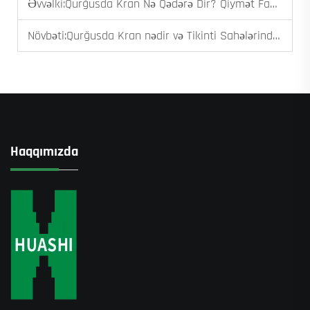
Əvvəlki:
Qurğusda Kran Nə Qədərə Dir? Qiymət Faktorlarının İzahı
Növbəti:
Qurğusda Kran nədir və Tikinti Sahələrində Necə İşləyir?
Haqqımızda