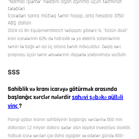
"Normal işləmə" həddini aşan aşınma üçün təzminat
tələbləri
İcarədən sonra mütləq təmir haqqı, orta hesabla 3750
ABŞ dolları
2024-cü ilin EquipmentWatch tədqiqatı göstərir ki, "bütün daxil"
kran icarələrinin 63%-də hidravlik və ya elektrik sistemlərinin
təmiri ilə bağlı ən azı üç istisna bəndi mövcuddur. Dəqiq xərc
proqnozu üçün təmir əlavələrinin diqqətlə yoxlanılması vacibdir.
SSS
Sahiblik və kranı icarəyə götürmək arasında
başlanğıc xərclər nələrdir
sahəvi şəbəkə qülləli
vinç
?
Flanşlı qabar kranın sahibliyinin başlanğıc xərclərinə 500 min
dollardan 1,2 milyon dollara qədər olan kapital investisiya daxildir,
halbuki icarə xərcləri çox daha aşağıdır və adətən gündə 800-