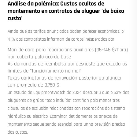
Análise da polémica: Custos ocultos de
mantemento en contratos de aluguer 'de baixo
custo'
Aínda que as tarifas anunciadas poden parecer económicas, o
41% dos contratistas informan de cargos inesperados por:
Man de obra para reparacións auxiliares (95–145 $/hora)
non cuberta polo acordo base
As demandas de reembolso por desgaste que exceda os
límites de "funcionamento normal"
Taxas obrigatorias de renovación posterior ao aluguer
cun promedio de 3.750 $
Un estudo de EquipmentWatch de 2024 descubriu que o 63% dos
alugueres de grúas "todo incluído" contiñan polo menos tres
cláusulas de exclusión relacionadas con reparacións do sistema
hidráulico ou eléctrico. Examinar detidamente os anexos de
mantemento segue sendo esencial para unha previsión precisa
dos custos.