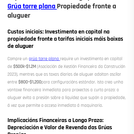
Grúa torre plana
Propiedade fronte a
aluguer
Custos iniciais: Investimento en capital na
propiedade fronte a tarifas iniciais máis baixas
de aluguer
Compre un
grúa torre plana
require un investimento en capital
de
$500k–$1.2M
(Asociación de Xestión Financeira da Construción
2023), mentres que as taxas diarias de aluguer adoitan oscilar
entre
$800–$1,200
para configuracións estándar. Isto crea unha
vantaxe financeira inmediata para proxectos a curto prazo: o
aluguer evita a presión sobre a liquidez que supón a propiedade,
á vez que permite o acceso inmediato á maquinaria.
Implicacións Financeiras a Longo Prazo:
Depreciación e Valor de Revenda das Grúas