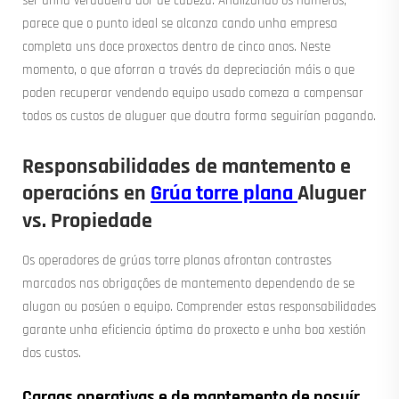
ser unha verdadeira dor de cabeza. Analizando os números,
parece que o punto ideal se alcanza cando unha empresa
completa uns doce proxectos dentro de cinco anos. Neste
momento, o que aforran a través da depreciación máis o que
poden recuperar vendendo equipo usado comeza a compensar
todos os custos de aluguer que doutra forma seguirían pagando.
Responsabilidades de mantemento e
operacións en
Grúa torre plana
Aluguer
vs. Propiedade
Os operadores de grúas torre planas afrontan contrastes
marcados nas obrigações de mantemento dependendo de se
alugan ou posúen o equipo. Comprender estas responsabilidades
garante unha eficiencia óptima do proxecto e unha boa xestión
dos custos.
Cargas operativas e de mantemento de posuír