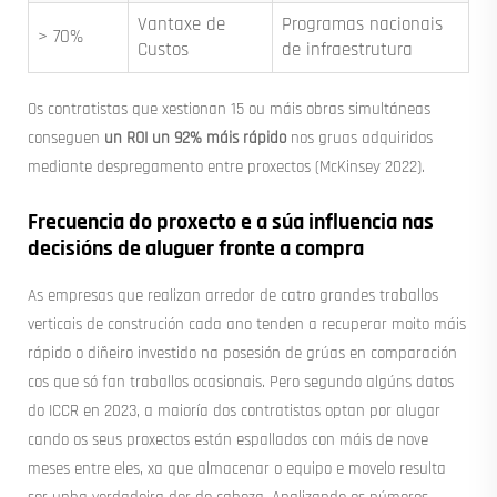
Vantaxe de
Programas nacionais
> 70%
Custos
de infraestrutura
Os contratistas que xestionan 15 ou máis obras simultáneas
conseguen
un ROI un 92% máis rápido
nos gruas adquiridos
mediante despregamento entre proxectos (McKinsey 2022).
Frecuencia do proxecto e a súa influencia nas
decisións de aluguer fronte a compra
As empresas que realizan arredor de catro grandes traballos
verticais de construción cada ano tenden a recuperar moito máis
rápido o diñeiro investido na posesión de grúas en comparación
cos que só fan traballos ocasionais. Pero segundo algúns datos
do ICCR en 2023, a maioría dos contratistas optan por alugar
cando os seus proxectos están espallados con máis de nove
meses entre eles, xa que almacenar o equipo e movelo resulta