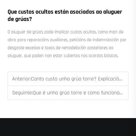
Que custos ocultos están asociados ao aluguer
de grúas?
O aluguer de grúas pode implicar custos ocultos, como man de
obra para reparacións auxiliares, peticións de indemnización por
desgaste excesivo e taxas de remodelación posteriores ao
aluguer, que poden non estar cubertas nos acordos básicos.
Anterior:
Canto custa unha grúa torre? Explicación dos Factores de Prezo
Seguinte:
Que é unha grúa torre e como funciona nos lugares de construción?