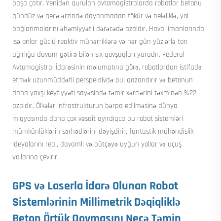
başa çatır. Yenidən qurulan avtomagistralarda robotlar betonu
gündüz və gecə ərzində dayanmadan tökür və beləliklə, yol
bağlanmalarını əhəmiyyətli dərəcədə azaldır. Hava limanlarında
isə onlar güclü reaktiv mühərriklərə və hər gün yüzlərlə ton
ağırlığa davam gətirə bilən sıx qovşaqları yaradır. Federal
Avtomagistral İdarəsinin məlumatına görə, robotlardan istifadə
etmək uzunmüddətli perspektivdə pul qazandırır və betonun
daha yaxşı keyfiyyəti sayəsində təmir xərclərini təxminən %22
azaldır. Ölkələr infrastrukturun bərpa edilməsinə dünya
miqyasında daha çox vəsait ayırdıqca bu robot sistemləri
mümkünlüklərin sərhədlərini dəyişdirir, fantastik mühəndislik
ideyalarını real, davamlı və bütçəyə uyğun yollar və uçuş
yollarına çevirir.
GPS və Laserla İdarə Olunan Robot
Sistemlərinin Millimetrik Dəqiqliklə
Beton Örtük Qoymasını Necə Təmin