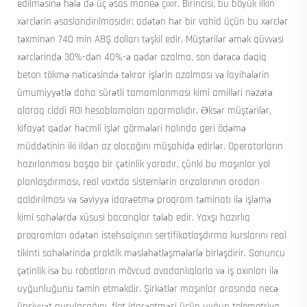
edilməsinə hələ də üç əsas maneə çıxır. Birincisi, bu böyük ilkin
xərclərin əsaslandırılmasıdır; adətən hər bir vahid üçün bu xərclər
təxminən 740 min ABŞ dolları təşkil edir. Müştərilər əmək qüvvəsi
xərclərində 30%-dən 40%-ə qədər azalma, son dərəcə dəqiq
beton tökmə nəticəsində təkrar işlərin azalması və layihələrin
ümumiyyətlə daha sürətli tamamlanması kimi amilləri nəzərə
alaraq ciddi ROI hesablamaları aparmalıdır. Əksər müştərilər,
kifayət qədər həcmli işlər görmələri halında geri ödəmə
müddətinin iki ildən az olacağını müşahidə edirlər. Operatorların
hazırlanması başqa bir çətinlik yaradır, çünki bu maşınlar yol
planlaşdırması, real vaxtda sistemlərin arızalarının aradan
qaldırılması və səviyyə idarəetmə proqram təminatı ilə işləmə
kimi sahələrdə xüsusi bacarıqlar tələb edir. Yaxşı hazırlıq
proqramları adətən istehsalçının sertifikatlaşdırma kurslarını real
tikinti sahələrində praktik məsləhətləşmələrlə birləşdirir. Sonuncu
çətinlik isə bu robotların mövcud avadanlıqlarla və iş axınları ilə
uyğunluğunu təmin etməkdir. Şirkətlər maşınlar arasında necə
ünsiyyət qurulacağını, flot idarəetməsi üçün uyğun telemetriya