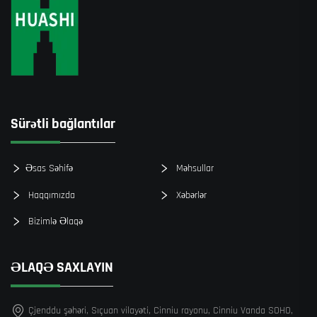
Sürətli bağlantılar
Əsas Səhifə
Məhsullar
Haqqımızda
Xəbərlər
Bizimlə Əlaqə
ƏLAQƏ SAXLAYIN
Çjenddu şəhəri, Sıçuan vilayəti, Cinniu rayonu, Cinniu Vanda SOHO,