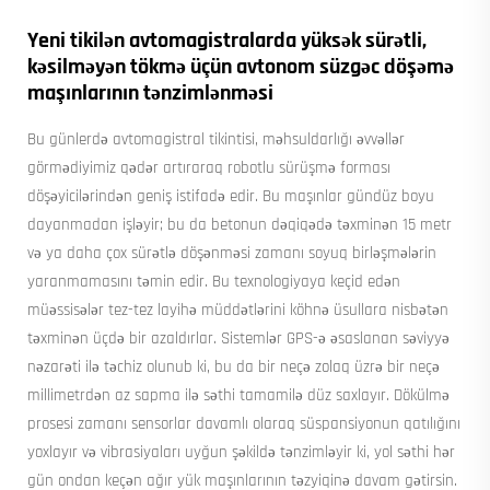
Yeni tikilən avtomagistralarda yüksək sürətli,
kəsilməyən tökmə üçün avtonom süzgəc döşəmə
maşınlarının tənzimlənməsi
Bu günlerdə avtomagistral tikintisi, məhsuldarlığı əvvəllər
görmədiyimiz qədər artıraraq robotlu sürüşmə forması
döşəyicilərindən geniş istifadə edir. Bu maşınlar gündüz boyu
dayanmadan işləyir; bu da betonun dəqiqədə təxminən 15 metr
və ya daha çox sürətlə döşənməsi zamanı soyuq birləşmələrin
yaranmamasını təmin edir. Bu texnologiyaya keçid edən
müəssisələr tez-tez layihə müddətlərini köhnə üsullara nisbətən
təxminən üçdə bir azaldırlar. Sistemlər GPS-ə əsaslanan səviyyə
nəzarəti ilə təchiz olunub ki, bu da bir neçə zolaq üzrə bir neçə
millimetrdən az sapma ilə səthi tamamilə düz saxlayır. Dökülmə
prosesi zamanı sensorlar davamlı olaraq süspansiyonun qatılığını
yoxlayır və vibrasiyaları uyğun şəkildə tənzimləyir ki, yol səthi hər
gün ondan keçən ağır yük maşınlarının təzyiqinə davam gətirsin.