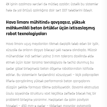
Əl işinin azalması xərcləri də mütləq azaldır; üstəlik bu sistemlər
hələ də yol örtüyü qalınlığına dair sərt DOT tələblərini ödəyir.
Hava limanı mühitində qovşaqsız, yüksək
möhkəmlikli beton örtüklər üçün ixtisaslaşmış
robot texnologiyaları
Hava limanı uçuş meydanları tikmək dəqiqlik tələb edən bir işdir,
xüsusilə də onların daşıya biləcəyi çəki nəzərə alındıqda. Müasir
mühəndislər indi səthləri yalnız 3 mm tolerans daxilində əldə
etmək üçün lazer tarama texnologiyası ilə təchiz olunmuş bu
qədər gözəl birləşməsiz beton döşəmə robotlarından istifadə
edirlər. Bu sistemlərin fərqləndirici xüsusiyyəti — kiçik polipropilen
liflərlə qarışdırılmış yüksək performanslı beton qarışıqlarını
düzgün şəkildə formaya tökmə qabiliyyətidir. Davamlı ekstruziya
üsulu sayəsində strukturu vaxt keçdikcə zəiflədə biləcək heç bir
problemli birləşmə yaranmır. Həqiqətən də qalın pavilyon
hissələri — 450 mm-ə qədər — tikilərkən maşınlar avtomatik