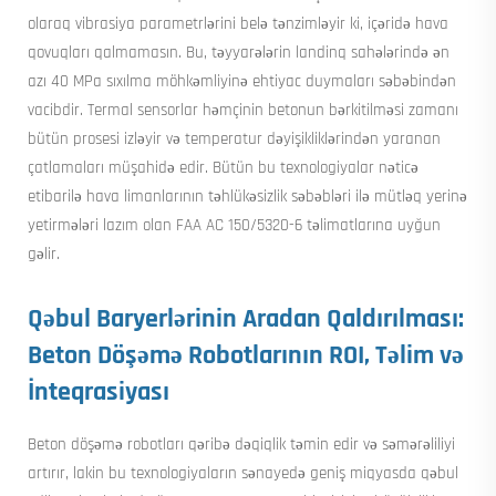
olaraq vibrasiya parametrlərini belə tənzimləyir ki, içəridə hava
qovuqları qalmamasın. Bu, təyyarələrin landinq sahələrində ən
azı 40 MPa sıxılma möhkəmliyinə ehtiyac duymaları səbəbindən
vacibdir. Termal sensorlar həmçinin betonun bərkitilməsi zamanı
bütün prosesi izləyir və temperatur dəyişikliklərindən yaranan
çatlamaları müşahidə edir. Bütün bu texnologiyalar nəticə
etibarilə hava limanlarının təhlükəsizlik səbəbləri ilə mütləq yerinə
yetirmələri lazım olan FAA AC 150/5320-6 təlimatlarına uyğun
gəlir.
Qəbul Baryerlərinin Aradan Qaldırılması:
Beton Döşəmə Robotlarının ROI, Təlim və
İnteqrasiyası
Beton döşəmə robotları qəribə dəqiqlik təmin edir və səmərəliliyi
artırır, lakin bu texnologiyaların sənayedə geniş miqyasda qəbul