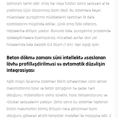
qalmasını təmin edir. Artıq hər neçə futdan sonra səviyyəni əl ilə
yoxlamaq üçün dayanmaq lazım deyil. Bu sistemlərə keçən
müəssisələr quraşdırma müddətlərini təxminən iki dəfə
azaltdıqlarını müşahidə edirlər, çünki artıq fiziki referans
nöqtələrinə ehtiyac yoxdur. Bununla belə, quraşdırma prosesində
sadələşdirmələrə baxmayaraq, mürəkkəb əyrilər olan yol
hissələrində belə dəqiqlik 0,4 düym (1 sm) -dən aşağı qalır.
Beton dökmə zamanı süni intellektə əsaslanan
lövhə profilləşdirilməsi və avtomatik düzəlişin
inteqrasiyası
Ağıllı maşın öyrənmə sistemləri tikinti sahələrindən canlı sensor
məlumatlarına baxır və beton qarışığının nə qədər nəm
olduğunu, materialların axma sürətini, hava temperaturunu və
rütubət səviyyələrini yoxlayır. Daha sonra bu sistemlər toplanan
bütün məlumatları bitmiş örtüyün necə görünməsi lazım
olduğunu göstərən ətraflı kompüter modelləri ilə müqayisə edir. 2