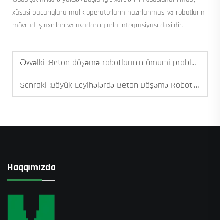
xüsusi bacarıqlara malik operatorların hazırlanması və robotların
mövcud iş axınları və avadanlıqlarla inteqrasiyası daxildir.
Əvvəlki :
Beton döşəmə robotlarının ümumi problemləri və həlləri
Sonraki :
Böyük Layihələrdə Beton Döşəmə Robotlarının Dəyər Təhlili
Haqqımızda