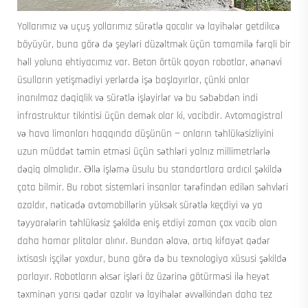
Yollarımız və uçuş yollarımız sürətlə qocalır və layihələr getdikcə
böyüyür, buna görə də şeyləri düzəltmək üçün tamamilə fərqli bir
həll yoluna ehtiyacımız var. Beton örtük qoyan robotlar, ənənəvi
üsulların yetişmədiyi yerlərdə işə başlayırlar, çünki onlar
inanılmaz dəqiqlik və sürətlə işləyirlər və bu səbəbdən indi
infrastruktur tikintisi üçün demək olar ki, vacibdir. Avtomagistral
və hava limanları haqqında düşünün — onların təhlükəsizliyini
uzun müddət təmin etməsi üçün səthləri yalnız millimetrlərlə
dəqiq olmalıdır. Əllə işləmə üsulu bu standartlara ardıcıl şəkildə
çata bilmir. Bu robot sistemləri insanlar tərəfindən edilən səhvləri
azaldır, nəticədə avtomobillərin yüksək sürətlə keçdiyi və ya
təyyarələrin təhlükəsiz şəkildə eniş etdiyi zaman çox vacib olan
daha hamar plitalar alınır. Bundan əlavə, artıq kifayət qədər
ixtisaslı işçilər yoxdur, buna görə də bu texnologiya xüsusi şəkildə
parlayır. Robotların əksər işləri öz üzərinə götürməsi ilə heyət
təxminən yarısı qədər azalır və layihələr əvvəlkindən daha tez