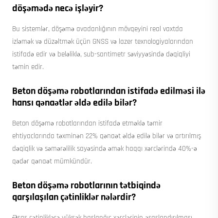
döşəmədə necə işləyir?
Bu sistemlər, döşəmə avadanlığının mövqeyini real vaxtda
izləmək və düzəltmək üçün GNSS və lazer texnologiyalarından
istifadə edir və beləliklə, sub-santimetr səviyyəsində dəqiqliyi
təmin edir.
Beton döşəmə robotlarından istifadə edilməsi ilə
hansı qənaətlər əldə edilə bilər?
Beton döşəmə robotlarından istifadə etməklə təmir
ehtiyaclarında təxminən 22% qənaət əldə edilə bilər və artırılmış
dəqiqlik və səmərəlilik sayəsində əmək haqqı xərclərində 40%-ə
qədər qənaət mümkündür.
Beton döşəmə robotlarının tətbiqində
qarşılaşılan çətinliklər nələrdir?
Əsas çətinliklərə yüksək başlanğıc xərclərinin əsaslandırılması,