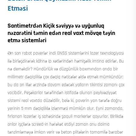
Etməsi
Santimetrdən Kiçik səviyyə və uyğunluq
nəzarətini təmin edən real vaxt mövqe təyin
etmə sistemləri
Ən son robot paverlər indi GNSS sistemlərini lazer texnologiyası
ilə birləşdirərək köhnə ip xətlərindən həmişəlik imtina edirlər. Bu
nə deməkdir? Hündürlük və düzgünlük baxımından onda bir
millimetr dəqiqliklə çox dəqiq nəticələr əldə etmək mümkündür;
bu da on illər ərzində davam edəcək yolların tikintisi zamanı çox
vacibdir. Peşəkarlar tərəfindən istifadə olunan peykvəziyyət
sistemi real vaxtda düzəldilir, belə ki, paverin yan tərəfə doğru
yerinin 5 mm dəqiqliklə izlənməsi mümkün olur. Eyni zamanda,
fırlanan lazerlər iş sahəsində şaquli markerlər qoyurlar. Birlikdə
onlar işçilərə screed-in hərəkət etdiyi zaman onu daima
tənzimləməyə imkan verir və beton plitələrin tamamilə bərabər