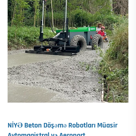
NİYƏ
Beton Döşəmə Robotları
Müasir
Avtomagistral və Aeroport