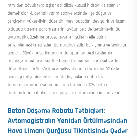
mm-dən böyük fərq aşkar edildikdə xüsusi hidravlik sistemlər
demək olar ki, dərhal (yarım saniyə ərzində) işə düşür və
çərçivənin yüksəkliyini düzəldir, meyl bucağını dəyişdirir və lazım
olduqda titrəmə parametrlərini uyğun şəkildə tənzimləyir. Bu
avtomatik düzəltmə prosesi əvvəllər işçilərin əllə daim
tənzimləməsi tələb edən bu narahat edici kiçik çıxıntı və sıxıntıları
azaldır. Böyük hava limanlarında aparılan bəzi testlər də
möhtəşəm nəticələr verdi — beton tökmədən sonra səhvlərin
düzəldilməsi üçün sürtmə əməliyyatlarının təxminən 92 dəfə
azaldığı müşahidə edildi; bu da layihələrin daha tez
tamamlanmasına və ümumilikdə təxminən 17% beton
materiallarının itirilməsinin qarşısının alınmasına imkan verir.
Beton Döşəmə Robotu Tətbiqləri:
Avtomagistralın Yenidən Örtülməsindən
Hava Limanı Qurğusu Tikintisində Qədər