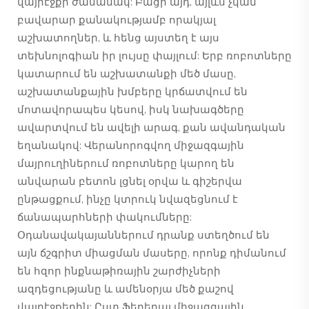
վայրէջքի ժամանակ: Բացի այդ, այլևս չկան
բավարար քանակությամբ որակյալ
աշխատողներ, և հենց այստեղ է այս
տեխնոլոգիան իր լույսը փայլում: Երբ ռոբոտները
կատարում են աշխատանքի մեծ մասը,
աշխատանքային խմբերը կրճատվում են
մոտավորապես կեսով, իսկ նախագծերը
ավարտվում են ավելի արագ, քան ավանդական
եղանակով: Վերանորոգվող միջազգային
մայրուղիներում ռոբոտները կարող են
անվարան բետոն լցնել օրվա և գիշերվա
ընթացքում, ինչը կտրուկ նվազեցնում է
ճանապարհների փակումները:
Օդանավակայաններում դրանք ստեղծում են
այն ճշգրիտ միացման մասերը, որոնք դիմանում
են հզոր ինքնաթիռային շարժիչների
ազդեցությանը և ամենօրյա մեծ քաշով
վայրէջքերին: Ըստ Ֆեդերալ միջազգային