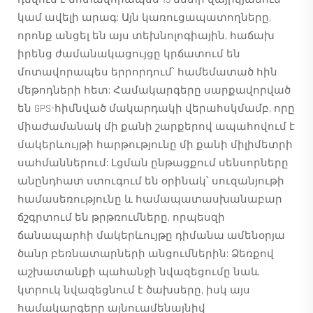
կամ ավելի արագ: Այն կառուցապատողները,
որոնք անցել են այս տեխնոլոգիային, հաճախ
իրենց ժամանակացույցը կրճատում են
մոտավորապես երրորդում՝ համեմատած հին
մեթոդների հետ: Համակարգերը սարքավորված
են GPS-հիմնված մակարդակի վերահսկմամբ, որը
միաժամանակ մի քանի շարքերով ապահովում է
մակերևույթի հարթությունը մի քանի միլիմետրի
սահմաններում: Լցման ընթացքում սենսորները
անընդհատ ստուգում են օրինակ՝ սուզանյութի
համասեռությունը և համապատասխանաբար
ճշգրտում են թրթռումները, որպեսզի
ճանապարհի մակերևույթը դիմանա ամենօրյա
ծանր բեռնատարների անցումներին: Ձեռքով
աշխատանքի պահանջի նվազեցումը նաև
կտրուկ նվազեցնում է ծախսերը, իսկ այս
համակարգերը այնուամենայնիվ