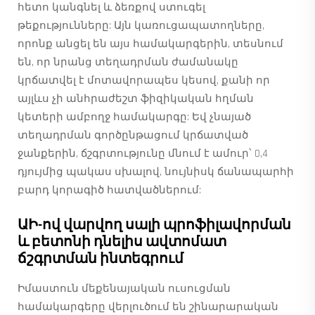
հետո կանգնել և ձեռքով ստուգել
թեքությունները: Այն կառուցապատողները,
որոնք անցել են այս համակարգերին, տեսնում
են, որ նրանց տեղադրման ժամանակը
կրճատվել է մոտավորապես կեսով, քանի որ
այլևս չի անհրաժեշտ ֆիզիկական հղման
կետերի ամբողջ համակարգը: Եվ չնայած
տեղադրման գործընթացում կրճատված
ջանքերին, ճշգրտությունը մնում է ամուր՝ 0,4
դյույմից պակաս սխալով, նույնիսկ ճանապարհի
բարդ կորագիծ հատվածներում:
ԱԻ-ով վարվող սալի պրոֆիլավորման
և բետոնի դնելիս ավտոմատ
ճշգրտման ինտեգրում
Իմաստուն մեքենայական ուսուցման
համակարգերը վերլուծում են շինարարական