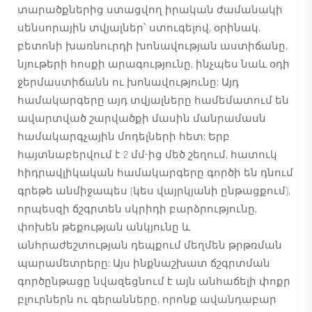
տարածքներից ստացվող իրական ժամանակի
սենսորային տվյալներ՝ ստուգելով, օրինակ,
բետոնի խառնուրդի խոնավության աստիճանը,
նյութերի հոսքի արագությունը, ինչպես նաև օդի
ջերմաստիճանն ու խոնավությունը: Այդ
համակարգերը այդ տվյալները համեմատում են
ավարտված շարվածքի մասին մանրամասն
համակարգչային մոդելների հետ: Երբ
հայտնաբերվում է 2 մմ-ից մեծ շեղում, հատուկ
հիդրավլիկական համակարգերը գործի են դնում
գրեթե անմիջապես (կես վայրկյանի ընթացքում),
որպեսզի ճշգրտեն սկրիդի բարձրությունը,
փոխեն թեքության անկյունը և
անհրաժեշտության դեպքում մեղմեն թրթռման
պարամետրերը: Այս ինքնաշխատ ճշգրտման
գործընթացը նվազեցնում է այն անհաճելի փոքր
բլուրներն ու գերանները, որոնք ավանդաբար