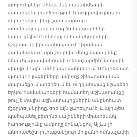
արդյունքներ՝ մինչև մեկ սանտիմետրի
մասնիկներ բարձրության և ուղղագիծ լինելու
վերաբերյալ, ինչը շատ կարևոր է
տասնամյակներ տևող ճանապարհներ
կառուցելիս: Ուղեծրային համակարգերի
ճշգրտումը իրականացվում է իրական
ժամանակում, որի շնորհիվ մենք կարող ենք
հետևել պատվանդանի տեղաշարժին՝ կողային
սխալը միայն 5 մմ-ի սահմաններում: Մինչդեռ այդ
պտտվող լազերները ամբողջ շինարարական
տարածքում ստեղծում են ուղղահայաց նշագծեր:
Երկու համակարգերի համատեղ աշխատանքը
թույլ է տալիս աշխատակիցներին անընդհատ
ճշգրտել սկրիդը, երբ այն շարժվում է, և այդպես
պահպանել բետոնե սալիկների միատեսակ
հարթությունը ամբողջ երկայնքով: Այլևս չի
անհրաժեշտ յուրաքանչյուր մի քանի ոտնաչափի