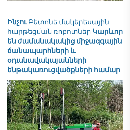
Ինչու
Բետոնե մակերեսային
հարթեցման ռոբոտներ
Կարևոր
են ժամանակակից միջազգային
ճանապարհների և
օդանավակայանների
ենթակառուցվածքների համար