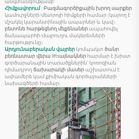
անվտանգությամբ:
Հիմքավորում
:
Բազմագործիքային խրող սարքեր
կամուրջների/մետրոյի հիմքերի համար (կարող է
մշակել կարանտինային ապարներ և կավ):
բետոնե հարթեցնող մեքենաներ
ապահովել
ճանապարհի/մայրուղու մակերեսների
հարթությունը։
Արդյունաբերական վայրեր
կոմպակտ
ծանր
բեռնատար վերա liftsայնակներ
հարմար է խիստ
գործարանային տարածքներին՝ կոռոզիան
դիմադրող
ճախարակի մասեր
աշխատում է
ափամերձ կամ քիմիական գործարանների
նախագծերի համար։