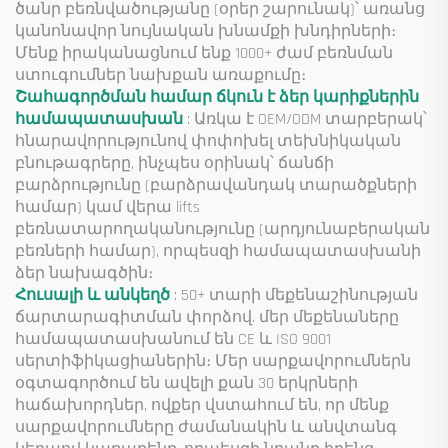
ծանր բեռնվածությանը (օրեր շարունակ)՝ առանց
կանոնավոր նույնական խնամքի խնդիրների։
Մենք իրականացնում ենք 1000+ ժամ բեռնման
ստուգումներ նախքան առաքումը։
Շահագործման համար ճկուն է ձեր կարիքներին
համապատասխան
: Առկա է OEM/ODM տարբերակ՝
հնարավորությունով փոփոխել տեխնիկական
բնութագրերը, ինչպես օրինակ՝ ճանճի
բարձրությունը (բարձրավանդակ տարածքների
համար) կամ վերա lifts
բեռնատարողականությունը (արդյունաբերական
բեռների համար), որպեսզի համապատասխանի
ձեր նախագծին։
Հուսալի և անկեղծ
: 50+ տարի մեքենաշինության
ճարտարագիտման փորձով. մեր մեքենաները
համապատասխանում են CE և ISO 9001
սերտիֆիկացիաներին։ Մեր սարքավորումներն
օգտագործում են ավելի քան 30 երկրների
հաճախորդներ, ովքեր վստահում են, որ մենք
սարքավորումները ժամանակին և անվտանգ