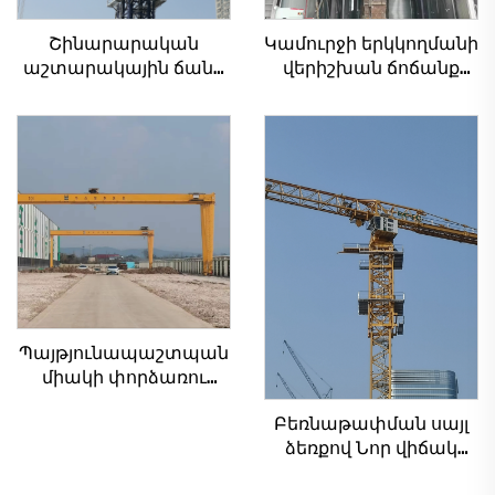
Շինարարական
Կամուրջի երկկողմանի
աշտարակային ճանկ
վերիշխան ճոճանք
4տ-ից մինչև 12տ
35/50տ էլեկտրական
բեռնամբարի
ճոճանք կրաններ
հզորությամբ, նոր
8/10/20/30/35
ատամնանիվի արկղ,
տնտեսական
ատամնանիվի շարժիչ,
հնարավորություններ
աստիճանավոր
արդյունաբերական
ստորին մաս
սարքավորումներ և
սարքեր վաճառքի
համար
Պայթյունապաշտպան
միակի փորձառու
ճանկ արհեստանոցի
Բեռնաթափման սայլ
ճանկ 2/3.2/8/10/16տ
ձեռքով Նոր վիճակ
Շարժական
հիմնական
կամրջային ճանկ Փոքր