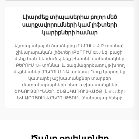
Լիարժեք տիպասերիա բոլոր մեծ
սարքավորումների կամ լիֆտերի
կարիքների համար
Աշտարակային ճանճերից (ԲԵՐՈՒՄ 4-12 տոննա),
շինարարական լիֆտեր (ԲԵՐՈՒՄ 1250 կգ) բացի,
մենք նաև ներմուծել ենք բետոնե վահանակներ
(ԲԵՐՈՒՄ 10+ տոննա) և բազմագործառույթ խրող
մեքենաներ (ԲԵՐՈՒՄ 8-14 տոննա): Դուք կարող եք
կատարել աշխատանքներ տարբեր
մատակարարների հետ. աշխատանքներ
ՇԻՆՈՒԹՅՈՒՆՆԵՐ, ԵՆԹԱԿԱՌՈՒՑՎԱԾՔ (կ mostեր)
ԵՎ ԱՐԴՅՈՒՆԱԲԵՐՈՒԹՅՈՒՆ (ճանապարհներ):