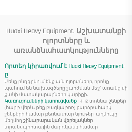
բաղադրիչներ
պուենտ գրուա Գին
ներառյալ շարժիչ
արագացնող
արագացուցիչ
մանժեթ պոմպ շարժիչ
Huaxi Heavy Equipment. Աշխատանքի
Ներքին
ոլորտները և
բեռնվածություն
առանձնահատկությունները
Որտեղ կիրառվում է Huaxi Heavy Equipment-
ը
Մենք ընդգրկում ենք այն ոլորտները, որոնք
պահում են նախագծերը շարժման մեջ՝ առանց մի
քանի մատակարարների կարիքի.
Կառուցումների կառուցվածք
: 4–12 տոննա
շենքեր
(հարթ վերև/թեք բազկաթոռ) բարձրահարկ
շենքերի համար բեռնատար նյութեր. աղմուկը
մեղմող
շինարարական վերելակներ
տրանսպորտային մարդկանց համար