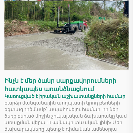
Ինչն է մեր ծանր սարքավորումների
հատկապես առանձնացնում
Կառուցված է իրական աշխատանքների համար
բարձր մանգանային պողպատի կրող բեռների
օգտագործմամբ՝ ապահովելու համար, որ ձեր
ձեռք բերած միջին շուկայական ճախարակը կամ
առաքման վերա liftsայնակը տևական լինի։ Մեր
ճախարակները պետք է դիմանան ամենօրյա