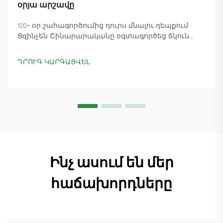
օրյա արշավը
120+ օր շահագործումից դուրս մնալու դեպքում
Ցզինչեն Շինարարականը օգտագործեց ճկուն
«պարտիզանական» արտադրությունը՝
ապահովելով 18 աշտարակային ճանկային
ԴՐՈՒԳ ԿԱՐԳԱՑՎԵԼ
տնտեսուղղիչների մատուցումը և ապահովելով
45+ նոր պատվերներ: Տեսեք, թե ինչպես է
արտադրությունը շարունակվում: Ինչպես ավելի
շատ տեղեկանալ
Ինչ ասում են մեր
հաճախորդները