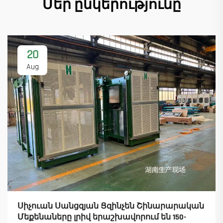
Մեր ընկերությունը
20
Aug
Սիչուան Սանցզյան Ցզինչեն Շինարարական
Մեքենաները լրիվ երաշխավորում են 150-