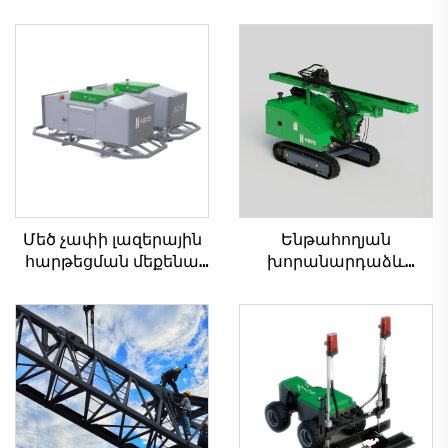
Մեծ չափի լազերային
Ենթահողյան
հարթեցման մեքենա
խորանարդաձև
բետոնե հատակների
թաքցված լարի
համար Շարժիչ
ամրակալման սարքեր
Վիբրատոր
հորիզոնական
Շարժական ռեժիմ
ուղղությամբ
Ընդգրկված
հորատման մեքենա
հիմնական
բաղադրիչներ