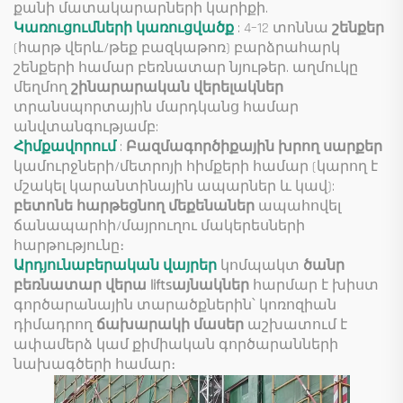
քանի մատակարարների կարիքի.
Կառուցումների կառուցվածք
: 4–12 տոննա
շենքեր
(հարթ վերև/թեք բազկաթոռ) բարձրահարկ
շենքերի համար բեռնատար նյութեր. աղմուկը
մեղմող
շինարարական վերելակներ
տրանսպորտային մարդկանց համար
անվտանգությամբ:
Հիմքավորում
:
Բազմագործիքային խրող սարքեր
կամուրջների/մետրոյի հիմքերի համար (կարող է
մշակել կարանտինային ապարներ և կավ):
բետոնե հարթեցնող մեքենաներ
ապահովել
ճանապարհի/մայրուղու մակերեսների
հարթությունը։
Արդյունաբերական վայրեր
կոմպակտ
ծանր
բեռնատար վերա liftsայնակներ
հարմար է խիստ
գործարանային տարածքներին՝ կոռոզիան
դիմադրող
ճախարակի մասեր
աշխատում է
ափամերձ կամ քիմիական գործարանների
նախագծերի համար։