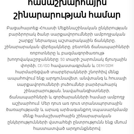
համաշխարհային
շինարարության համար
Բացահայտեք Հուասի Մեքենաշինական ընկերության
բարձրորակ ծանր սարքավորումների ամբողջական
շարքը՝ ներառյալ աշտարակային ճանկերը,
շինարարական վերելակները, բետոնե ճանապարհների
ռոբոտները և բազմագործառույթ
խողովակաշրջանները: 50 տարի շարունակ ճյուղային
փորձի, CE/ISO հավաստագրման և OEM/ODM
հարմարեցված տարբերակների շնորհիվ մենք
ապահովում ենք արդյունավետ, անվտանգ և հուսալի
սարքավորումների լուծումներ բարձրահարկ
շինարարության, նավահանգիստների,
ճանապարհների և գործարանների համար ամբողջ
աշխարհում: Մեր դուռ առ դուռ տրանսպորտային
ծառայությամբ և արագ արձագանքող սպասարկմամբ
մենք համաշխարհային շինարարական
ընկերությունների վստահելի ընտրությունն ենք մնում
հաստատված արդյունքներով: