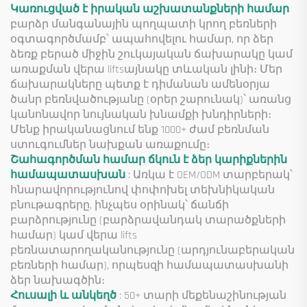
Կառուցված է իրական աշխատանքների համար
բարձր մանգանային պողպատի կրող բեռների
օգտագործմամբ՝ ապահովելու համար, որ ձեր
ձեռք բերած միջին շուկայական ճախարակը կամ
առաքման վերա liftsայնակը տևական լինի։ Մեր
ճախարակները պետք է դիմանան ամենօրյա
ծանր բեռնվածությանը (օրեր շարունակ)՝ առանց
կանոնավոր նույնական խնամքի խնդիրների։
Մենք իրականացնում ենք 1000+ ժամ բեռնման
ստուգումներ նախքան առաքումը։
Շահագործման համար ճկուն է ձեր կարիքներին
համապատասխան
: Առկա է OEM/ODM տարբերակ՝
հնարավորությունով փոփոխել տեխնիկական
բնութագրերը, ինչպես օրինակ՝ ճանճի
բարձրությունը (բարձրավանդակ տարածքների
համար) կամ վերա lifts
բեռնատարողականությունը (արդյունաբերական
բեռների համար), որպեսզի համապատասխանի
ձեր նախագծին։
Հուսալի և անկեղծ
: 50+ տարի մեքենաշինության