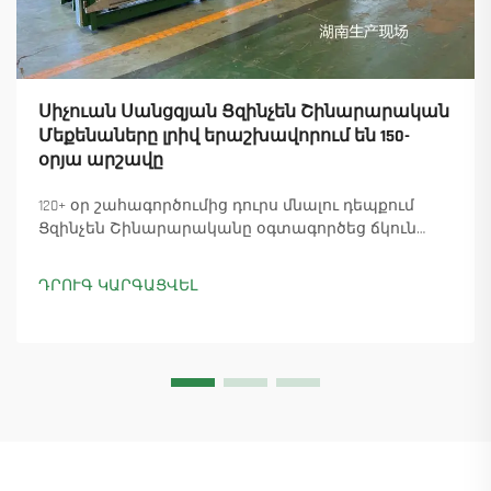
Սիչուան Սանցզյան Ցզինչեն Շինարարական
Մեքենաները լրիվ երաշխավորում են 150-
օրյա արշավը
120+ օր շահագործումից դուրս մնալու դեպքում
Ցզինչեն Շինարարականը օգտագործեց ճկուն
«պարտիզանական» արտադրությունը՝
ապահովելով 18 աշտարակային ճանկային
ԴՐՈՒԳ ԿԱՐԳԱՑՎԵԼ
տնտեսուղղիչների մատուցումը և ապահովելով
45+ նոր պատվերներ: Տեսեք, թե ինչպես է
արտադրությունը շարունակվում: Ինչպես ավելի
շատ տեղեկանալ