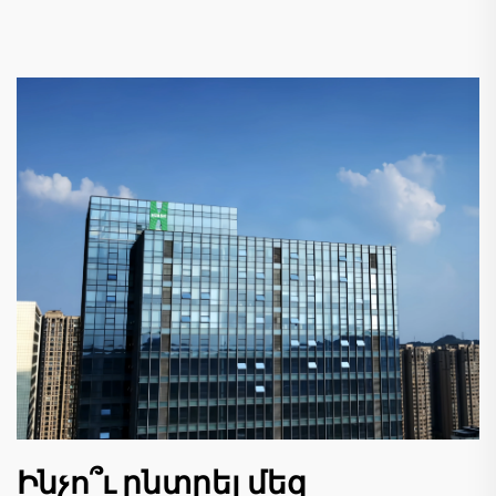
Ինչո՞ւ ընտրել մեզ