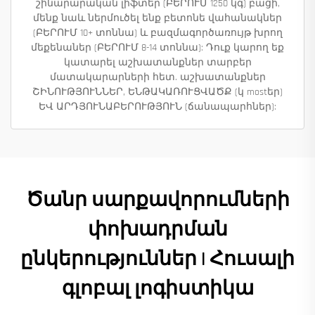
շինարարական լիֆտեր (ԲԵՐՈՒՄ 1250 կգ) բացի,
մենք նաև ներմուծել ենք բետոնե վահանակներ
(ԲԵՐՈՒՄ 10+ տոննա) և բազմագործառույթ խրող
մեքենաներ (ԲԵՐՈՒՄ 8-14 տոննա): Դուք կարող եք
կատարել աշխատանքներ տարբեր
մատակարարների հետ. աշխատանքներ
ՇԻՆՈՒԹՅՈՒՆՆԵՐ, ԵՆԹԱԿԱՌՈՒՑՎԱԾՔ (կ mostեր)
ԵՎ ԱՐԴՅՈՒՆԱԲԵՐՈՒԹՅՈՒՆ (ճանապարհներ):
Ծանր սարքավորումների
փոխադրման
ընկերություններ | Հուսալի
գլոբալ լոգիստիկա