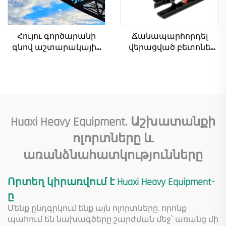
Հույու գործարանի
Ճանապարհորդել
գնով աշտարակային
վերացված բետոնե
ճանկեր 4 տոննա 5
լազերային
տոննա 6 տոննա 8
հարթեցման մեքենա
տոննա մոդելներ
Բազկակալ լազերային
շինարարական
սարք բետոնե
հրապարակների
հատակի համար
համար
Huaxi Heavy Equipment. Աշխատանքի
ոլորտները և
առանձնահատկությունները
Որտեղ կիրառվում է Huaxi Heavy Equipment-
ը
Մենք ընդգրկում ենք այն ոլորտները, որոնք
պահում են նախագծերը շարժման մեջ՝ առանց մի