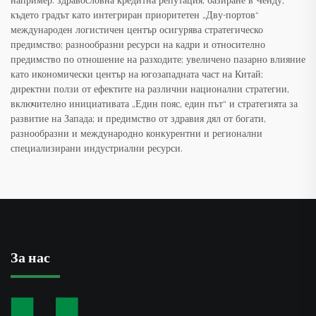
например: здравословна кредитна репутация; базиране в Ченду,
където градът като интегриран приоритетен „Дву-портов“
международен логистичен център осигурява стратегическо
предимство; разнообразни ресурси на кадри и относително
предимство по отношение на разходите; увеличено пазарно влияние
като икономически център на югозападната част на Китай;
директни ползи от ефектите на различни национални стратегии,
включително инициативата „Един пояс, един път“ и стратегията за
развитие на Запада; и предимство от здравия дял от богати,
разнообразни и международно конкурентни и регионални
специализирани индустриални ресурси.
За нас