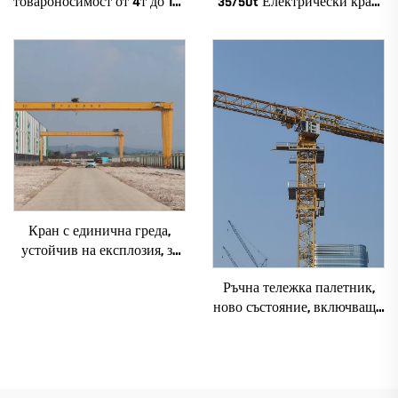
товароносимост от 4т до 12т
35/50t Електрически кран
ново зъбно предаване,
Krane 8/10/20/30/35
зъбно колело, мотор, лагер,
Пролет Машиностроително
основни компоненти
оборудване за продажба
Кран с единична греда,
устойчив на експлозия, за
цехове 2/3.2/8/10/16t
Ръчна тележка палетник,
Пътуващ мостов кран
ново състояние, включващи
Мини Puente Grua Цена
основни компоненти:
електродвигател, скоростна
кутия, зъбно предаване,
лагер, помпа, двигател,