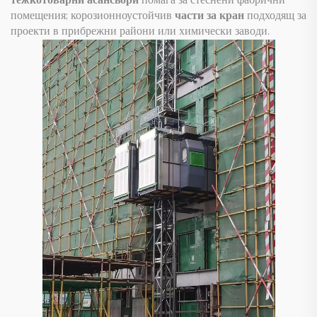
тежкотоварни асансьори
помага за стеснени фабрични
помещения; корозионноустойчив
части за кран
подходящ за
проекти в прибрежни райони или химически заводи.