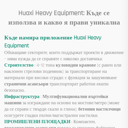
номинално натоварване
Huaxi Heavy Equipment: Къде се
използва и какво я прави уникална
Къде намира приложение Huaxi Heavy
Equipment
Обхващаме секторите, които поддържат проекти в движение
– няма нужда да се справяте с няколко доставчика:
Строителство
: 4–12 тона
куловидни кранове
(с равен или
наклонен стрелови подемник) за транспортиране на
материали при високи сгради; с функция за зашумняване
странични асансьори
транспортират работни екипи
безопасно.
Инфраструктура
:
Мултифункционални въртейки
машини
за изграждане на основи на мостове/метро (може
да се справи с твърди скали и глина);
бетонни настилчици
осигурете гладки пътни/магистрални настилки.
ПРОМИШЛЕНИ ПЛОЩАДКИ
: Компактен,