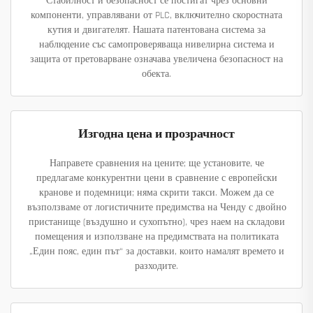
Стабилност и безопасност се постигат чрез основни
компоненти, управлявани от PLC, включително скоростната
кутия и двигателят. Нашата патентована система за
наблюдение със самопроверяваща нивелирна система и
защита от претоварване означава увеличена безопасност на
обекта.
Изгодна цена и прозрачност
Направете сравнения на цените; ще установите, че
предлагаме конкурентни цени в сравнение с европейски
кранове и подемници; няма скрити такси. Можем да се
възползваме от логистичните предимства на Ченду с двойно
пристанище (въздушно и сухопътно), чрез наем на складови
помещения и използване на предимствата на политиката
„Един пояс, един път“ за доставки, които намалят времето и
разходите.