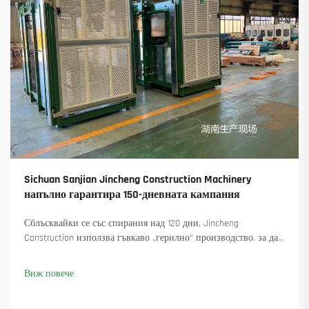
Sichuan Sanjian Jincheng Construction Machinery
напълно гарантира 150-дневната кампания
Сблъсквайки се със спирания над 120 дни, Jincheng
Construction използва гъвкаво „герилно“ производство, за да
достави 18 въртящи се крана и осигури над 45 нови поръчки.
Вижте как са поддържали производството в движение.
Виж повече
Научете повече.