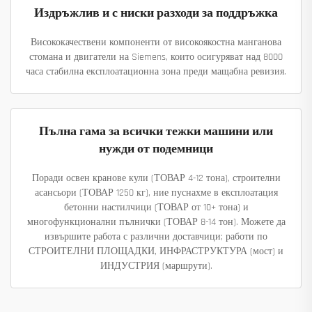
Издръжлив и с ниски разходи за поддръжка
Висококачествени компоненти от високоякостна манганова
стомана и двигатели на Siemens, които осигуряват над 8000
часа стабилна експлоатационна зона преди мащабна ревизия.
Пълна гама за всички тежки машини или
нужди от подемници
Поради освен кранове кули (ТОВАР 4-12 тона), строителни
асансьори (ТОВАР 1250 кг), ние пуснахме в експлоатация
бетонни настилчици (ТОВАР от 10+ тона) и
многофункционални пълнички (ТОВАР 8-14 тон). Можете да
извършите работа с различни доставчици; работи по
СТРОИТЕЛНИ ПЛОЩАДКИ, ИНФРАСТРУКТУРА (мост) и
ИНДУСТРИЯ (маршрути).