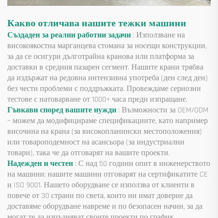
Какво отличава нашите тежки машини
Създаден за реални работни задачи
: Използване на
високоякостна марганцева стомана за носещи конструкции,
за да се осигури дълготрайна кранова или платформа за
доставки в средния пазарен сегмент. Нашите крани трябва
да издържат на редовна интензивна употреба (ден след ден)
без чести проблеми с поддръжката. Провеждаме сериозни
тестове с натоварване от 1000+ часа преди изпращане.
Гъвкави според вашите нужди
: Възможности за OEM/ODM
– можем да модифицираме спецификациите, като например
височина на крана (за високопланински местоположения)
или товароподемност на асансьора (за индустриални
товари), така че да отговарят на вашите проекти.
Надежден и честен
: С над 50 години опит в инженерството
на машини; нашите машини отговарят на сертификатите CE
и ISO 9001. Нашето оборудване се използва от клиенти в
повече от 30 страни по света, които ни имат доверие да
доставяме оборудване навреме и по безопасен начин, за да
могат те да изпълняват своите проекти по график.