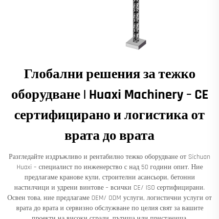
Глобални решения за тежко
оборудване | Huaxi Machinery – CE
сертифицирано и логистика от
врата до врата
Разгледайте издръжливо и рентабилно тежко оборудване от Sichuan
Huaxi – специалист по инженерство с над 50 години опит. Ние
предлагаме кранове кули, строителни асансьори, бетонни
настилчици и удрени винтове – всички CE/ ISO сертифицирани.
Освен това, ние предлагаме OEM/ ODM услуги, логистични услуги от
врата до врата и сервизно обслужване по целия свят за вашите
проекти на високи сгради, пътища или пристанища.