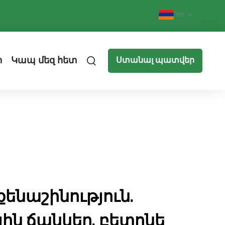
HY
ր
Կապ մեզ հետ
Ստանալ պատվեր
ենաշինություն.
ն ճանկեր, բետոնե