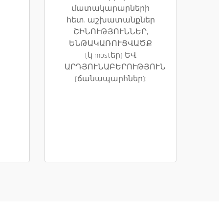
մատակարարների
հետ. աշխատանքներ
ՇԻՆՈՒԹՅՈՒՆՆԵՐ,
ԵՆԹԱԿԱՌՈՒՑՎԱԾՔ
(կ mostեր) ԵՎ
ԱՐԴՅՈՒՆԱԲԵՐՈՒԹՅՈՒՆ
(ճանապարհներ):