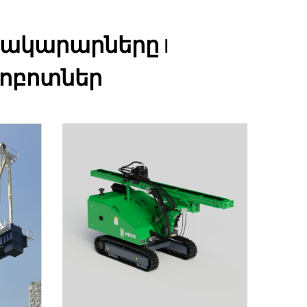
տակարարները |
ռոբոտներ