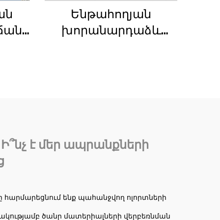
ան
Ենթահողյան
ճանկ
խորանարդաձև
2տ
թաքցված լարի
ի
ամրակալման
նոր
սարքեր
րկղ,
հորիզոնական
ի
ուղղությամբ
հորատման մեքենա
որ
Ի՞նչ է մեր ապրանքների
ս
ց
ը հարմարեցնում ենք պահանջվող ոլորտների
նակությամբ ծանր մատերիալների վերբեռնման