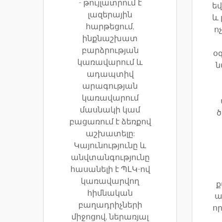
- թույլատրում է
ե
լազերային
և 
հարթեցում,
ո
ինքնաշխատ
բարձրության
օգ
կառավարում և
ն
ադապտիվ
արագության
կառավարում
մասնակի կամ
ծ
բացառում է ձեռքով
աշխատելը:
Կայունությունը և
անվտանգությունը
հասանելի է ՊԼԿ-ով
կառավարվող
ք
հիմնական
ա
բաղադրիչների
ո
միջոցով, ներառյալ