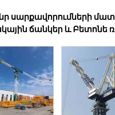
նր սարքավորումների մա
ային ճանկեր և Բետոնե 