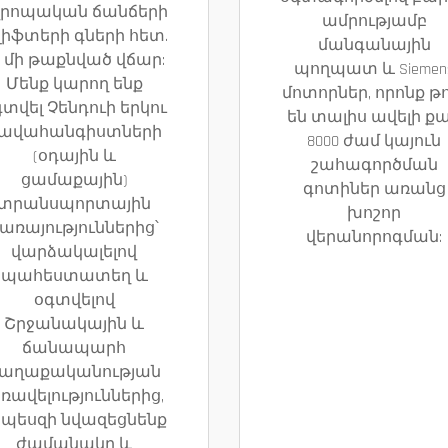
վրոպական ճանճերի
ամրությամբ
լիֆտերի գների հետ.
մանգանային
չ մի թաքնված վճար:
պողպատ և Siemen
Մենք կարող ենք
մոտորներ, որոնք թո
տվել Չենդուի երկու
են տալիս ավելի ք
ավահանգիստների
8000 ժամ կայուն
(օդային և
շահագործման
ցամաքային)
գոտիներ առանց
տրանսպորտային
խոշոր
առայություններից՝
վերանորոգման:
վարձակալելով
պահեստատեղ և
օգտվելով
Շրջանակային և
ճանապարհ
աղաքականության
ռավելություններից,
րպեսզի նվազեցնենք
ժամանակը և