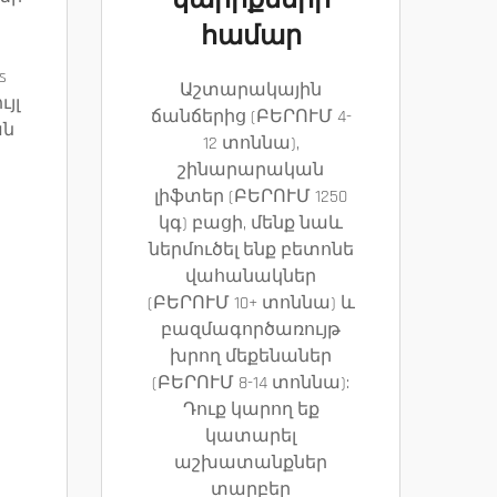
կարիքների
համար
s
Աշտարակային
ւյլ
ճանճերից (ԲԵՐՈՒՄ 4-
ան
12 տոննա),
շինարարական
լիֆտեր (ԲԵՐՈՒՄ 1250
կգ) բացի, մենք նաև
ներմուծել ենք բետոնե
վահանակներ
(ԲԵՐՈՒՄ 10+ տոննա) և
բազմագործառույթ
խրող մեքենաներ
(ԲԵՐՈՒՄ 8-14 տոննա):
Դուք կարող եք
կատարել
աշխատանքներ
տարբեր