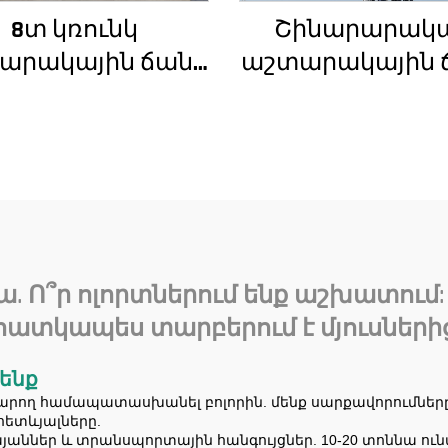
8տ կռունկ
Շինարարակ
արակային ճանկ
աշտարակային 
TZ80 չինական
4տ-ից մինչև 1
ունկ մրցունակ
բեռնամբար
գնով
հզորությամբ, 
ատամնանիվի ա
ատամնանիվ
շարժիչ,
աստիճանավ
. Ո՞ր ոլորտներում ենք աշխատում: 
ստորին մա
հատկապես տարբերում է մյուսների
 ենք
կարող համապատասխանել բոլորին. մենք սարքավորումներ
հետևյալները.
այաններ և տրանսպորտային հանգույցներ. 10-20 տոննա ու