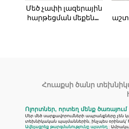
Մեծ չափի լազերային
հարթեցման մեքենա
աշտ
բետոնե հատակների
Q
համար Շարժիչ
կռ
Վիբրատոր
Շարժական ռեժիմ
Ընդգրկված
հիմնական
բաղադրիչներ
Հուաքսի ծանր տեխնիկա
Ոլորտներ, որտեղ մենք ծառայում
Մեր մեծ սարքավորումների ապրանքները չեն 
տեխնիկական պայմաններին, ինչպես օրինակ՝ 
Ավելացրեք թարգմանությունը այստեղ
: Ամրակ