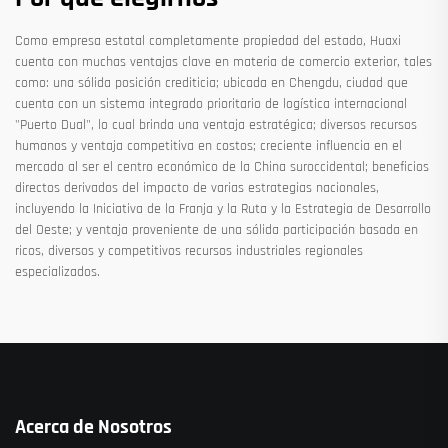
Como empresa estatal completamente propiedad del estado, Huaxi
cuenta con muchas ventajas clave en materia de comercio exterior, tales
como: una sólida posición crediticia; ubicada en Chengdu, ciudad que
cuenta con un sistema integrado prioritario de logística internacional
"Puerto Dual", lo cual brinda una ventaja estratégica; diversos recursos
humanos y ventaja competitiva en costos; creciente influencia en el
mercado al ser el centro económico de la China suroccidental; beneficios
directos derivados del impacto de varias estrategias nacionales,
incluyendo la Iniciativa de la Franja y la Ruta y la Estrategia de Desarrollo
del Oeste; y ventaja proveniente de una sólida participación basada en
ricos, diversos y competitivos recursos industriales regionales
especializados.
Acerca de Nosotros