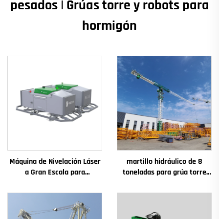
pesados | Grúas torre y robots para
hormigón
Máquina de Nivelación Láser
martillo hidráulico de 8
a Gran Escala para
toneladas para grúa torre
Pavimento de Hormigón con
QTZ80 de China con precio
Motor Vibrador Incluye
competitivo
Componentes Principales