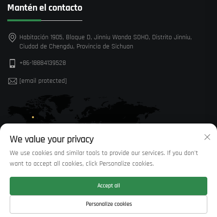
Mantén el contacto
Habitación 1905, Bloque D, Jinniu Wanda SOHO, Distrito Jinniu,
Ciudad de Chengdu, Provincia de Sichuan
+86-18884139528
[email protected]
We value your privacy
We use cookies and similar tools to provide our services. If you don't
want to accept all cookies, click Personalize cookies.
Accept all
Derechos de autor © Sichuan Huaxi Trading Co., LTD —
Política de
Personalize cookies
privacidad