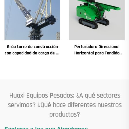
Grúa torre de construcción
Perforadora Direccional
con capacidad de carga de 4t
Horizontal para Tendido
a 12t, nuevos componentes
Subterráneo sin Zanjas de
principales: caja de
Cables y Conductos
engranajes, motor de
engranaje, rodamiento
Huaxi Equipos Pesados: ¿A qué sectores
servimos? ¿Qué hace diferentes nuestros
productos?