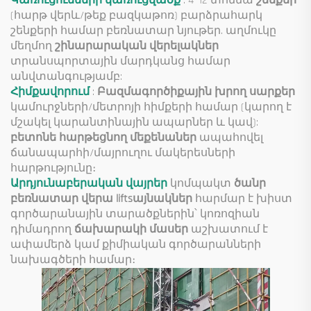
Կառուցումների կառուցվածք
: 4–12 տոննա
շենքեր
(հարթ վերև/թեք բազկաթոռ) բարձրահարկ
շենքերի համար բեռնատար նյութեր. աղմուկը
մեղմող
շինարարական վերելակներ
տրանսպորտային մարդկանց համար
անվտանգությամբ:
Հիմքավորում
:
Բազմագործիքային խրող սարքեր
կամուրջների/մետրոյի հիմքերի համար (կարող է
մշակել կարանտինային ապարներ և կավ):
բետոնե հարթեցնող մեքենաներ
ապահովել
ճանապարհի/մայրուղու մակերեսների
հարթությունը։
Արդյունաբերական վայրեր
կոմպակտ
ծանր
բեռնատար վերա liftsայնակներ
հարմար է խիստ
գործարանային տարածքներին՝ կոռոզիան
դիմադրող
ճախարակի մասեր
աշխատում է
ափամերձ կամ քիմիական գործարանների
նախագծերի համար։