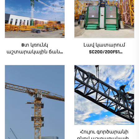
8տ կռունկ
Լավ կատարում
աշտարակային ճանկ
SC200/200FS1
QTZ80 չինական կռունկ
Շինարարական
մրցունակ գնով
տանիք շենքի
ճակատի և վերելակի
սանդղակի համար
Ալժիրի համար
Հույու գործարանի
գնով աշտարակային