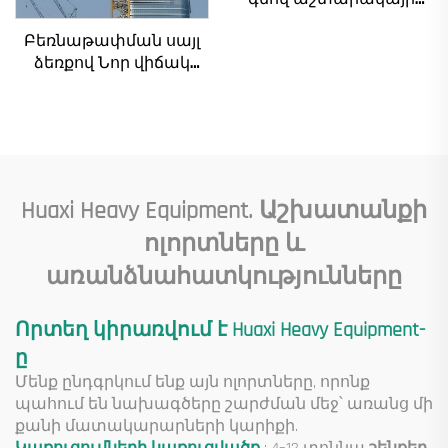
ճանկեր 4 տոննա 5
Բեռնաթափման սայլ
տոննա 6 տոննա 8
ձեռքով Նոր վիճակ
տոննա մոդելներ
հիմնական
շինարարական
բաղադրիչներ
հրապարակների
ներառյալ շարժիչ
համար
արագացնող
արագացուցիչ
մանժեթ պոմպ շարժիչ
Huaxi Heavy Equipment. Աշխատանքի
Ներքին
բեռնվածություն
ոլորտները և
առանձնահատկությունները
Որտեղ կիրառվում է Huaxi Heavy Equipment-
ը
Մենք ընդգրկում ենք այն ոլորտները, որոնք
պահում են նախագծերը շարժման մեջ՝ առանց մի
քանի մատակարարների կարիքի.