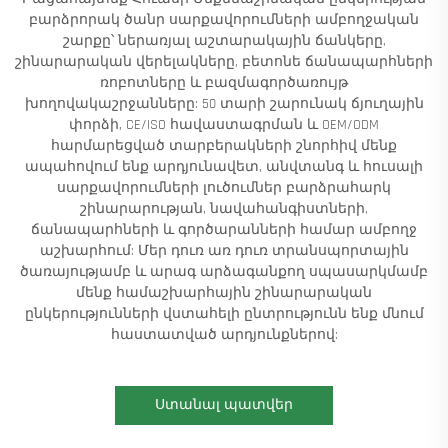
բարձրորակ ծանր սարքավորումների ամբողջական
շարքը՝ ներառյալ աշտարակային ճանկերը,
շինարարական վերելակները, բետոնե ճանապարհների
ռոբոտները և բազմագործառույթ
խողովակաշրջանները: 50 տարի շարունակ ճյուղային
փորձի, CE/ISO հավաստագրման և OEM/ODM
հարմարեցված տարբերակների շնորհիվ մենք
ապահովում ենք արդյունավետ, անվտանգ և հուսալի
սարքավորումների լուծումներ բարձրահարկ
շինարարության, նավահանգիստների,
ճանապարհների և գործարանների համար ամբողջ
աշխարհում: Մեր դուռ առ դուռ տրանսպորտային
ծառայությամբ և արագ արձագանքող սպասարկմամբ
մենք համաշխարհային շինարարական
ընկերությունների վստահելի ընտրությունն ենք մնում
հաստատված արդյունքներով:
Ստանալ պատվեր