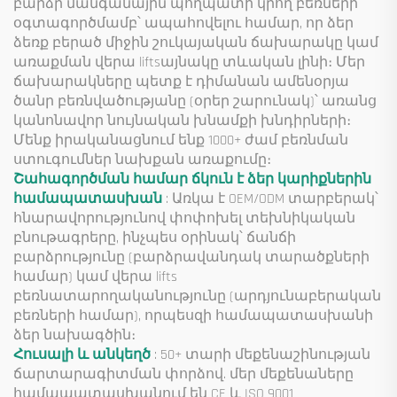
բարձր մանգանային պողպատի կրող բեռների
օգտագործմամբ՝ ապահովելու համար, որ ձեր
ձեռք բերած միջին շուկայական ճախարակը կամ
առաքման վերա liftsայնակը տևական լինի։ Մեր
ճախարակները պետք է դիմանան ամենօրյա
ծանր բեռնվածությանը (օրեր շարունակ)՝ առանց
կանոնավոր նույնական խնամքի խնդիրների։
Մենք իրականացնում ենք 1000+ ժամ բեռնման
ստուգումներ նախքան առաքումը։
Շահագործման համար ճկուն է ձեր կարիքներին
համապատասխան
: Առկա է OEM/ODM տարբերակ՝
հնարավորությունով փոփոխել տեխնիկական
բնութագրերը, ինչպես օրինակ՝ ճանճի
բարձրությունը (բարձրավանդակ տարածքների
համար) կամ վերա lifts
բեռնատարողականությունը (արդյունաբերական
բեռների համար), որպեսզի համապատասխանի
ձեր նախագծին։
Հուսալի և անկեղծ
: 50+ տարի մեքենաշինության
ճարտարագիտման փորձով. մեր մեքենաները
համապատասխանում են CE և ISO 9001