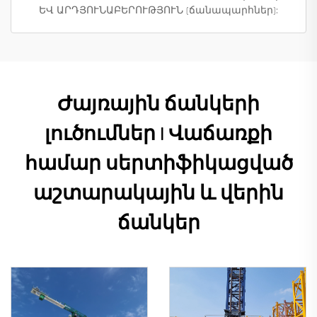
ԵՎ ԱՐԴՅՈՒՆԱԲԵՐՈՒԹՅՈՒՆ (ճանապարհներ):
Ժայռային ճանկերի
լուծումներ | Վաճառքի
համար սերտիֆիկացված
աշտարակային և վերին
ճանկեր