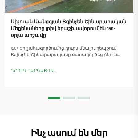
Սիչուան Սանցզյան Ցզինչեն Շինարարական
Մեքենաները լրիվ երաշխավորում են 150-
օրյա արշավը
120+ օր շահագործումից դուրս մնալու դեպքում
Ցզինչեն Շինարարականը օգտագործեց ճկուն
«պարտիզանական» արտադրությունը՝
ապահովելով 18 աշտարակային ճանկային
ԴՐՈՒԳ ԿԱՐԳԱՑՎԵԼ
տնտեսուղղիչների մատուցումը և ապահովելով
45+ նոր պատվերներ: Տեսեք, թե ինչպես է
արտադրությունը շարունակվում: Ինչպես ավելի
շատ տեղեկանալ
Ինչ ասում են մեր