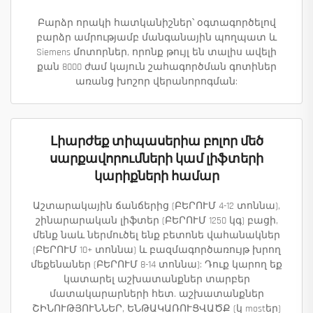
Բարձր որակի հատկանիշներ՝ օգտագործելով
բարձր ամրությամբ մանգանային պողպատ և
Siemens մոտորներ, որոնք թույլ են տալիս ավելի
քան 8000 ժամ կայուն շահագործման գոտիներ
առանց խոշոր վերանորոգման:
Լիարժեք տիպասերիա բոլոր մեծ
սարքավորումների կամ լիֆտերի
կարիքների համար
Աշտարակային ճանճերից (ԲԵՐՈՒՄ 4-12 տոննա),
շինարարական լիֆտեր (ԲԵՐՈՒՄ 1250 կգ) բացի,
մենք նաև ներմուծել ենք բետոնե վահանակներ
(ԲԵՐՈՒՄ 10+ տոննա) և բազմագործառույթ խրող
մեքենաներ (ԲԵՐՈՒՄ 8-14 տոննա): Դուք կարող եք
կատարել աշխատանքներ տարբեր
մատակարարների հետ. աշխատանքներ
ՇԻՆՈՒԹՅՈՒՆՆԵՐ, ԵՆԹԱԿԱՌՈՒՑՎԱԾՔ (կ mostեր)